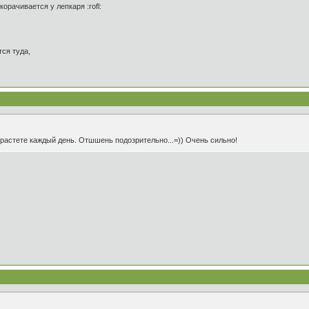
корачивается у лепкаря :rofl:
ся туда,
 растете каждый день. Отшшень подозрительно...=)) Очень сильно!