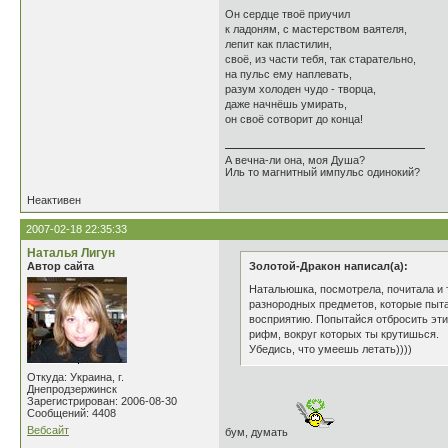
Он сердце твоё приучил
к ладоням, с мастерством ваятеля,
лепит как пластилин,
своё, из части тебя, так старательно,
на пульс ему наплевать,
разум холоден чудо - творца,
даже начнёшь умирать,
он своё сотворит до конца!
А вечна-ли она, моя Душа?
Иль то магнитный импульс одинокий?
Неактивен
2007-02-18 22:35:33
Наталья Лигун
Автор сайта
Золотой-Дракон написал(а):
Натальюшка, посмотрела, почитала и т
разнородных предметов, которые пытаю
восприятию. Попытайся отбросить эти 
рифм, вокруг которых ты крутишься.
Убедись, что умеешь летать))))
Откуда: Украина, г.
Днепродзержинск
Зарегистрирован: 2006-08-30
Сообщений: 4408
Вебсайт
бум, думать