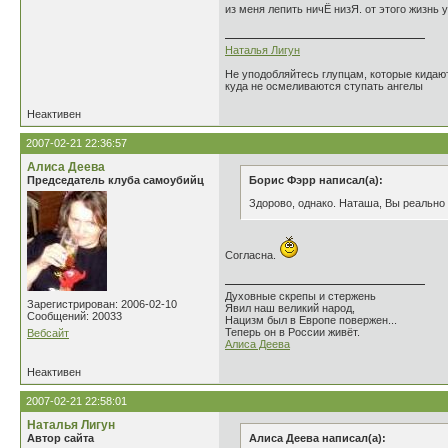
из меня лепить ничЁ низЯ. от этого жизнь у
Наталья Лигун
Не уподобляйтесь глупцам, которые кидают
куда не осмеливаются ступать ангелы
Неактивен
2007-02-21 22:36:57
Алиса Деева
Председатель клуба самоубийц
Борис Фэрр написал(а):
Здорово, однако. Наташа, Вы реально
Согласна.
Духовные скрепы и стержень
Зарегистрирован: 2006-02-10
Явил наш великий народ,
Сообщений: 20033
Нацизм был в Европе повержен...
Теперь он в России живёт.
Вебсайт
Алиса Деева
Неактивен
2007-02-21 22:58:01
Наталья Лигун
Автор сайта
Алиса Деева написал(а):