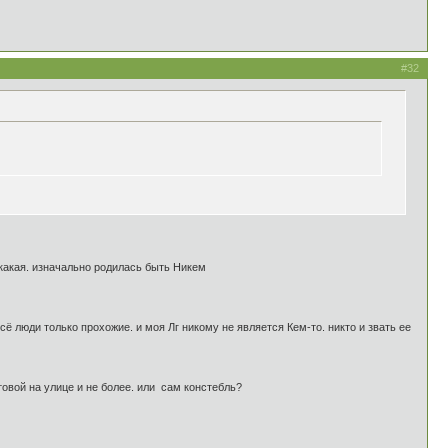
#32
никакая. изначально родилась быть Никем
всё люди только прохожие. и моя Лг никому не является Кем-то. никто и звать ее
овой на улице и не более. или сам констебль?