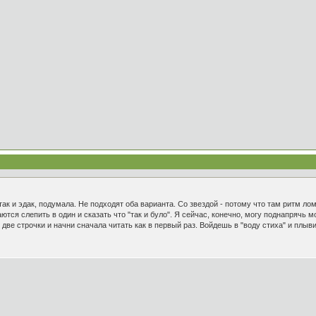
ак и эдак, подумала. Не подходят оба варианта. Со звездой - потому что там ритм лом
тся слепить в один и сказать что "так и було". Я сейчас, конечно, могу поднапрячь м
две строчки и начни сначала читать как в первый раз. Войдешь в "воду стиха" и плыв