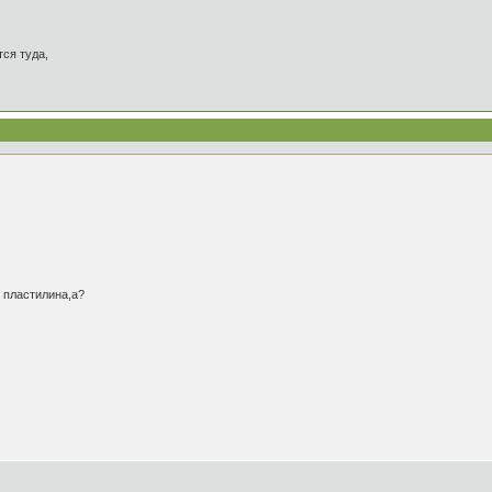
ся туда,
из пластилина,а?