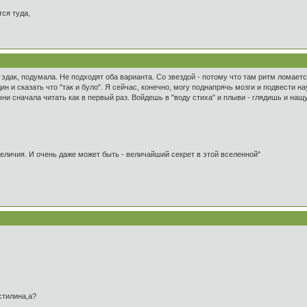
ся туда,
 эдак, подумала. Не подходят оба варианта. Со звездой - потому что там ритм ломает
н и сказать что "так и було". Я сейчас, конечно, могу поднапрячь мозги и подвести н
чни сначала читать как в первый раз. Войдешь в "воду стиха" и плыви - глядишь и нащ
 величия. И очень даже может быть - величайший секрет в этой вселенной"
астилина,а?