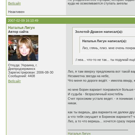
Вебсайт
куда не осмеливаются ступать ангелы
Неактивен
2007-02-09 16:10:49
Наталья Лигун
Автор сайта
Золотой-Дракон написал(а):
Наталья Лигун написал(а):
Лиз, глянь, плиз. мне очень понр
:/ неа... что-то не так... ты подумай ещ
Откуда: Украина, г.
Днепродзержинск
Лиз, я там вверху предложила вот такой ва
Зарегистрирован: 2006-08-30
Сообщений: 4408
Незаметна звезда на небе,
Что меня по дороге ведёт. - имелла ввиду,
Вебсайт
но мне Борин вариант понравился больше
И судьба - безразличный констебль
Счет прохожим устало ведет. - я понимаю э
никак.
как ты видишь, два варианта не далеки дру
а что тебя смущает в Борином варианте? ч
Лиз, а то что веришь... хочется сразу пер
Наталья Лигун