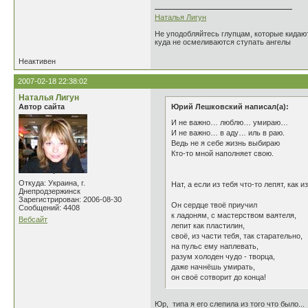
Наталья Лигун
Не уподобляйтесь глупцам, которые кидают
куда не осмеливаются ступать ангелы
Неактивен
2007-02-18 22:38:02
Наталья Лигун
Автор сайта
Юрий Лешковский написал(а):
И не важно… люблю… умираю…
И не важно… в аду… иль в раю.
Ведь не я себе жизнь выбираю
Кто-то мной наполняет свою.
Откуда: Украина, г.
Нат, а если из тебя что-то лепят, как 
Днепродзержинск
Зарегистрирован: 2006-08-30
Он сердце твоё приучил
Сообщений: 4408
к ладоням, с мастерством ваятеля,
Вебсайт
лепит как пластилин,
своё, из части тебя, так старательно,
на пульс ему наплевать,
разум холоден чудо - творца,
даже начнёшь умирать,
он своё сотворит до конца!
Юр, типа я его слепила из того что было...