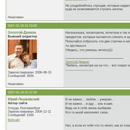
Не уподобляйтесь глупцам, которые кидают
куда не осмеливаются ступать ангелы
Неактивен
2007-02-18 01:53:08
Золотой-Дракон
Натальюшка, посмотрела, почитала и так и
Бывший редактор
предметов, которые пытаются слепить в оди
Попытайся отбросить эти две строчки и на
ты крутишься.
Убедись, что умеешь летать))))
Золотой-Дракон
"Любить, несмотря ни на что, - вот секрет
________________
Зарегистрирован: 2006-08-15
Сообщений: 3936
Неактивен
2007-02-18 02:37:04
Юрий Лешковский
И не важно… люблю… умираю…
Автор сайта
И не важно… в аду… иль в раю.
Откуда: Екатеринбург
Ведь не я себе жизнь выбираю
Зарегистрирован: 2006-12-11
Кто-то мной наполняет свою.
Сообщений: 1500
Вебсайт
Нат, а если из тебя что-то лепят, как из пл