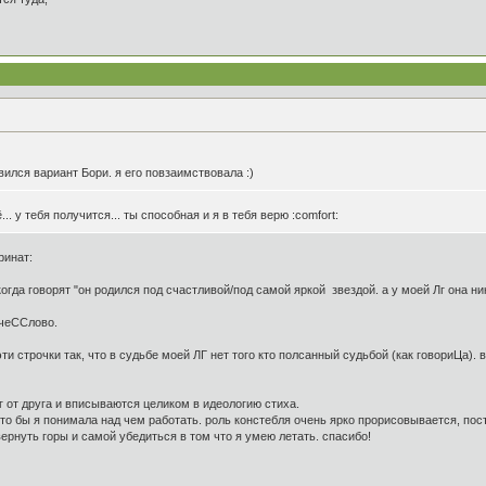
авился вариант Бори. я его повзаимствовала :)
ё... у тебя получится... ты способная и я в тебя верю :comfort:
ринат:
 когда говорят "он родился под счастливой/под самой яркой звездой. а у моей Лг она 
 чеССлово.
ти строчки так, что в судьбе моей ЛГ нет того кто полсанный судьбой (как говориЦа). 
г от друга и вписываются целиком в идеологию стиха.
то бы я понимала над чем работать. роль констебля очень ярко прорисовывается, пост
евернуть горы и самой убедиться в том что я умею летать. спасибо!