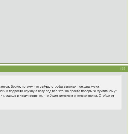
#35
ается. Борин, потому что сейчас строфа выглядит как два куска
озги и подвести научную базу под всё это, но просто поверь "интуитивному"
и - глядишь и нащупаешь то, что будет цельным и только твоим. Отойди от