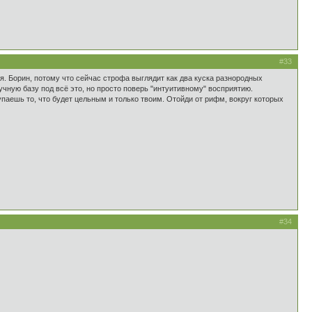
#33
ся. Борин, потому что сейчас строфа выглядит как два куска разнородных
аучную базу под всё это, но просто поверь "интуитивному" восприятию.
упаешь то, что будет цельным и только твоим. Отойди от рифм, вокруг которых
#34