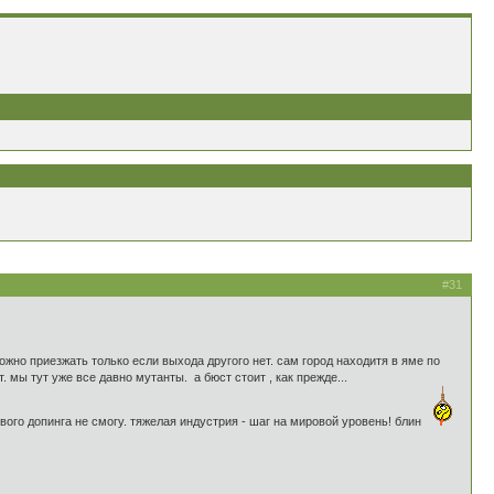
#31
 можно приезжать только если выхода другого нет. сам город находитя в яме по
. мы тут уже все давно мутанты. а бюст стоит , как прежде...
ового допинга не смогу. тяжелая индустрия - шаг на мировой уровень! блин