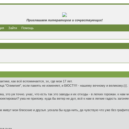
Приглашаем литераторов и сочувствующих!
ция
Зайти
Помощь
ктике, как всё вспоминается, эх, где мои 17 лет.
ца "Олимпия", если память не изменяет, и БЮСТ!!!! - нашему вечному и великому.(((.
ка, это уж точно. унас, что есть так это заводы и их отходы - в легких горожан. к нам
оектировал? ума не приложу. куда бы ветер не дул, всё к нам в легкие гадость загоняет
ём живут мои близские и друзья. уехала бы куда-нить, да чувствую что уже без графит
ся туда,