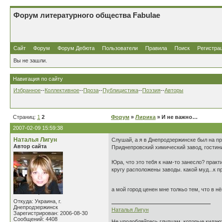
Форум литературного общества Fabulae
Сайт
Форум
Форум Дебюта
Пользователи
Правила
Поиск
Регистра
Вы не зашли.
Навигация по сайту
Избранное
--
Коллективное
--
Проза
--
Публицистика
--
Поэзия
--
Авторы
Страниц:
1
2
Форум
»
Лирика
» И не важно…
2007-02-09 15:59:38
Наталья Лигун
Слушай, а я в Днепродзержинске был на пра
Автор сайта
Приднепровский химический завод, гостини
Юра, что это тебя к нам-то занесло? практи
кругу расположены заводы. какой муд...к пр
а мой город ценен мне толкьо тем, что в н
Откуда: Украина, г.
Днепродзержинск
Наталья Лигун
Зарегистрирован: 2006-08-30
Сообщений: 4408
Не уподобляйтесь глупцам, которые кидают