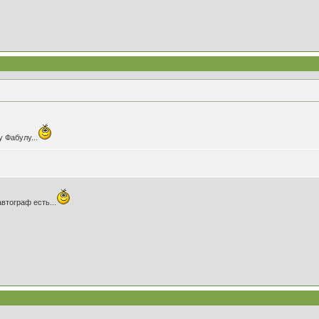
 Фабулу...
втограф есть...