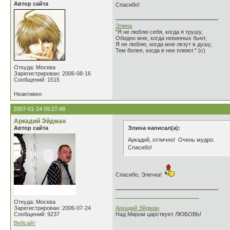
Автор сайта
Спасибо!
Элина
"Я не люблю себя, когда я трушу,
Обидно мне, когда невинных бьют,
Я не люблю, когда мне лезут в душу,
Тем более, когда в нее плюют." (с)
Откуда: Москва
Зарегистрирован: 2006-08-16
Сообщений: 1515
Неактивен
2007-01-24 09:27:48
Аркадий Эйдман
Автор сайта
Элина написал(а):
Аркадий, отлично! Очень мудро.
Спасибо!
Спасибо, Элечка!
___________________________
Откуда: Москва
Зарегистрирован: 2006-07-24
Аркадий Эйдман
Сообщений: 9237
Над Миром царствует ЛЮБОВЬ!
Вебсайт