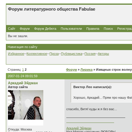
Форум литературного общества Fabulae
Сайт
Форум
Форум Дебюта
Пользователи
Правила
Поиск
Регистра
Вы не зашли.
Навигация по сайту
Избранное
--
Коллективное
--
Проза
--
Публицистика
--
Поэзия
--
Авторы
Страниц:
1
2
Форум
»
Лирика
» Изящных строк волну
2007-01-24 09:01:59
Аркадий Эйдман
Автор сайта
Виктор Лео написал(а):
Хорошо, Аркадий... Прям про нашу Фаб
спасибо, Витя! куды ж я без вас...
___________________________
Аркадий Эйдман
Откуда: Москва
Над Миром царствует ЛЮБОВЬ!