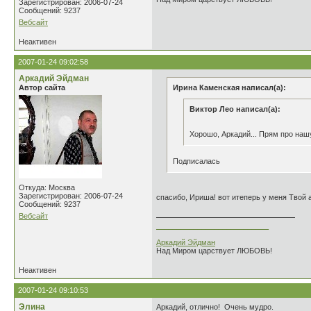
Зарегистрирован: 2006-07-24
Сообщений: 9237
Вебсайт
Неактивен
2007-01-24 09:02:58
Аркадий Эйдман
Автор сайта
Ирина Каменская написал(а):
Виктор Лео написал(а):
Хорошо, Аркадий... Прям про нашу
Подписалась
Откуда: Москва
Зарегистрирован: 2006-07-24
спасибо, Ириша! вот итеперь у меня Твой а
Сообщений: 9237
Вебсайт
___________________________
Аркадий Эйдман
Над Миром царствует ЛЮБОВЬ!
Неактивен
2007-01-24 09:10:53
Элина
Аркадий, отлично! Очень мудро.