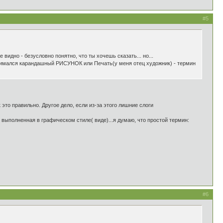
#5
 видно - безусловно понятно, что ты хочешь сказать... но...
 понимался карандашный РИСУНОК или Печать(у меня отец художник) - термин
.к это правильно. Другое дело, если из-за этого лишние слоги
 выполненная в графическом стиле( виде)...я думаю, что простой термин:
#6