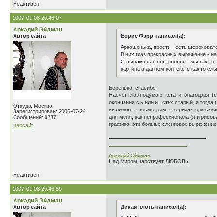
Неактивен
2007-01-08 20:46:07
Аркадий Эйдман
Автор сайта
Борис Фэрр написал(а):
Аркашенька, прости - есть шероховатос
В них глаз прекрасных выражение - на 
2. выраженье, построенья - мы как то
картина в данном контексте как то слы
Боренька, спасибо!
Насчет глаз подумаю, кстати, благодаря Те
окончания с ь или и...стих старый, я тогда 
Откуда: Москва
вылезают....посмотрим, что редактора скажу
Зарегистрирован: 2006-07-24
для меня, как непрофессионала (я и рисов
Сообщений: 9237
графика, это больше сленговое выражение.
Вебсайт
___________________________
Аркадий Эйдман
Над Миром царствует ЛЮБОВЬ!
Неактивен
2007-01-08 20:46:59
Аркадий Эйдман
Автор сайта
Дикая плоть написал(а):