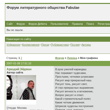
Форум литературного общества Fabulae
Сайт
Форум
Форум Дебюта
Пользователи
Правила
Поиск
Регистра
Вы не зашли.
Навигация по сайту
Избранное
--
Коллективное
--
Проза
--
Публицистика
--
Поэзия
--
Авторы
Страниц:
1
2
Форум
»
Лирика
» Моя графика
2007-01-08 17:51:10
Аркадий Эйдман
В руке умелой карандаш
Автор сайта
Нас поражает чудесами,
Простыми, четкими штрихами
Рисует мир прекрасный наш.
Рисует тень, рисует свет,
И глаз прекрасных выражение.
Рисует вечность и мгновение,
Вопрос рисует и ответ.
Какой стремительный полет,
Какие четкие движения.
Штрихов чудесны построения:
Откуда: Москва
Прямая, угол, поворот.