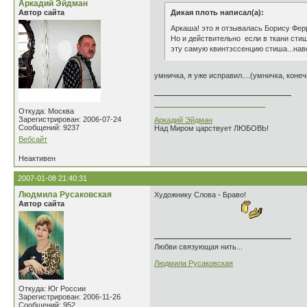
Аркадий Эйдман
Автор сайта
Дикая плоть написал(а):
Аркаша! это я отзывалась Борису Ферр
Но и действительно если в ткани стиш
эту самую квинтэссенцию стиша...навер
умничка, я уже исправил....(умничка, конеч
___________________________
Откуда: Москва
Зарегистрирован: 2006-07-24
Аркадий Эйдман
Сообщений: 9237
Над Миром царствует ЛЮБОВЬ!
Вебсайт
Неактивен
2007-01-08 21:40:31
Людмила Русаковская
Художнику Слова - Браво!
Автор сайта
Любви связующая нить...
Людмила Русаковская
Откуда: Юг России
Зарегистрирован: 2006-11-26
Сообщений: 952