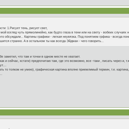
ти: 1.Рисует тень, рисует свет,
мой взгляд чуть прямолинейно, как будто глаза в тени или на свету - вобеих случаях не
 это обсуждали... Картины графики - легкая неувязка. Под понятием грфика - всегда
шится странно. А в остальном ты как всегда Эйдман - чего говорить...
бе заметил, что там и точки в одном месте не хватает.
(как и сейчас, кстати) предпочитаю там, где это возможно, все -таки , писать через и, т
т....
ать то толком не умею), графическая картина вполне приемлимый термин, т.е. картина,
..