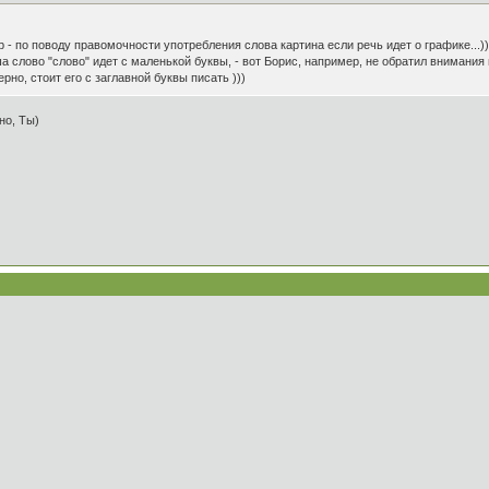
 - по поводу правомочности употребления слова картина если речь идет о графике...))
а слово "слово" идет с маленькой буквы, - вот Борис, например, не обратил внимания
но, стоит его с заглавной буквы писать )))
но, Ты)