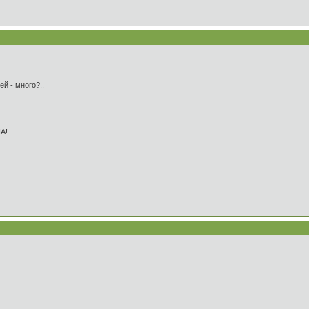
ей - много?..
А!