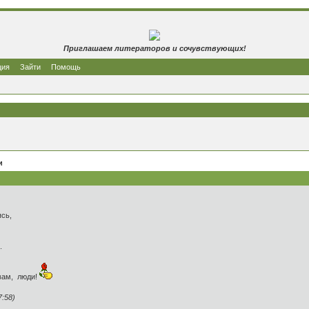
Приглашаем литераторов и сочувствующих!
ция
Зайти
Помощь
и
ясь,
.
вам, люди!
:58)