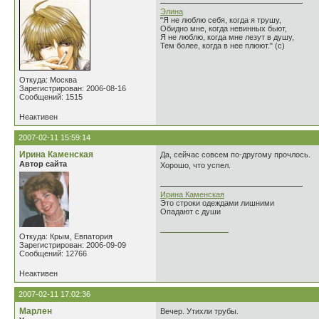
Элина
"Я не люблю себя, когда я трушу,
Обидно мне, когда невинных бьют,
Я не люблю, когда мне лезут в душу,
Тем более, когда в нее плюют." (с)
Откуда: Москва
Зарегистрирован: 2006-08-16
Сообщений: 1515
Неактивен
2007-02-11 15:59:14
Ирина Каменская
Да, сейчас совсем по-другому прочлось.
Автор сайта
Хорошо, что успел.
Ирина Каменская
Это строки одеждами лишними
Опадают с души
________________
Откуда: Крым, Евпатория
Зарегистрирован: 2006-09-09
Сообщений: 12766
Неактивен
2007-02-11 17:02:36
Марлен
Вечер. Утихли трубы.