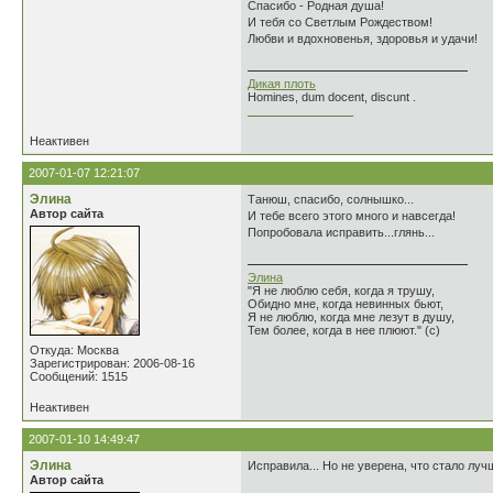
Спасибо - Родная душа!
И тебя со Светлым Рождеством!
Любви и вдохновенья, здоровья и удачи!
Дикая плоть
Homines, dum docent, discunt .
________________
Неактивен
2007-01-07 12:21:07
Элина
Танюш, спасибо, солнышко...
Автор сайта
И тебе всего этого много и навсегда!
Попробовала исправить...глянь...
Элина
"Я не люблю себя, когда я трушу,
Обидно мне, когда невинных бьют,
Я не люблю, когда мне лезут в душу,
Тем более, когда в нее плюют." (с)
Откуда: Москва
Зарегистрирован: 2006-08-16
Сообщений: 1515
Неактивен
2007-01-10 14:49:47
Элина
Исправила... Но не уверена, что стало лучш
Автор сайта