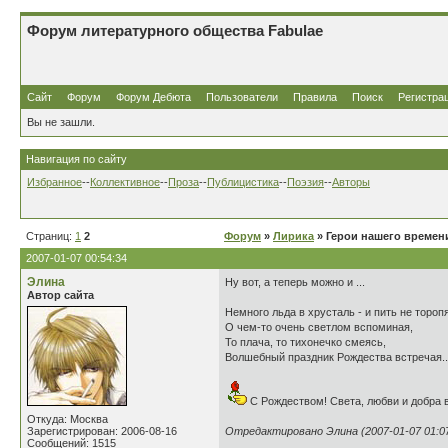
Форум литературного общества Fabulae
Сайт
Форум
Форум Дебюта
Пользователи
Правила
Поиск
Регистра
Вы не зашли.
Навигация по сайту
Избранное
--
Коллективное
--
Проза
--
Публицистика
--
Поэзия
--
Авторы
Страниц:
1
2
Форум
»
Лирика
» Герои нашего времен
2007-01-07 00:54:34
Элина
Ну вот, а теперь можно и ...
Автор сайта
Немного льда в хрусталь - и пить не тороп
О чем-то очень светлом вспоминая,
То плача, то тихонечко смеясь,
Волшебный праздник Рождества встречая..
С Рождеством! Света, любви и добра 
Откуда: Москва
Зарегистрирован: 2006-08-16
Отредактировано Элина (2007-01-07 01:07
Сообщений: 1515