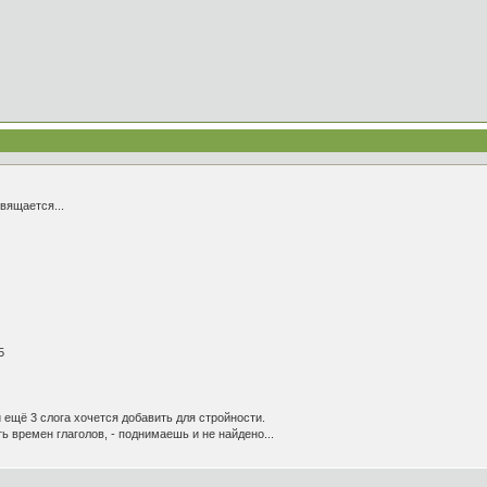
вящается...
5
и ещё 3 слога хочется добавить для стройности.
ь времен глаголов, - поднимаешь и не найдено...