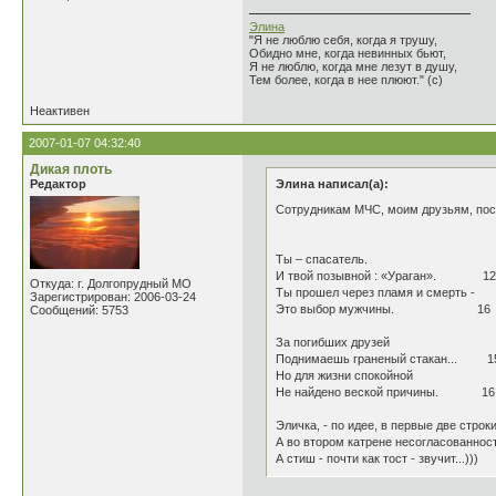
Элина
"Я не люблю себя, когда я трушу,
Обидно мне, когда невинных бьют,
Я не люблю, когда мне лезут в душу,
Тем более, когда в нее плюют." (с)
Неактивен
2007-01-07 04:32:40
Дикая плоть
Редактор
Элина написал(а):
Сотрудникам МЧС, моим друзьям, пос
Ты – спасатель.
И твой позывной : «Ураган». 12
Откуда: г. Долгопрудный МО
Ты прошел через пламя и смерть -
Зарегистрирован: 2006-03-24
Это выбор мужчины. 16
Сообщений: 5753
За погибших друзей
Поднимаешь граненый стакан... 1
Но для жизни спокойной
Не найдено веской причины. 16
Эличка, - по идее, в первые две строк
А во втором катрене несогласованност
А стиш - почти как тост - звучит...)))