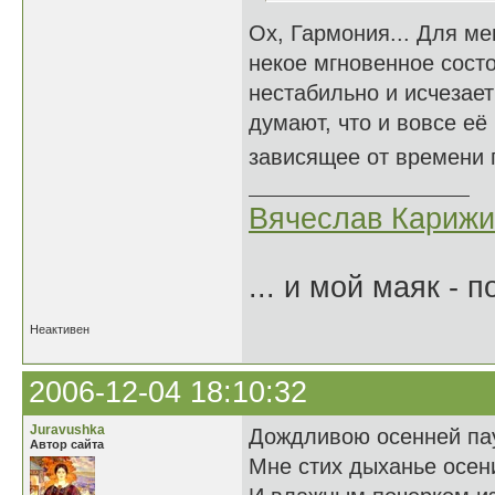
Ох, Гармония... Для ме
некое мгновенное сост
нестабильно и исчезает
думают, что и вовсе её 
зависящее от времени
Вячеслав Карижи
... и мой маяк - 
Неактивен
2006-12-04 18:10:32
Juravushka
Дождливою осенней па
Автор сайта
Мне стих дыханье осен