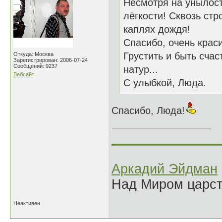
Несмотря на унылост
лёгкости! Сквозь стр
каплях дождя!
Спасибо, очень краси
Грустить и быть сча
Откуда: Москва
Зарегистрирован: 2006-07-24
Сообщений: 9237
натур...
Вебсайт
С улыбкой, Люда.
Спасибо, Люда!
______________
Аркадий Эйдман
Над Миром царс
Неактивен