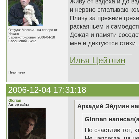
Живу от вздоха и до вз
и нервно сглатываю ко
Плачу за прежние грех
раскаяньем и самоедст
Откуда: Москвич, на севере от
Дождя и памяти сосед
Чикаго
Зарегистрирован: 2006-04-18
Сообщений: 8492
мне и диктуются стихи..
Илья Цейтлин
Неактивен
2006-12-04 17:31:18
Glorian
Автор сайта
Аркадий Эйдман нап
Glorian написал(а
Но счастлив тот, к
Не навсегда, на н