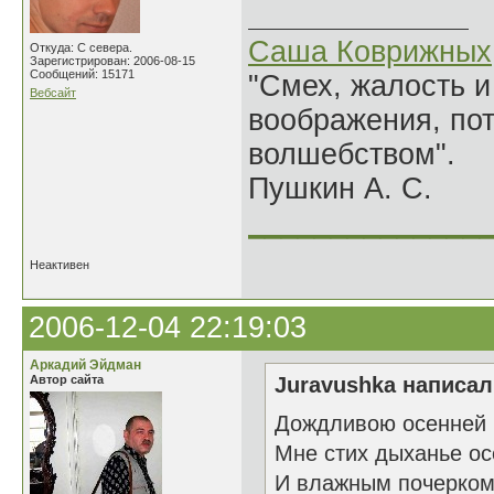
Саша Коврижных
Откуда: С севера.
Зарегистрирован: 2006-08-15
Сообщений: 15171
"Смех, жалость и
Вебсайт
воображения, по
волшебством".
Пушкин А. С.
______________
Неактивен
2006-12-04 22:19:03
Аркадий Эйдман
Автор сайта
Juravushka написал(
Дождливою осенней 
Мне стих дыханье о
И влажным почерком