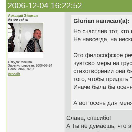
2006-12-04 16:22:52
Аркадий Эйдман
Автор сайта
Glorian написал(а):
Но счастлив тот, кто
Не навсегда, на неск
Это философское реч
чувтсво меры на грус
Откуда: Москва
Зарегистрирован: 2006-07-24
Сообщений: 9237
стихотворении она 
Вебсайт
того, чтобы придать 
Иначе была бы осен
А вот осень для мен
Слава, спасибо!
А Ты не думаешь, что 