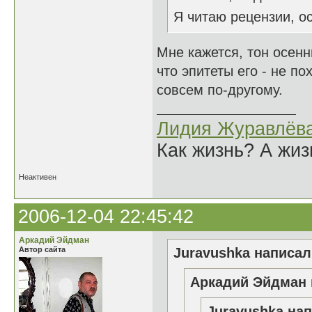
Я читаю рецензии, ос
Мне кажется, тон осенн
что эпитеты его - не п
совсем по-другому.
Лидия Журавлёв
Как жизнь? А жи
Неактивен
2006-12-04 22:45:42
Аркадий Эйдман
Автор сайта
Juravushka написал(
Аркадий Эйдман 
Juravushka нап