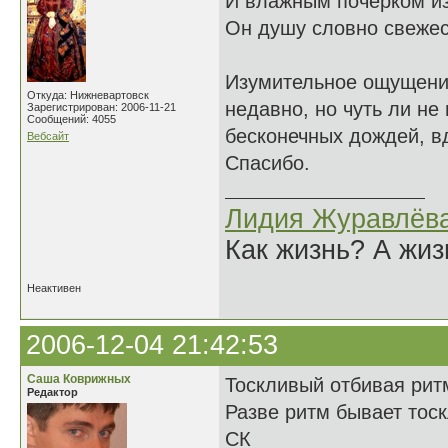
И влажным почерком из
Он душу словно свежес
Изумительное ощущение 
Откуда: Нижневартовск
недавно, но чуть ли не
Зарегистрирован: 2006-11-21
Сообщений: 4055
бесконечных дождей, в
Вебсайт
Спасибо.
Лидия Журавлёв
Как жизнь? А жи
Неактивен
2006-12-04 21:42:53
Саша Коврижных
Тоскливый отбивая рит
Редактор
Разве ритм бывает тос
СК