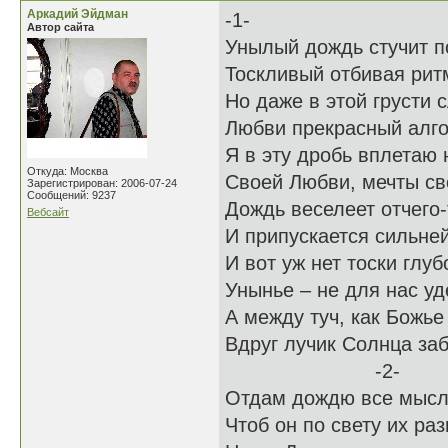
Аркадий Эйдман
-1-
Автор сайта
Унылый дождь стучит п
Тоскливый отбивая рит
Но даже в этой грусти
Любви прекрасный алго
Я в эту дробь вплетаю 
Откуда: Москва
Своей Любви, мечты св
Зарегистрирован: 2006-07-24
Сообщений: 9237
Дождь веселеет отчего-
Вебсайт
И припускается сильней
И вот уж нет тоски глуб
Унынье – не для нас уд
А между туч, как Божье
Вдруг лучик Солнца заб
-2-
Отдам дождю все мысли
Чтоб он по свету их раз