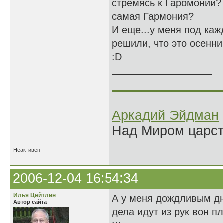
стремясь к Гаромонии? 
самая Гармония?
И еще...у меня под каж
решили, что это осенни
:D
______________
Аркадий Эйдман
Над Миром царс
Неактивен
2006-12-04 16:54:34
Илья Цейтлин
А у меня дождливым д
Автор сайта
дела идут из рук вон пл