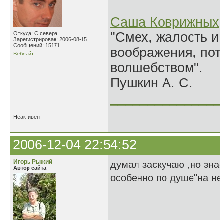
Саша Коврижных
"Смех, жалость и
Откуда: С севера.
Зарегистрирован: 2006-08-15
Сообщений: 15171
воображения, по
Вебсайт
волшебством".
Пушкин А. С.
______________
Неактивен
2006-12-04 22:54:52
Игорь Рыжий
думал заскучаю ,но зн
Автор сайта
особенно по душе"на н