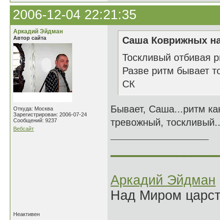
2006-12-04 22:21:35
Аркадий Эйдман
Автор сайта
Саша Коврижных на
Тоскливый отбивая р
Разве ритм бывает т
СК
Бывает, Саша...ритм ка
Откуда: Москва
Зарегистрирован: 2006-07-24
тревожный, тоскливый..
Сообщений: 9237
Вебсайт
______________
Аркадий Эйдман
Над Миром царс
Неактивен