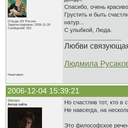
Спасибо, очень красиво
Грустить и быть счастл
натур...
Откуда: Юг России
Зарегистрирован: 2006-11-26
Сообщений: 952
С улыбкой, Люда.
Любви связующая 
Людмила Русако
Неактивен
2006-12-04 15:39:21
Glorian
Но счастлив тот, кто в 
Автор сайта
Не навсегда, на нескол
Это философское речен