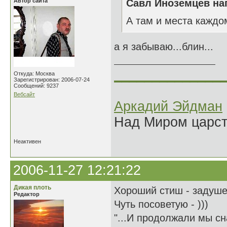
Автор сайта
Савл Иноземцев нап
А там и места каждом
а я забываю...блин...
______________
Откуда: Москва
Зарегистрирован: 2006-07-24
Сообщений: 9237
Вебсайт
Аркадий Эйдман
Над Миром царс
Неактивен
2006-11-27 12:21:22
Дикая плоть
Хороший стиш - задуше
Редактор
Чуть посоветую - )))
"...И продолжали мы сн