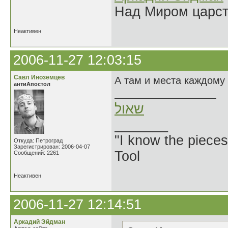
Над Миром царс
Неактивен
2006-11-27 12:03:15
Савл Иноземцев
А там и места каждому 
антиАпостол
שאול
_______
"I know the pieces
Откуда: Петроград
Зарегистрирован: 2006-04-07
Tool
Сообщений: 2261
Неактивен
2006-11-27 12:14:51
Аркадий Эйдман