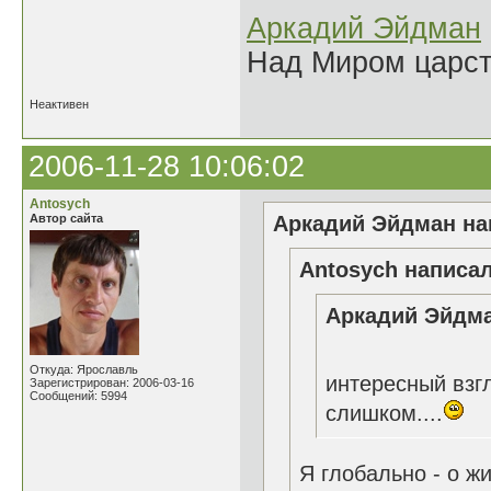
Аркадий Эйдман
Над Миром царс
Неактивен
2006-11-28 10:06:02
Antosych
Автор сайта
Аркадий Эйдман нап
Antosych написал
Аркадий Эйдма
Откуда: Ярославль
интересный взгл
Зарегистрирован: 2006-03-16
Сообщений: 5994
слишком....
Я глобально - о ж