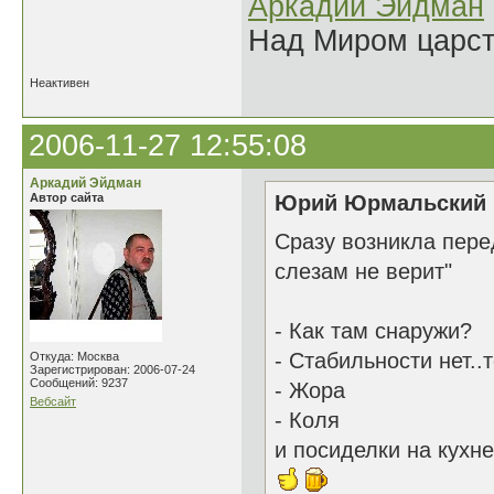
Аркадий Эйдман
Над Миром царс
Неактивен
2006-11-27 12:55:08
Аркадий Эйдман
Автор сайта
Юрий Юрмальский н
Сразу возникла пере
слезам не верит"
- Как там снаружи?
- Стабильности нет.
Откуда: Москва
Зарегистрирован: 2006-07-24
Сообщений: 9237
- Жора
Вебсайт
- Коля
и посиделки на кухн