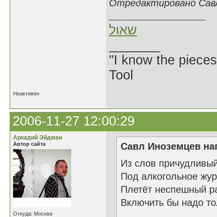
Отредактировано Савл 
שאול
_______
"I know the pieces
Tool
Неактивен
2006-11-27 12:00:29
Аркадий Эйдман
Автор сайта
Савл Иноземцев нап
Из слов причудливый
Под алкогольное жу
Плетёт неспешный ра
Включить бы надо то
Откуда: Москва