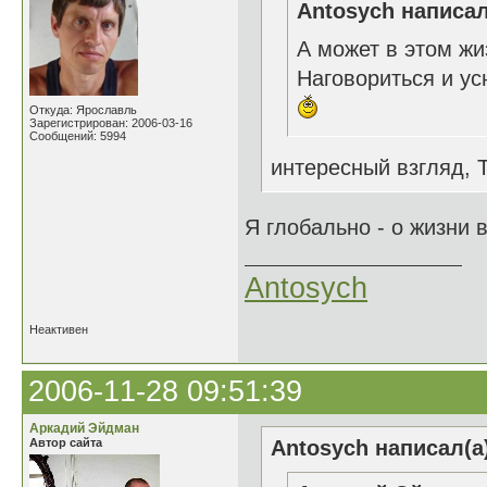
Antosych написал
А может в этом жиз
Наговориться и ус
Откуда: Ярославль
Зарегистрирован: 2006-03-16
Сообщений: 5994
интересный взгляд, Т
Я глобально - о жизни
Antosych
Неактивен
2006-11-28 09:51:39
Аркадий Эйдман
Автор сайта
Antosych написал(а