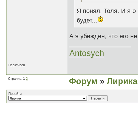
Я понял, Толя. И я о
будет...
А я убежден, что его не 
Antosych
Неактивен
Страниц:
1
2
Форум
»
Лирика
Перейти