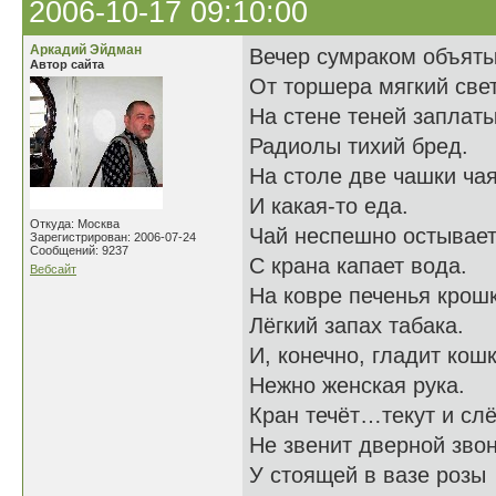
2006-10-17 09:10:00
Аркадий Эйдман
Вечер сумраком объяты
Автор сайта
От торшера мягкий свет
На стене теней заплаты
Радиолы тихий бред.
На столе две чашки ча
И какая-то еда.
Откуда: Москва
Чай неспешно остывает
Зарегистрирован: 2006-07-24
Сообщений: 9237
С крана капает вода.
Вебсайт
На ковре печенья крошк
Лёгкий запах табака.
И, конечно, гладит кош
Нежно женская рука.
Кран течёт…текут и с
Не звенит дверной звон
У стоящей в вазе розы