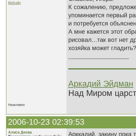
Вебсайт
К сожалению, предложен
упоминается первый ра
и потребуется объяснени
А мне кажется этот обр
рисовал...так вот нет д
хозяйка может гладить?
______________
Аркадий Эйдман
Над Миром царс
Неактивен
2006-10-23 02:39:53
Алиса Деева
Арккадий, закину прка т