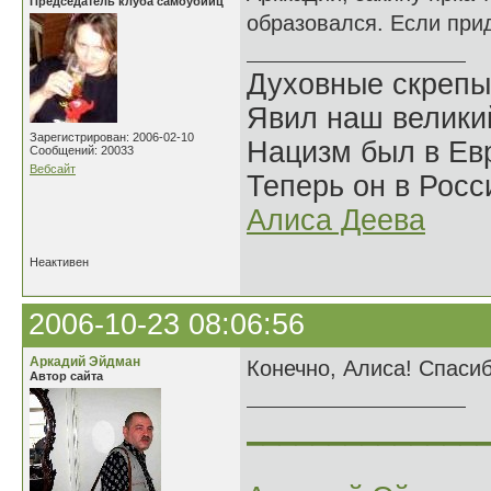
Председатель клуба самоубийц
образовался. Если прид
Духовные скрепы
Явил наш велики
Зарегистрирован: 2006-02-10
Нацизм был в Евр
Сообщений: 20033
Вебсайт
Теперь он в Росс
Алиса Деева
Неактивен
2006-10-23 08:06:56
Аркадий Эйдман
Конечно, Алиса! Спасиб
Автор сайта
______________