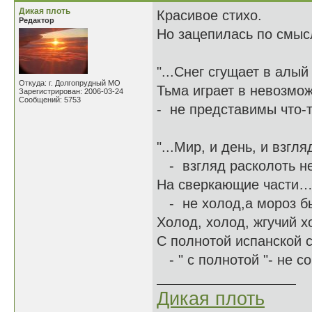
Дикая плоть
Красивое стихо.
Редактор
Но зацепилась по смысл
"...Снег сгущает в алый
Откуда: г. Долгопрудный МО
Тьма играет в невозмож
Зарегистрирован: 2006-03-24
Сообщений: 5753
- не представимы что-то
"...Мир, и день, и взгл
- взгляд расколоть не
На сверкающие части
- не холод,а мороз б
Холод, холод, жгучи
С полнотой испанской ст
- " с полнотой "- не с
Дикая плоть