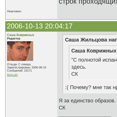
строк проходящи
Неактивен
2006-10-13 20:04:17
Саша Коврижных
Редактор
Саша Жильцова нап
Саша Коврижных 
"С полнотой испанс
Откуда: С севера.
здесь.
Зарегистрирован: 2006-08-15
Сообщений: 15171
СК
Вебсайт
:( Почему? мне так нр
Я за единство образов.
СК