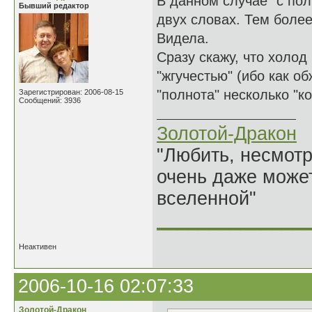
В данном случае "с пол
Бывший редактор
двух словах. Тем боле
Видела.
Сразу скажу, что холод
"жгучестью" (ибо как о
"полнота" несколько "к
Зарегистрирован: 2006-08-15
Сообщений: 3936
Золотой-Дракон
"Любить, несмотря
очень даже может
вселенной"
______________
Неактивен
2006-10-16 02:07:33
Золотой-Дракон