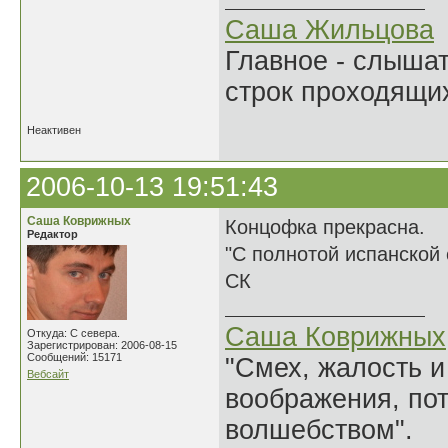
Саша Жильцова
Главное - слыша
строк проходящи
Неактивен
2006-10-13 19:51:43
Саша Коврижных
Концофка прекрасна.
Редактор
"С полнотой испанской с
СК
Саша Коврижных
Откуда: С севера.
Зарегистрирован: 2006-08-15
Сообщений: 15171
"Смех, жалость и
Вебсайт
воображения, по
волшебством".