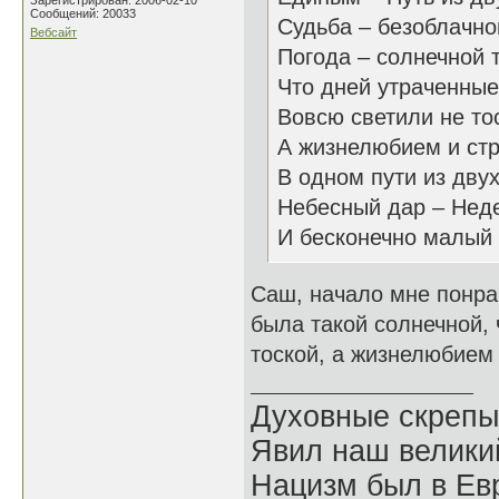
Зарегистрирован: 2006-02-10
Сообщений: 20033
Судьба – безоблачно
Вебсайт
Погода – солнечной 
Что дней утраченные
Вовсю светили не то
А жизнелюбием и ст
В одном пути из двух
Небесный дар – Неде
И бесконечно малый
Саш, начало мне понрав
была такой солнечной, 
тоской, а жизнелюбием 
Духовные скрепы
Явил наш велики
Нацизм был в Евр