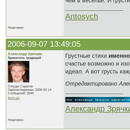
чем в веселье. И груст
Antosych
Неактивен
2006-09-07 13:49:05
Александр Зрячкин
Грустные стихи
именно
Хранитель традиций
счастье возможно и изо
идеал. А вот грусть ка
Отредактировано Алекс
Откуда: Саратов
Зарегистрирован: 2006-02-14
Сообщений: 2849
Вебсайт
Александр Зрячк
Неактивен