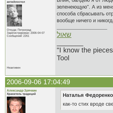
Блин, балдею я от люд
антиАпостол
зеленеющую". А из меня
способа сбрасывать от
вообще ничего и никогд
Откуда: Петроград
שאול
Зарегистрирован: 2006-04-07
Сообщений: 2261
_______
"I know the pieces
Tool
Неактивен
2006-09-06 17:04:49
Александр Зрячкин
Хранитель традиций
Наталья Федоренко 
как-то стих вроде све