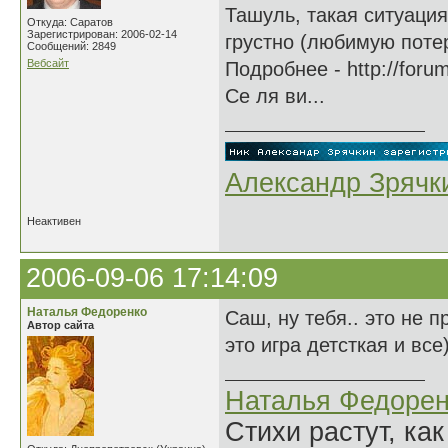
Ташуль, такая ситуация
Откуда: Саратов
Зарегистрирован: 2006-02-14
грустно (любимую потер
Сообщений: 2849
Вебсайт
Подробнее - http://forum
Се ля ви...
Александр Зрячк
Неактивен
2006-09-06 17:14:09
Наталья Федоренко
Саш, ну тебя.. это не п
Автор сайта
это игра детсткая и все)
Наталья Федорен
Стихи растут, как