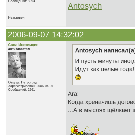
Сообщений: 5994
Antosych
Неактивен
2006-09-07 14:32:02
Савл Иноземцев
антиАпостол
Antosych написал(а
И пусть минуты иног
Идут как целые года!
Откуда: Петроград
Зарегистрирован: 2006-04-07
Сообщений: 2261
Ага!
Когда хреначишь догов
...А в мыслях щёлкает з