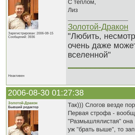
С теплом,
Лиз
Золотой-Дракон
Зарегистрирован: 2006-08-15
"Любить, несмотря
Сообщений: 3936
очень даже может
вселенной"
______________
Неактивен
2006-08-30 01:27:38
Золотой-Дракон
Так))) Слогов везде по
Бывший редактор
Первая строфа - вообщ
"Размышлялистая" она к
уж "брать выше", то за