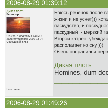
2006-08-29 01:39:12
Дикая плоть
Боюсь ребёнок после в
Редактор
жизни и не уснет))) кст
паскудство, и паскудно
паскудный - мерзкий гад
Откуда: г. Долгопрудный МО
Второй катрен, убеждающ
Зарегистрирован: 2006-03-24
Сообщений: 5753
располагает ко сну )))
Очень понравился перв
Дикая плоть
Homines, dum doce
______________
Неактивен
2006-08-29 01:49:26