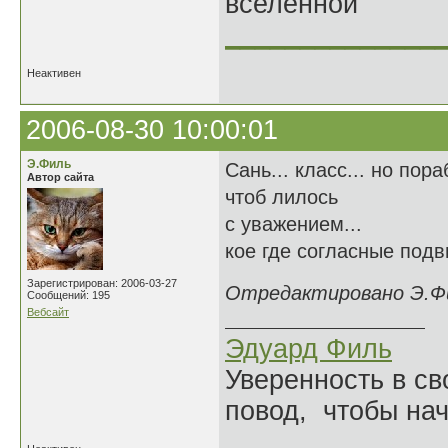
вселенной"
______________
Неактивен
2006-08-30 10:00:01
Э.Филь
Сань... класс... но пора
Автор сайта
чтоб лилось
с уважением...
кое где согласные подви
Зарегистрирован: 2006-03-27
Отредактировано Э.Фил
Сообщений: 195
Вебсайт
Эдуард Филь
Уверенность в с
повод, чтобы на