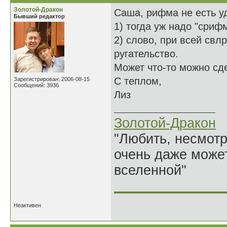
Золотой-Дракон
Саша, рифма не есть у
Бывший редактор
1) тогда уж надо "сриф
2) слово, при всей свл
ругательство.
Может что-то можно сд
С теплом,
Зарегистрирован: 2006-08-15
Сообщений: 3936
Лиз
Золотой-Дракон
"Любить, несмотря
очень даже может
вселенной"
______________
Неактивен