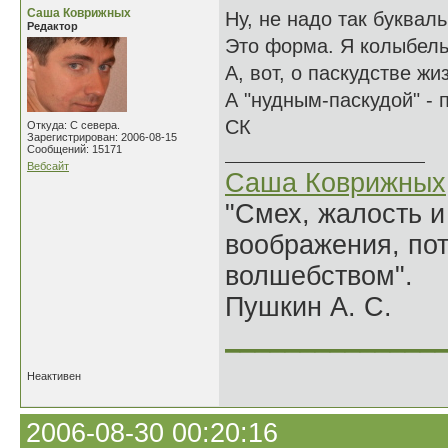
Саша Коврижных
Ну, не надо так буквал
Редактор
Это форма. Я колыбель
А, вот, о паскудстве жи
А "нудным-паскудой" -
СК
Откуда: С севера.
Зарегистрирован: 2006-08-15
Сообщений: 15171
Вебсайт
Саша Коврижных
"Смех, жалость и
воображения, по
волшебством".
Пушкин А. С.
______________
Неактивен
2006-08-30 00:20:16