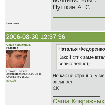
волшебством".
Пушкин А. С.
______________
Неактивен
2006-08-30 12:37:36
Саша Коврижных
Редактор
Наталья Федоренко 
Какой стих замечател
великолепно))
Откуда: С севера.
Зарегистрирован: 2006-08-15
Но как ни странно, у м
Сообщений: 15171
Вебсайт
засыпает.
СК
Саша Коврижных