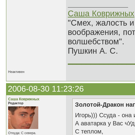
Саша Коврижных
"Смех, жалость и
воображения, по
волшебством".
Пушкин А. С.
______________
Неактивен
2006-08-30 11:23:26
Саша Коврижных
Редактор
Золотой-Дракон нап
Игорь))) Ссуда - она
А аватарка у Вас чУд
С теплом,
Откуда: С севера.