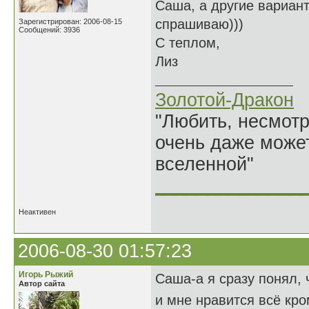
Саша, а другие вариант
спрашиваю)))
Зарегистрирован: 2006-08-15
Сообщений: 3936
С теплом,
Лиз
Золотой-Дракон
"Любить, несмотря
очень даже может
вселенной"
______________
Неактивен
2006-08-30 01:57:23
Игорь Рыжий
Саша-а я сразу понял, 
Автор сайта
и мне нравится всё кро