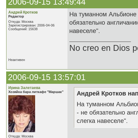
2006-09-15 13:49:44
Андрей Кротков
На туманном Альбионе е
Редактор
обязательно англичани
Откуда: Москва
Зарегистрирован: 2006-04-06
Сообщений: 15638
навеселе".
No creo en Dios p
Неактивен
2006-09-15 13:57:01
Ирина Залетаева
Хозяйка бара литкафе "Маршак"
Андрей Кротков нап
На туманном Альбион
- не обязательно ан
слегка навеселе".
Откуда: Москва