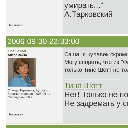
умирать..."
А.Тарковский
Неактивен
2006-09-30 22:33:00
Tina Schott
Саша, я чулавек скромн
Автор сайта
Могу спорить, что из "
только Тине Шотт не толь
Тина Шотт
Откуда: Германия, Аугсбург
Нет! Только не по
Зарегистрирован: 2006-06-12
Сообщений: 1898
Не задремать у с
Неактивен