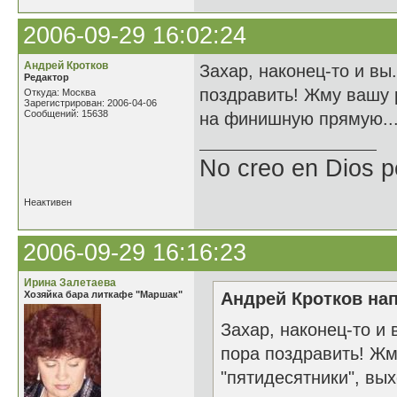
2006-09-29 16:02:24
Андрей Кротков
Захар, наконец-то и вы
Редактор
поздравить! Жму вашу р
Откуда: Москва
Зарегистрирован: 2006-04-06
Сообщений: 15638
на финишную прямую..
No creo en Dios p
Неактивен
2006-09-29 16:16:23
Ирина Залетаева
Хозяйка бара литкафе "Маршак"
Андрей Кротков нап
Захар, наконец-то и 
пора поздравить! Жму
"пятидесятники", вы