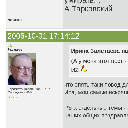
умирать..."
А.Тарковский
Неактивен
2006-10-01 17:14:12
alv
Редактор
Ирина Залетаева на
(А у меня этот пост - 
ИZ
что опять-таки повод д
Зарегистрирован: 2006-02-14
Ира, мои самые искрен
Сообщений: 6510
Вебсайт
PS а отдельные темы - 
наших общих поздравл