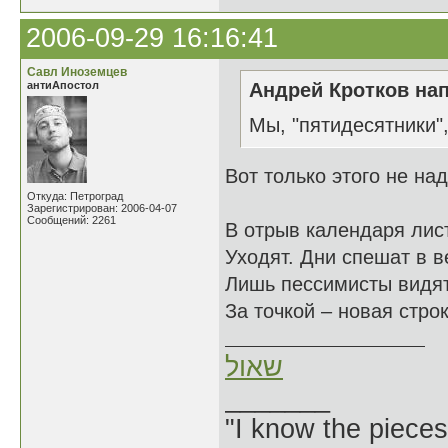
2006-09-29 16:16:41
Савл Иноземцев
антиАпостол
Андрей Кротков нап
Мы, "пятидесятники"
Вот только этого не над
Откуда: Петроград
Зарегистрирован: 2006-04-07
Сообщений: 2261
В отрыв календаря лис
Уходят. Дни спешат в в
Лишь пессимисты видят
За точкой – новая строк
שאול
_______
"I know the pieces