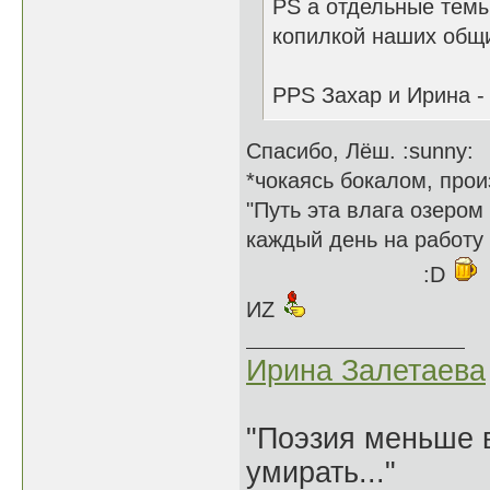
PS а отдельные темы 
копилкой наших общ
PPS Захар и Ирина -
Спасибо, Лёш. :sunny:
*чокаясь бокалом, прои
"Путь эта влага озером
каждый день на работу 
:D
ИZ
Ирина Залетаева
"Поэзия меньше в
умирать..."