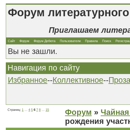
Форум литературного
Приглашаем литер
Сайт
Форум
Форум Дебюта
Пользователи
Правила
Поиск
Регистра
Вы не зашли.
Навигация по сайту
Избранное
--
Коллективное
--
Проз
Страниц:
1
…
4
5
6
7
8
…
15
Форум
»
Чайная
рождения участ