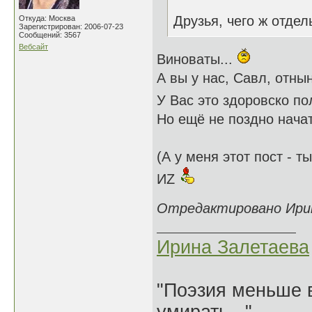
Друзья, чего ж отде
Откуда: Москва
Зарегистрирован: 2006-07-23
Сообщений: 3567
Вебсайт
Виноваты...
А вы у нас, Савл, отн
У Вас это здоровско по
Но ещё не поздно начат
(А у меня этот пост - ты
ИZ
Отредактировано Ирина
Ирина Залетаева
"Поэзия меньше в