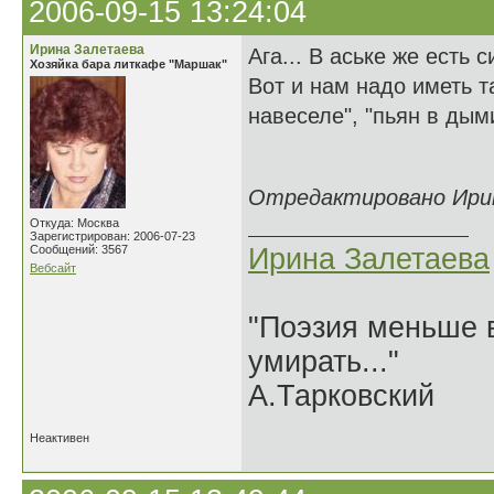
2006-09-15 13:24:04
Ирина Залетаева
Ага... В аське же есть
Хозяйка бара литкафе "Маршак"
Вот и нам надо иметь та
навеселе", "пьян в дыми
Отредактировано Ирина
Откуда: Москва
Зарегистрирован: 2006-07-23
Сообщений: 3567
Ирина Залетаева
Вебсайт
"Поэзия меньше в
умирать..."
А.Тарковский
Неактивен