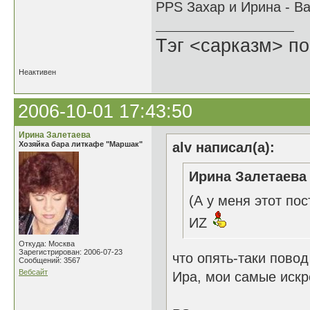
PPS Захар и Ирина - В
Тэг <сарказм> по
Неактивен
2006-10-01 17:43:50
Ирина Залетаева
Хозяйка бара литкафе "Маршак"
alv написал(а):
Ирина Залетаева 
(А у меня этот пост
ИZ
Откуда: Москва
Зарегистрирован: 2006-07-23
что опять-таки пово
Сообщений: 3567
Вебсайт
Ира, мои самые искр