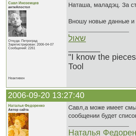
Савл Иноземцев
Наташа, маладэц. За с
антиАпостол
Вношу новые данные и 
שאול
Откуда: Петроград
Зарегистрирован: 2006-04-07
_______
Сообщений: 2261
"I know the pieces
Tool
Неактивен
2006-09-20 13:27:40
Наталья Федоренко
Савл,а може имеет смы
Автор сайта
сообщении будет список
Наталья Федорен