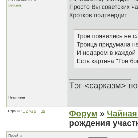
Сообщений: 6510
Вебсайт
Просто Вы советских ча
Кротков подтвердит
Трое появились не с
Троица придумана не
И недаром в каждой
Есть картина "Три бо
Тэг <сарказм> по
Неактивен
Страниц:
1
2
3
4
5
…
15
Форум
»
Чайная
рождения участ
Перейти