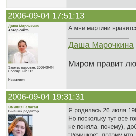
2006-09-04 17:51:13
Даша Марочкина
А мне мартини нравитс
Автор сайта
Даша Марочкина
Миром правит люб
Зарегистрирован: 2006-09-04
Сообщений: 112
Неактивен
2006-09-04 19:31:31
Эмилия Галаган
Я родилась 26 июля 19
Бывший редактор
Но поскольку тут все го
не поняла, почему), д
"Речицкое", потому что.