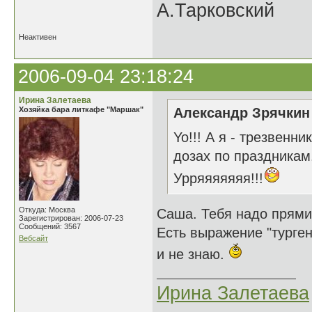
А.Тарковский
Неактивен
2006-09-04 23:18:24
Ирина Залетаева
Хозяйка бара литкафе "Маршак"
Александр Зрячкин 
Yo!!! А я - трезвенн
дозах по праздникам.
Урряяяяяяя!!!
Откуда: Москва
Саша. Тебя надо прямик
Зарегистрирован: 2006-07-23
Сообщений: 3567
Есть выражение "турген
Вебсайт
и не знаю.
Ирина Залетаева