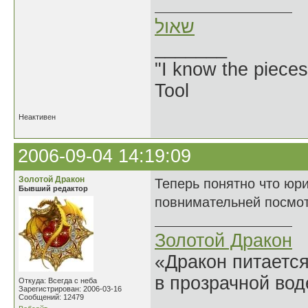
שאול
_______
"I know the pieces
Tool
Неактивен
2006-09-04 14:19:09
Золотой Дракон
Теперь понятно что юри
Бывший редактор
повнимательней посмотре
Золотой Дракон
«Дракон питается
в прозрачной во
Откуда: Всегда с неба
Зарегистрирован: 2006-03-16
Сообщений: 12479
______________