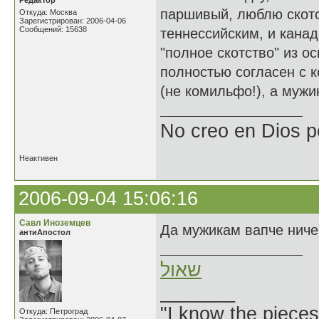
Редактор
паршивый, люблю скотск
Откуда: Москва
Зарегистрирован: 2006-04-06
Сообщений: 15638
теннессийским, и канад
"полное скотство" из о
полностью согласен с 
(не комильфо!), а мужи
No creo en Dios p
Неактивен
2006-09-04 15:06:16
Савл Иноземцев
Да мужикам вапче ниче
антиАпостол
שאול
_______
"I know the pieces
Откуда: Петроград