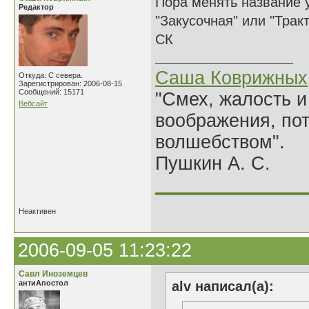
Пора менять название 
Редактор
"Закусочная" или "Трак
СК
Саша Коврижных
Откуда: С севера.
Зарегистрирован: 2006-08-15
Сообщений: 15171
"Смех, жалость и
Вебсайт
воображения, по
волшебством".
Пушкин А. С.
______________
Неактивен
2006-09-05 11:23:22
Савл Иноземцев
антиАпостол
alv написал(а):