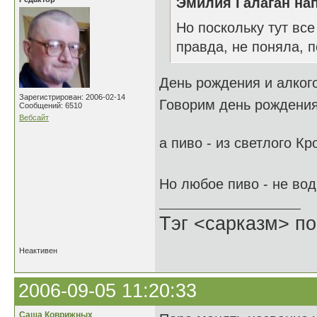
Эмилия Галаган нап
Но поскольку тут все
правда, не поняла, 
День рождения и алког
Зарегистрирован: 2006-02-14
Говорим день рождения
Сообщений: 6510
Вебсайт
а пиво - из светлого К
Но любое пиво - не во
Тэг <сарказм> по
Неактивен
2006-09-05 11:20:33
Саша Коврижных