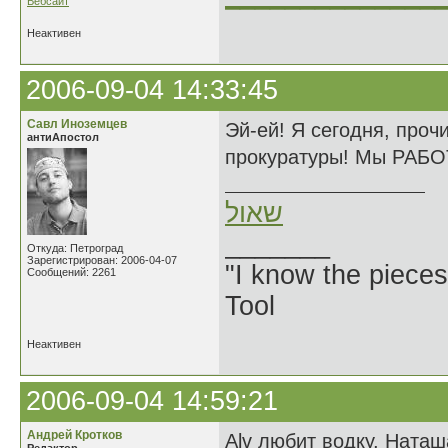
Вебсайт
Неактивен
2006-09-04 14:33:45
Савл Иноземцев
Эй-ей! Я сегодня, про
антиАпостол
прокуратуры! Мы РАБО
שאול
_______
Откуда: Петроград
Зарегистрирован: 2006-04-07
"I know the pieces
Сообщений: 2261
Tool
Неактивен
2006-09-04 14:59:21
Андрей Кротков
Alv любит водку, Наташ