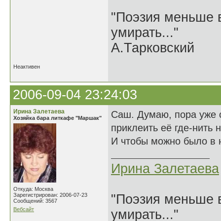
"Поэзия меньше в
умирать..."
А.Тарковский
Неактивен
2006-09-04 23:24:03
Ирина Залетаева
Саш. Думаю, пора уже 
Хозяйка бара литкафе "Маршак"
приклеить её где-нить н
И чтобы можно было в
Ирина Залетаева
Откуда: Москва
Зарегистрирован: 2006-07-23
"Поэзия меньше в
Сообщений: 3567
Вебсайт
умирать..."