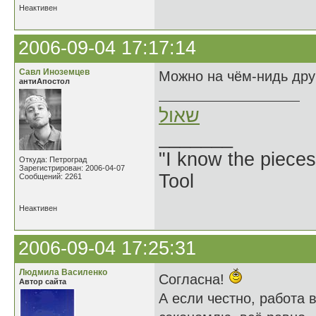
Неактивен
2006-09-04 17:17:14
Савл Иноземцев
Можно на чём-нидь др
антиАпостол
שאול
_______
"I know the pieces
Откуда: Петроград
Зарегистрирован: 2006-04-07
Tool
Сообщений: 2261
Неактивен
2006-09-04 17:25:31
Людмила Василенко
Согласна!
Автор сайта
А если честно, работа 