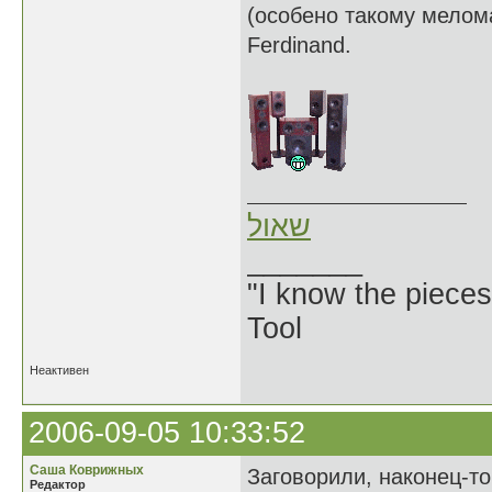
(особено такому мелома
Ferdinand.
שאול
_______
"I know the pieces
Tool
Неактивен
2006-09-05 10:33:52
Саша Коврижных
Заговорили, наконец-т
Редактор