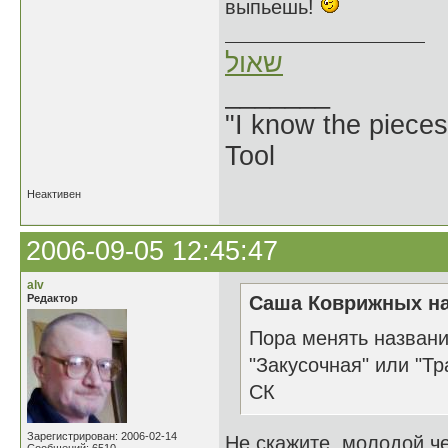
выпьешь!
שאול
_______
"I know the pieces
Tool
Неактивен
2006-09-05 12:45:47
alv
Редактор
Саша Коврижных на
Пора менять названи
"Закусочная" или "Тр
СК
Зарегистрирован: 2006-02-14
Не скажите, молодой ч