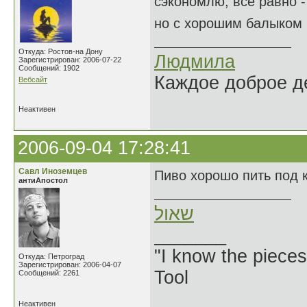
сэкономлю, всё равно - 
но с хорошим балыком 
Откуда: Ростов-на Дону
Людмила
Зарегистрирован: 2006-07-22
Сообщений: 1902
Каждое доброе де
Вебсайт
Неактивен
2006-09-04 17:28:41
Савл Иноземцев
Пиво хорошо пить под к
антиАпостол
שאול
_______
"I know the pieces
Откуда: Петроград
Зарегистрирован: 2006-04-07
Tool
Сообщений: 2261
Неактивен