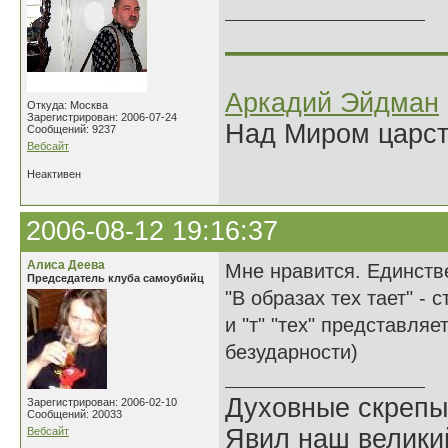
______________
Аркадий Эйдман
Откуда: Москва
Зарегистрирован: 2006-07-24
Над Миром царс
Сообщений: 9237
Вебсайт
Неактивен
2006-08-12 19:16:37
Алиса Деева
Мне нравится. Единств
Председатель клуба самоубийц
"В образах тех тает" - 
и "т" "тех" представля
безударности)
Духовные скрепы
Зарегистрирован: 2006-02-10
Сообщений: 20033
Явил наш велики
Вебсайт