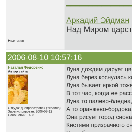
______________
Аркадий Эйдман
Над Миром царс
Неактивен
2006-08-10 10:57:16
Наталья Федоренко
Луна дождям дарует цв
Автор сайта
Луна берез коснулась к
Луна бывает яркой тож
В тот час, когда ее расс
Луна то палево-бледна
А то оранжево-бордова.
Откуда: Днепропетровск (Украина)
Зарегистрирован: 2006-07-12
Сообщений: 1498
Она рисует город снова
Кистями призрачного сн