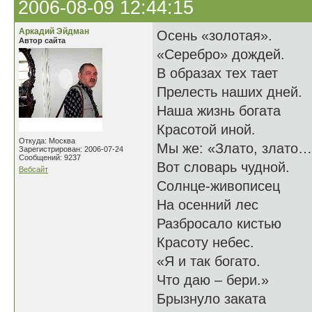
2006-08-09 12:44:15
Аркадий Эйдман
Осень «золотая».
Автор сайта
«Серебро» дождей.
В образах тех тает
Прелесть наших дней.
Наша жизнь богата
Красотой иной.
Откуда: Москва
Мы же: «Злато, злато
Зарегистрирован: 2006-07-24
Сообщений: 9237
Вот словарь чудной.
Вебсайт
Солнце-живописец
На осенний лес
Разбросало кистью
Красоту небес.
«Я и так богато.
Что даю – бери.»
Брызнуло заката