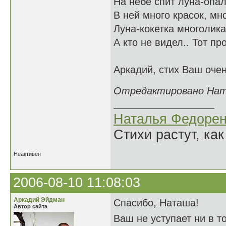
На небе спит луна-опал
В ней много красок, мно
Луна-кокетка многолика
А кто не видел.. Тот пр
Аркадий, стих Ваш очен
Отредактировано Ната
Наталья Федорен
Стихи растут, как
Неактивен
2006-08-10 11:08:03
Аркадий Эйдман
Спасибо, Наташа!
Автор сайта
Ваш не уступает ни в т