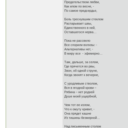
Предательством любви,
Как илом по весне, -
По самое предсердье,
Боль треснувшим стеклом
Распарывает швы,
Единственного в ней,
Оставшегося нерва…
Пока не рассвело
Все спорили волхвы: -
Альтернативы нет, -
В миру все - эфемерно…
Там, дальше, за селом,
Где прячется во рвы,
Звон, об одной струне,
Когда звонят к вечерне,
С уродливым стволом,
Вся в ягодной крови –
Рябина – нет родней
Душе моей ущербной,
Чем тот ее излом,
Что к омуту кривит, -
Она прядет кашне
Из тишины безмерной…
Над письменным столом