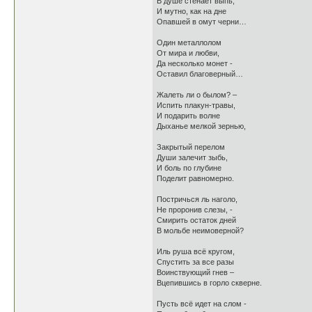
В душе стенает выпь,
И мутно, как на дне
Опавшей в омут черни…
Один металлолом
От мира и любви,
Да несколько монет -
Оставил благоверный…
Жалеть ли о былом? –
Испить плакун-травы,
И подарить волне
Дыханье мелкой зернью,
Закрытый перелом
Души залечит зыбь,
И боль по глубине
Поделит равномерно.
Постричься ль наголо,
Не проронив слезы, -
Смирить остаток дней
В мольбе неимоверной?
Иль руша всё кругом,
Спустить за все разы
Воинствующий гнев –
Вцепившись в горло скверне.
Пусть всё идет на слом -