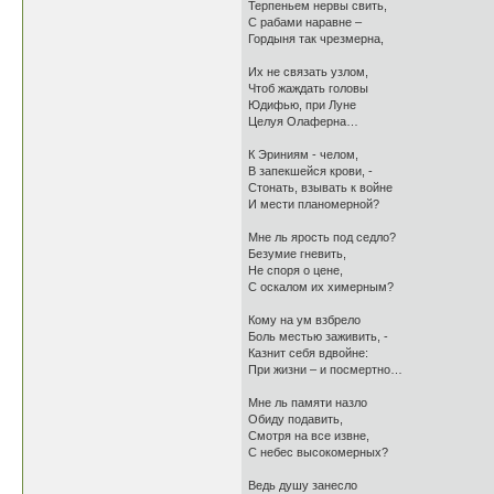
Терпеньем нервы свить,
С рабами наравне –
Гордыня так чрезмерна,
Их не связать узлом,
Чтоб жаждать головы
Юдифью, при Луне
Целуя Олаферна…
К Эриниям - челом,
В запекшейся крови, -
Стонать, взывать к войне
И мести планомерной?
Мне ль ярость под седло?
Безумие гневить,
Не споря о цене,
С оскалом их химерным?
Кому на ум взбрело
Боль местью заживить, -
Казнит себя вдвойне:
При жизни – и посмертно…
Мне ль памяти назло
Обиду подавить,
Смотря на все извне,
С небес высокомерных?
Ведь душу занесло