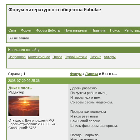
Форум литературного общества Fabulae
Сайт
Форум
Форум Дебюта
Пользователи
Правила
Поиск
Регистра
Вы не зашли.
Навигация по сайту
Избранное
--
Коллективное
--
Проза
--
Публицистика
--
Поэзия
--
Авторы
Страниц:
1
Форум
»
Лирика
» В ы п ь...
2006-07-29 02:25:36
Дикая плоть
Дороги развезло,
Редактор
По лужам рябь и сыпь,
И город глух и нем,
Со всем своим модерном.
Продрог как волнолом
И тихо рвет низы
Откуда: г. Долгопрудный МО
Свинцовой пелене
Зарегистрирован: 2006-03-24
Шпиль-флюгером фанерным.
Сообщений: 5753
Погода – барахло.
Неделю моросит.