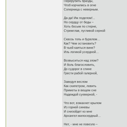
Перерубить бразды,
Чтоб корчились в огне
Соперница с неверным.
Да-да! Им поделом!...
Но сердцу от беды –
Хоть босым по стерне,
Стремглав, пугливой серной
Сквозь топь и бурелом…
Как? Чем остановить?
В чьей каяться вине?
Иль логикой усердной…
Возвыситься над злом?
И боль благословить,
До судорог в спине
Грести рабой галерной,
Заведуя веслом
Как скипетром, ловить
Приметы в вещем сне
Надеждой суеверной, -
Что вот, взмахнет крылом
Из горней синевы
И снизойдет ко мне
Архангел милосердный…
Нет, - мне не повезло –