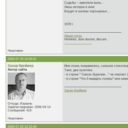
Судьбы – замолкла выпь...
Лишь ветерок в окне
Блудит в шелках портьерных…
1978 г.
Дикая плоть
Homines, dum docent, discunt .
________________
Неактивен
2006-07-29 10:09:02
Захар Креймер
Мне очень понравилось, сильное стихотво
Автор сайта
Таня, два пунктика:
- в строке " Сквозь бурелом…" не хватает 
- в строке "Что б жаждать головы" мне каже
Захар Креймер
Откуда: Израиль
Зарегистрирован: 2006-04-14
Сообщений: 419
Неактивен
2006-07-29 10:15:48