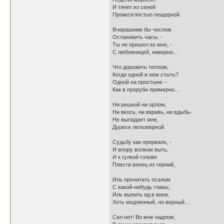
И тянет из сеней
Промозглостью пещерной.
Вчерашним бы числом
Остановить часы, -
Ты не пришел ко мне, -
С любовницей, наверно…
Что дорожить теплом,
Когда одной в нем стыть?
Одной на простыне –
Как в проруби примерно…
Ни решкой ни орлом,
Ни вкось, ни вкривь, ни вдыбь-
Не выпадает мне,
Дурехе легковерной.
Судьбу как прорвало, -
И впору волком выть,
И к гулкой голове
Плести венец из терний,
Иль прочитать псалом
С какой-нибудь главы,
Иль выпить яд в вине,
Хоть медленный, но верный…
Сил нет! Во мне надлом,