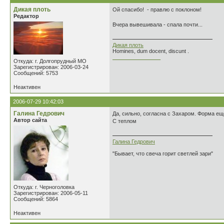
Дикая плоть
Ой спасибо! - правлю с поклоном!
Редактор
Вчера вывешивала - спала почти...
Дикая плоть
Homines, dum docent, discunt .
________________
Откуда: г. Долгопрудный МО
Зарегистрирован: 2006-03-24
Сообщений: 5753
Неактивен
2006-07-29 10:42:03
Галина Гедрович
Да, сильно, согласна с Захаром. Форма ещ
Автор сайта
С теплом
Галина Гедрович
"Бывает, что свеча горит светлей зари"
Откуда: г. Черноголовка
Зарегистрирован: 2006-05-11
Сообщений: 5864
Неактивен