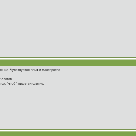
рение. Чувствуется опыт и мастерство.
2 слогов
тся, "чтоб " пишется слитно.