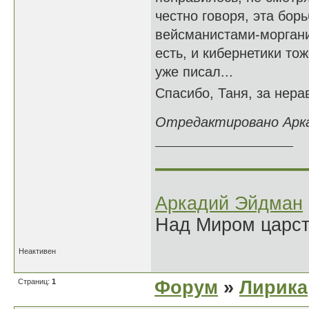
честно говоря, эта бо
вейсманистами-морганис
есть, и кибернетики то
уже писал...
Спасибо, Таня, за нер
Отредактировано Аркад
______________
Аркадий Эйдман
Над Миром царс
Неактивен
Страниц:
1
Форум
»
Лирика