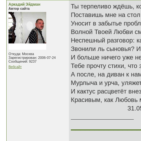
Аркадий Эйдман
Ты терпеливо ждёшь, ко
Автор сайта
Поставишь мне на стол
Уносит в забытье проб
Волной Твоей Любви см
Неспешный разговор: к
Звонили ль сыновья? И
Откуда: Москва
И больше ничего уже не
Зарегистрирован: 2006-07-24
Сообщений: 9237
Тебе прочту стихи, что 
Вебсайт
А после, на диван к на
Мурлыча и урча, уляже
И кактус расцветёт вне
Красивым, как Любовь м
31.05.
______________