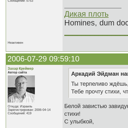
Сообщений: 5753
Дикая плоть
Homines, dum doce
______________
Неактивен
2006-07-29 09:59:10
Захар Креймер
Автор сайта
Аркадий Эйдман нап
Ты терпеливо ждёшь, 
Тебе прочту стихи, ч
Белой завистью завидую
Откуда: Израиль
Зарегистрирован: 2006-04-14
стихи!
Сообщений: 419
С улыбкой,