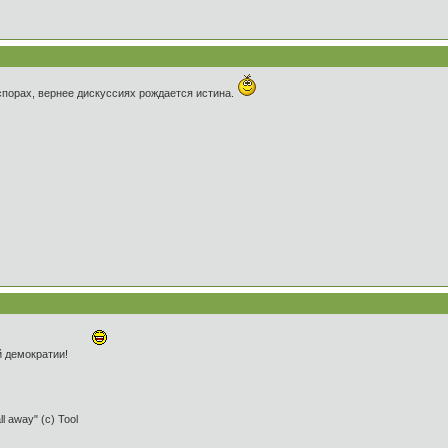
спорах, вернее дискуссиях рождается истина.
й демократии!
ll away" (c) Tool