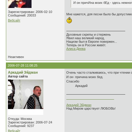
И он причИна моих бЕд - здесь немног
Зарегистрирован: 2006-02-10
Мне кажется, для песни было бы допустимо
Сообщений: 20033
Вебсайт
Духовные скрепы и стержень
Явил наш великий народ,
Нацизм был в Европе повержен...
Теперь он в России живёт.
Алиса Деева
Неактивен
2006-07-28 11:08:25
Аркадий Эйдман
Очень часто сталкиваюсь, что при чтении 
Автор сайта
И он- причина моих бед.
Спасибо
Аркадий
___________________________
Аркадий Эйдман
Над Миром царствует ЛЮБОВЬ!
Откуда: Москва
Зарегистрирован: 2006-07-24
Сообщений: 9237
Вебсайт