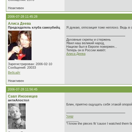
Неактивен
2006-07-28 11:45:28
Алиса Деева
Председатель клуба самоубийц
Я думаю, оппозиция тоже неплохо. Ведь в 
Духовные скрепы и стержень
Явил наш великий народ,
Нацизм был в Европе повержен...
Теперь он в России живёт.
Алиса Деева
Зарегистрирован: 2006-02-10
Сообщений: 20033
Вебсайт
Неактивен
2006-07-28 11:56:45
Савл Иноземцев
антиАпостол
Блин, приятно ощущать себя этакой опоро
שאול
_______
"I know the pieces fit 'cause I watched them fa