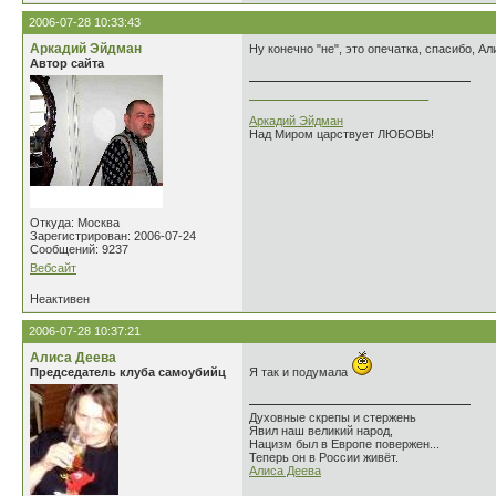
2006-07-28 10:33:43
Аркадий Эйдман
Ну конечно "не", это опечатка, спасибо, Ал
Автор сайта
___________________________
Аркадий Эйдман
Над Миром царствует ЛЮБОВЬ!
Откуда: Москва
Зарегистрирован: 2006-07-24
Сообщений: 9237
Вебсайт
Неактивен
2006-07-28 10:37:21
Алиса Деева
Председатель клуба самоубийц
Я так и подумала
Духовные скрепы и стержень
Явил наш великий народ,
Нацизм был в Европе повержен...
Теперь он в России живёт.
Алиса Деева