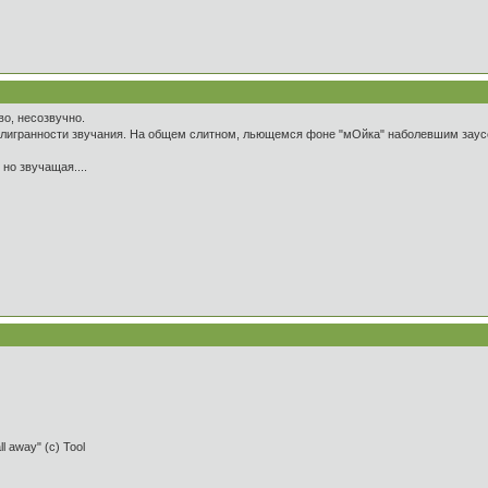
во, несозвучно.
филигранности звучания. На общем слитном, льющемся фоне "мОйка" наболевшим зау
 но звучащая....
ll away" (c) Tool