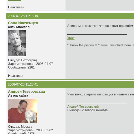
Неактивен
2006-07-28 11:16:19
Савл Иноземцев
Алиса, мне кажется, что не стоит при всё
антиАпостол
שאול
_______
"I know the pieces fit 'cause I watched them fa
Откуда: Петроград
Зарегистрирован: 2006-04-07
Сообщений: 2261
Неактивен
2006-07-28 11:23:41
Андрей Теверовский
Чуйствую, созрела оппозиция в нашем стан
Автор сайта
Андрей Теверовский
Никогда не говори никогда
Откуда: Москва
Зарегистрирован: 2006-03-02
Сообщений: 2378