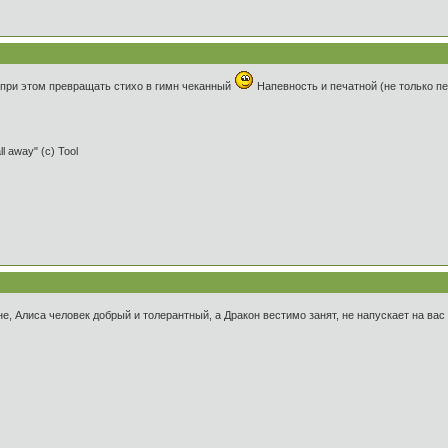
м при этом превращать стихо в гимн чеканный
Напевность и печатной (не только п
ll away" (c) Tool
е, Алиса человек добрый и толерантный, а Дракон вестимо занят, не напускает на вас 