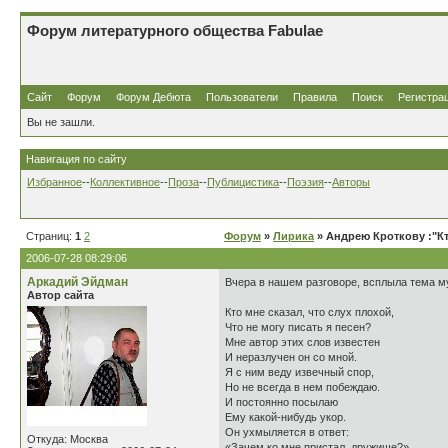
Форум литературного общества Fabulae
Сайт
Форум
Форум Дебюта
Пользователи
Правила
Поиск
Регистра
Вы не зашли.
Навигация по сайту
Избранное
--
Коллективное
--
Проза
--
Публицистика
--
Поэзия
--
Авторы
Страниц:
1
2
Форум
»
Лирика
» Андрею Кроткову :"Кт
2006-07-28 08:29:06
Аркадий Эйдман
Вчера в нашем разговоре, всплыла тема м
Автор сайта
Кто мне сказал, что слух плохой,
Что не могу писать я песен?
Мне автор этих слов известен
И неразлучен он со мной.
Я с ним веду извечный спор,
Но не всегда в нем побеждаю.
И постоянно посылаю
Ему какой-нибудь укор.
Он ухмыляется в ответ:
Откуда: Москва
«Зачем ко мне пристал, дружище?»