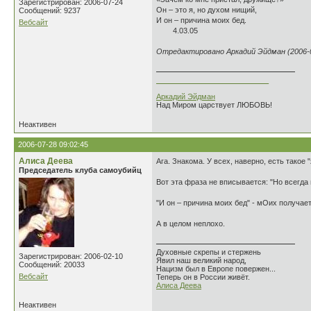
Зарегистрирован: 2006-07-24
Он – это я, но духом нищий,
Сообщений: 9237
И он – причина моих бед.
Вебсайт
4.03.05
Отредактировано Аркадий Эйдман (2006-0
___________________________
Аркадий Эйдман
Над Миром царствует ЛЮБОВЬ!
Неактивен
2006-07-28 09:02:45
Алиса Деева
Ага. Знакома. У всех, наверно, есть такое "
Председатель клуба самоубийц
Вот эта фраза не вписывается: "Но всегда
"И он – причина моих бед" - мОих получае
А в целом неплохо.
Духовные скрепы и стержень
Зарегистрирован: 2006-02-10
Явил наш великий народ,
Сообщений: 20033
Нацизм был в Европе повержен...
Вебсайт
Теперь он в России живёт.
Алиса Деева
Неактивен