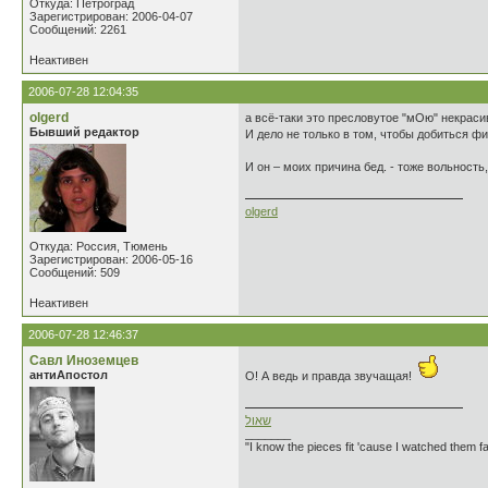
Откуда: Петроград
Зарегистрирован: 2006-04-07
Сообщений: 2261
Неактивен
2006-07-28 12:04:35
olgerd
а всё-таки это пресловутое "мОю" некраси
Бывший редактор
И дело не только в том, чтобы добиться 
И он – моих причина бед. - тоже вольность,
olgerd
Откуда: Россия, Тюмень
Зарегистрирован: 2006-05-16
Сообщений: 509
Неактивен
2006-07-28 12:46:37
Савл Иноземцев
антиАпостол
О! А ведь и правда звучащая!
שאול
_______
"I know the pieces fit 'cause I watched them fa