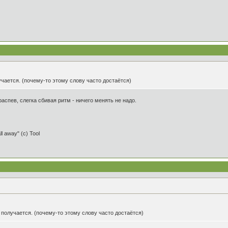
учается. (почему-то этому слову часто достаётся)
аспев, слегка сбивая ритм - ничего менять не надо.
ll away" (c) Tool
 получается. (почему-то этому слову часто достаётся)