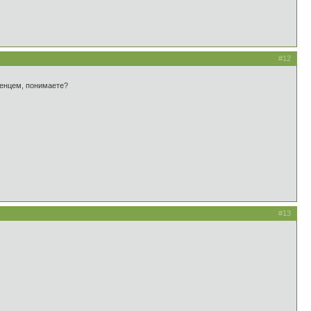
#12
сенцем, понимаете?
#13