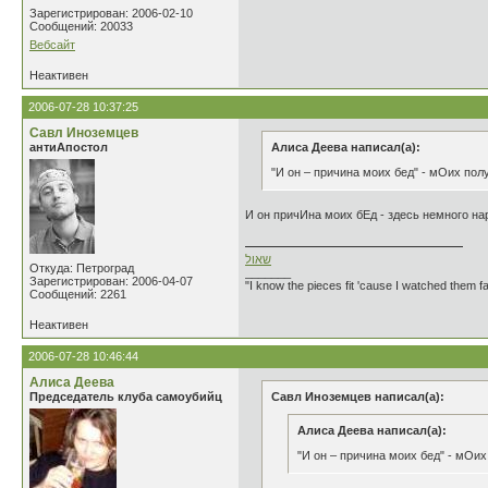
Зарегистрирован: 2006-02-10
Сообщений: 20033
Вебсайт
Неактивен
2006-07-28 10:37:25
Савл Иноземцев
антиАпостол
Алиса Деева написал(а):
"И он – причина моих бед" - мОих пол
И он причИна моих бЕд - здесь немного нар
שאול
Откуда: Петроград
_______
Зарегистрирован: 2006-04-07
"I know the pieces fit 'cause I watched them fa
Сообщений: 2261
Неактивен
2006-07-28 10:46:44
Алиса Деева
Председатель клуба самоубийц
Савл Иноземцев написал(а):
Алиса Деева написал(а):
"И он – причина моих бед" - мОих