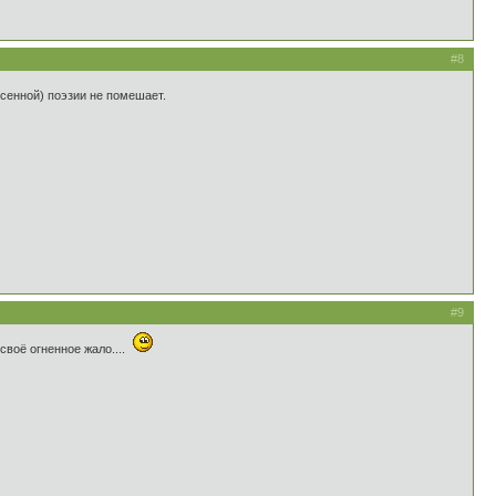
#8
есенной) поэзии не помешает.
#9
своё огненное жало....