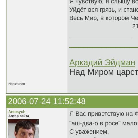
Я чувствую, я слышу в
Уйдёт вся грязь, и ста
Весь Мир, в котором Че
21.07.
______________
Аркадий Эйдман
Над Миром царс
Неактивен
2006-07-24 11:52:48
Antosych
Я Вас приветствую на 
Автор сайта
"аш-два-о в росе" мало 
С уважением,