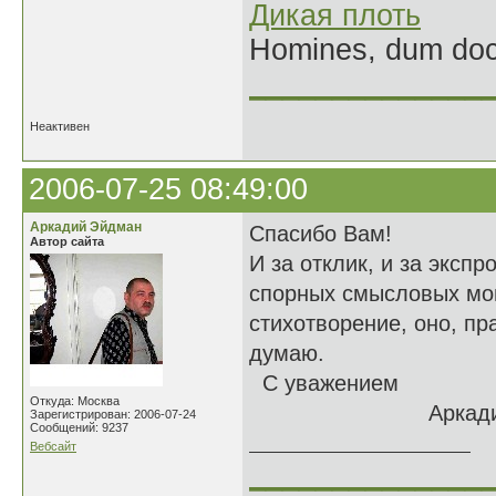
Дикая плоть
Homines, dum doce
______________
Неактивен
2006-07-25 08:49:00
Аркадий Эйдман
Спасибо Вам!
Автор сайта
И за отклик, и за эксп
спорных смысловых мом
стихотворение, оно, пр
думаю.
С уважением
Откуда: Москва
Аркади
Зарегистрирован: 2006-07-24
Сообщений: 9237
Вебсайт
______________