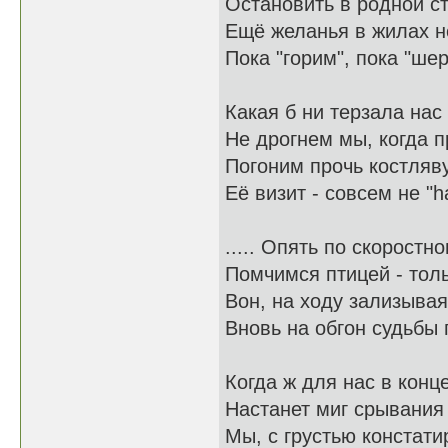
Остановить в родной ст
Ещё желанья в жилах н
Пока "горим", пока "ше
Какая б ни терзала нас
Не дрогнем мы, когда п
Погоним прочь костляву
Её визит - совсем не "ha
..... Опять по скоростн
Помчимся птицей - толь
Вон, на ходу зализывая
Вновь на обгон судьбы
Когда ж для нас в конц
Настанет миг срывания
Мы, с грустью констатир