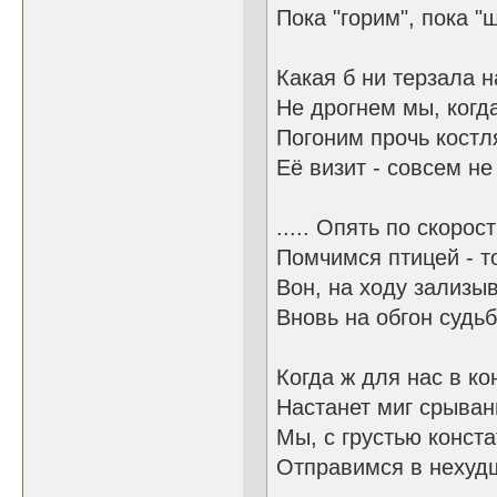
Пока "горим", пока 
Какая б ни терзала н
Не дрогнем мы, когда
Погоним прочь костл
Её визит - совсем не 
..... Опять по скоро
Помчимся птицей - т
Вон, на ходу зализы
Вновь на обгон судь
Когда ж для нас в ко
Настанет миг срыван
Мы, с грустью конста
Отправимся в нехудш