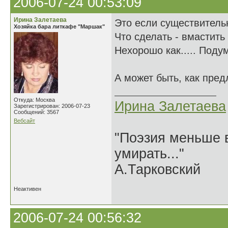
2006-07-24 00:53:09
Ирина Залетаева
Это если существительн
Хозяйка бара литкафе "Маршак"
Что сделать - вмастить 
Нехорошо как..... Поду
А может быть, как пред
Откуда: Москва
Ирина Залетаева
Зарегистрирован: 2006-07-23
Сообщений: 3567
Вебсайт
"Поэзия меньше в
умирать..."
А.Тарковский
Неактивен
2006-07-24 00:56:32