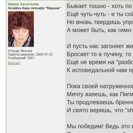
Ирина Залетаева
Бывает тошно - хоть по
Хозяйка бара литкафе "Маршак"
Ещё чуть-чуть - и ты с
Но вновь твердишь упря
А может быть, как гимн: 
И пусть нас загоняет ж
Откуда: Москва
Бросает то в пучину, то 
Зарегистрирован: 2006-07-23
Сообщений: 3567
Ещё не время на "разб
Вебсайт
К исповедальной нам п
Пока своей натруженн
Мечту ваяешь, как Пиг
Ты продлеваешь бренн
И свято веришь, что "sh
Мы победим! Ведь это 