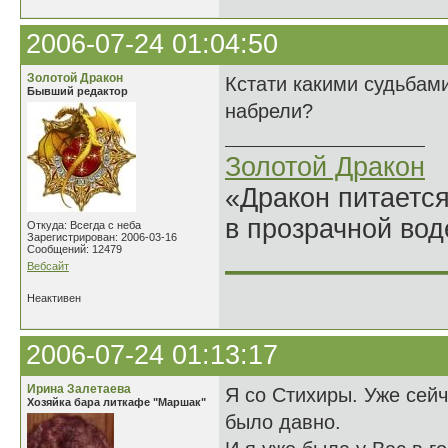
2006-07-24 01:04:50
Золотой Дракон
Кстати какими судьбами
Бывший редактор
набрели?
Золотой Дракон
«Дракон питается
в прозрачной во
Откуда: Всегда с неба
Зарегистрирован: 2006-03-16
Сообщений: 12479
______________
Вебсайт
Неактивен
2006-07-24 01:13:17
Ирина Залетаева
Я со Стихиры. Уже сейч
Хозяйка бара литкафе "Маршак"
было давно.