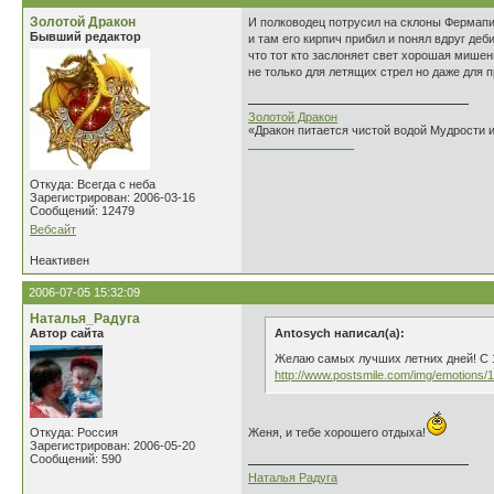
Золотой Дракон
И полководец потрусил на склоны Фермап
Бывший редактор
и там его кирпич прибил и понял вдруг деб
что тот кто заслоняет свет хорошая мишен
не только для летящих стрел но даже для 
Золотой Дракон
«Дракон питается чистой водой Мудрости 
________________
Откуда: Всегда с неба
Зарегистрирован: 2006-03-16
Сообщений: 12479
Вебсайт
Неактивен
2006-07-05 15:32:09
Наталья_Радуга
Автор сайта
Antosych написал(а):
Желаю самых лучших летних дней! С 12
http://www.postsmile.com/img/emotions/1
Откуда: Россия
Женя, и тебе хорошего отдыха!
Зарегистрирован: 2006-05-20
Сообщений: 590
Наталья Радуга