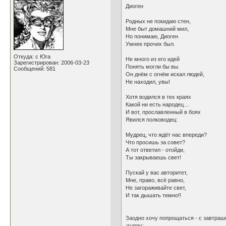
Диоген
Родных не покидаю стен,
Мне быт домашний мил,
Но понимаю, Диоген
Умнее прочих был.
Откуда: с Юга
Не много из его идей
Зарегистрирован: 2006-03-23
Понять могли бы вы.
Сообщений: 581
Он днём с огнём искал людей,
Не находил, увы!
Хотя водился в тех краях
Какой ни есть народец…
И вот, прославленный в боях
Явился полководец:
Мудрец, что ждёт нас впереди?
Что просишь за совет?
А тот ответил - отойди,
Ты закрываешь свет!
Пускай у вас авторитет,
Мне, право, всё равно,
Не загораживайте свет,
И так дышать темно!!
Заодно хочу попрощаться - с завтраш
:sunny: