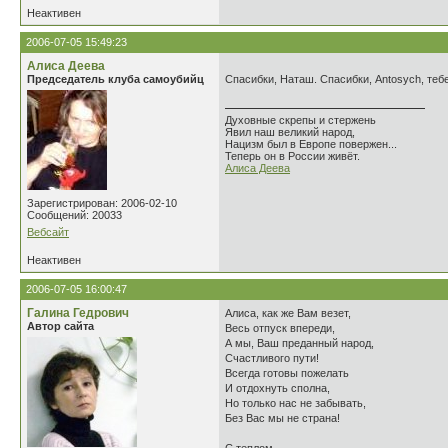
Неактивен
2006-07-05 15:49:23
Алиса Деева
Председатель клуба самоубийц
Спасибки, Наташ. Спасибки, Antosych, те
Духовные скрепы и стержень
Явил наш великий народ,
Нацизм был в Европе повержен...
Теперь он в России живёт.
Алиса Деева
Зарегистрирован: 2006-02-10
Сообщений: 20033
Вебсайт
Неактивен
2006-07-05 16:00:47
Галина Гедрович
Алиса, как же Вам везет,
Автор сайта
Весь отпуск впереди,
А мы, Ваш преданный народ,
Счастливого пути!
Всегда готовы пожелать
И отдохнуть сполна,
Но только нас не забывать,
Без Вас мы не страна!