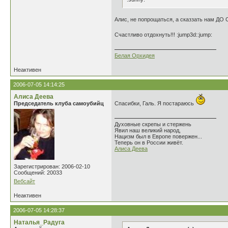
Алис, не попрощаться, а сказзать нам ДО
Счастливо отдохнуть!!! :jump3d::jump:
Белая Орхидея
Неактивен
2006-07-05 14:14:25
Алиса Деева
Председатель клуба самоубийц
Спасибки, Галь. Я постараюсь
Духовные скрепы и стержень
Явил наш великий народ,
Нацизм был в Европе повержен...
Теперь он в России живёт.
Алиса Деева
Зарегистрирован: 2006-02-10
Сообщений: 20033
Вебсайт
Неактивен
2006-07-05 14:28:37
Наталья_Радуга