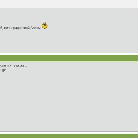
й, жизнерадостной Алисы.
ла и я туда же...