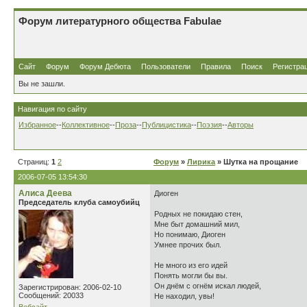
Форум литературного общества Fabulae
Сайт
Форум
Форум Дебюта
Пользователи
Правила
Поиск
Регистра
Вы не зашли.
Навигация по сайту
Избранное
--
Коллективное
--
Проза
--
Публицистика
--
Поэзия
--
Авторы
Страниц:
1
2
Форум
»
Лирика
» Шутка на прощание
2006-07-05 13:54:30
Алиса Деева
Диоген
Председатель клуба самоубийц
Родных не покидаю стен,
Мне быт домашний мил,
Но понимаю, Диоген
Умнее прочих был.
Не много из его идей
Понять могли бы вы.
Он днём с огнём искал людей,
Зарегистрирован: 2006-02-10
Сообщений: 20033
Не находил, увы!