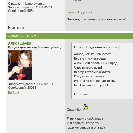
С теплом.
Откуда: г. Черноголовка
Зарегистрирован: 2006-05-11
Сообщений: 5864
Галина Гедрович
"Бывает, что свеча горит светлей зари"
Неактивен
2006-07-05 16:09:27
Алиса Деева
Председатель клуба самоубийц
Галина Гедрович написал(а):
Алиса, как же Вам везет,
Весь отпуск впереди,
А мы, Ваш преданный народ,
Счастливого пути!
Всегда готовы пожелать
И отдохнуть сполна,
Но только нас не забывать,
Зарегистрирован: 2006-02-10
Без Вас мы не страна!
Сообщений: 20033
Вебсайт
С теплом.
Спасибки
Я не надолго собралась
И я вернусь когда-то,
Куда же денусь я от вас?