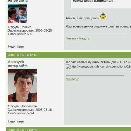
Автор сайта
Алиса Деева написал(а):
Алиса, я не прощаюсь.
Жду возвращения отдохнувшей, загоревше
Откуда: Россия
Зарегистрирован: 2006-05-20
Сообщений: 590
Наталья Радуга
Неактивен
2006-07-05 14:32:40
Antosych
Желаю самых лучших летних дней! С 12 чис
Автор сайта
Antosych
Откуда: Ярославль
Зарегистрирован: 2006-03-16
Сообщений: 5994
Неактивен
2006-07-05 14:59:59