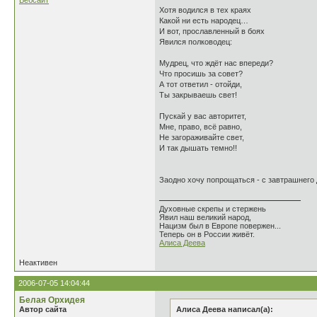
Вебсайт
Хотя водился в тех краях
Какой ни есть народец…
И вот, прославленный в боях
Явился полководец:
Мудрец, что ждёт нас впереди?
Что просишь за совет?
А тот ответил - отойди,
Ты закрываешь свет!
Пускай у вас авторитет,
Мне, право, всё равно,
Не загораживайте свет,
И так дышать темно!!
Заодно хочу попрощаться - с завтрашнего 
Духовные скрепы и стержень
Явил наш великий народ,
Нацизм был в Европе повержен...
Теперь он в России живёт.
Алиса Деева
Неактивен
2006-07-05 14:04:44
Белая Орхидея
Автор сайта
Алиса Деева написал(а):