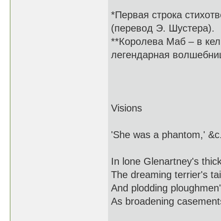
*Первая строка стихот
(перевод Э. Шустера).
**Королева Маб – в ке
легендарная волшебниц
Visions
'She was a phantom,' &c
In lone Glenartney's thick
The dreaming terrier's ta
And plodding ploughmen's
As broadening casements