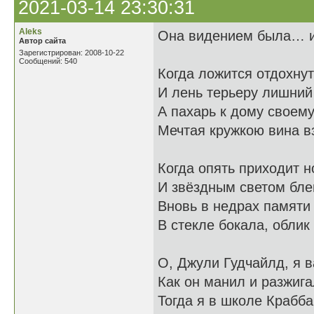
2021-03-14 23:30:31
Aleks
Она видением была… и 
Автор сайта
Зарегистрирован: 2008-10-22
Сообщений: 540
Когда ложится отдохнут
И лень терьеру лишний
А пахарь к дому своему
Мечтая кружкою вина вз
Когда опять приходит н
И звёздным светом бле
Вновь в недрах памяти 
В стекле бокала, облик
О, Джули Гудчайлд, я 
Как он манил и разжиг
Тогда я в школе Крабб