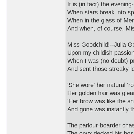
It is (in fact) the evenin
When stars break into sp
When in the glass of Mem
And when, of course, Mis
Miss Goodchild!--Julia G
Upon my childish passion 
When I was (no doubt) pro
And sent those streaky lo
'She wore' her natural 'ro
Her golden hair was glea
'Her brow was like the sn
And gone was instantly t
The parlour-boarder chas
The onyx decked his boso