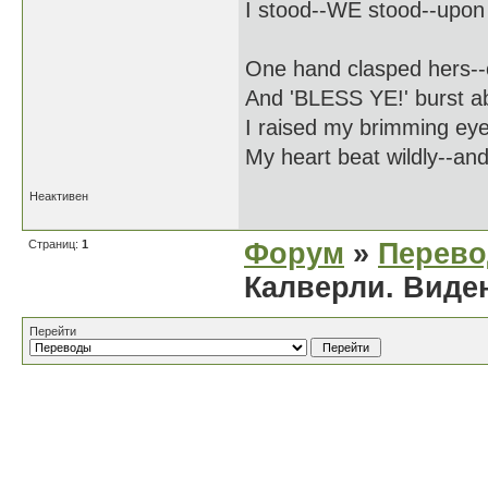
I stood--WE stood--upon 
One hand clasped hers--
And 'BLESS YE!' burst ab
I raised my brimming eye
My heart beat wildly--and
Неактивен
Страниц:
1
Форум
»
Перев
Калверли. Виде
Перейти