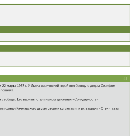
#1
 22 марта 1967 г. У Льяка лирический герой вел беседу с дедом Сизифом,
 повалят.
а свободы. Его вариант стал гимном движения «Солидарность».
нили финал Качмарского двумя своими куплетами, и их вариант «Стен» стал