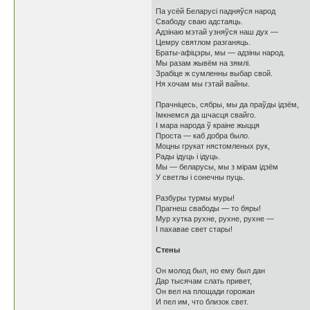
Па усёй Беларусі падняўся народ
Свабоду сваю адстаяць.
Адзiнаю мэтай узняўся наш дух —
Цемру святлом разганяць.
Браты-афіцэры, мы — адзіны народ.
Мы разам жывём на зямлі.
Зрабіце ж сумленны выбар свой.
Ня хочам мы гэтай вайны.
Прачніцесь, сябры, мы да праўды ідзём,
Імкнемся да шчасця свайго.
І мара народа ў краіне жыцця
Проста — каб добра было.
Моцны грукат нястомленых рук,
Рады ідуць і ідуць.
Мы — беларусы, мы з мірам ідзём
У светлы і сонечны пуць.
Разбуры турмы муры!
Прагнеш свабоды — то бяры!
Мур хутка рухне, рухне, рухне —
І пахавае свет стары!
Стены
Он молод был, но ему был дан
Дар тысячам слать привет,
Он вел на площади горожан
И пел им, что близок свет.