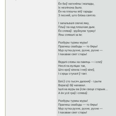
Ён быў натхнёны і малады,
Іх незлічона было.
Ён на плошчы вёў гарады
З песняй, што блізка святло.
І запальвалі свечкі яму,
Плыў па-над плошчаю дым.
Ён спяваў: зруйнуем турму!
Яны спявалі за ім:
Разбуры турмы муры!
Прагнеш свабоды — то бяры!
Мур хутка рухне, рухне, рухне —
І пахавае свет стары!
Ведалі словы на памяць — і спеў
Неслі па вуліцах так,
Што кроў кіпела і гнеў кіпеў,
І сэрцы стукалі ў такт.
Білі ў сто тысяч далоняў - і рытм
Ворагаў біў напавал.
Ішлі на муры ва ўсім свеце старым…
А ён усё граў і спяваў.
Разбуры турмы муры!
Прагнеш свабоды — то бяры!
Мур хутка рухне, рухне, рухне —
І пахавае свет стары!