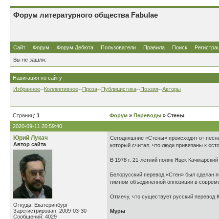
Форум литературного общества Fabulae
Сайт
Форум
Форум Дебюта
Пользователи
Правила
Поиск
Регистра
Вы не зашли.
Навигация по сайту
Избранное
--
Коллективное
--
Проза
--
Публицистика
--
Поэзия
--
Авторы
Страниц:
1
Форум
»
Переводы
» Стены
2020-09-11 20:59:40
Юрий Лукач
Сегодняшние «Стены» происходят от песни 
Автор сайта
который считал, что люди привязаны к «сто
В 1978 г. 21-летний поляк Яцек Качмарски
Белорусский перевод «Стен» был сделан по
гимном объединенной оппозиции в совреме
Отмечу, что существует русский перевод К
Откуда: Екатеринбург
Зарегистрирован: 2009-03-30
Муры
Сообщений: 4029