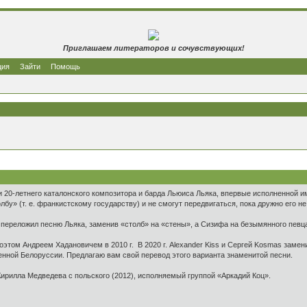
Приглашаем литераторов и сочувствующих!
ция
Зайти
Помощь
20-летнего каталонского композитора и барда Льюиса Льяка, впервые исполненной им
лбу» (т. е. франкистскому государству) и не смогут передвигаться, пока дружно его не
й переложил песню Льяка, заменив «столб» на «стены», а Сизифа на безымянного певц
этом Андреем Хадановичем в 2010 г. В 2020 г. Alexander Kiss и Сергей Kosmas заме
нной Белоруссии. Предлагаю вам свой перевод этого варианта знаменитой песни.
ирилла Медведева с польского (2012), исполняемый группой «Аркадий Коц».