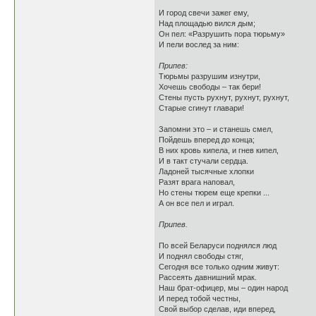
И город свечи зажег ему,
Над площадью вился дым;
Он пел: «Разрушить пора тюрьму»
И пели вослед за ним:
Припев:
Тюрьмы разрушим изнутри,
Хочешь свободы – так бери!
Стены пусть рухнут, рухнут, рухнут,
Старые сгинут главари!
Запомни это – и станешь смел,
Пойдешь вперед до конца;
В них кровь кипела, и гнев кипел,
И в такт стучали сердца.
Ладоней тысячные хлопки
Разят врага наповал,
Но стены тюрем еще крепки ...
А он все пел и играл.
Припев.
По всей Беларуси поднялся люд
И поднял свободы стяг,
Сегодня все только одним живут:
Рассеять давнишний мрак.
Наш брат-офицер, мы – один народ
И перед тобой честны,
Свой выбор сделав, иди вперед,