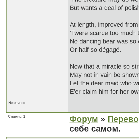
But wants a deal of polish
At length, improved from
'Twere scarce too much t
No dancing bear was so 
Or half so dégagé.
Now that a miracle so st
May not in vain be shown
Let the dear maid who w
E'er claim him for her ow
Неактивен
Страниц:
1
Форум
»
Перев
себе самом.