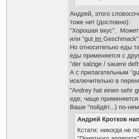
Андрей, этого словосоч
тоже нет (дословно):
"Хорошая вкус". Может
или "gut
im
Geschmack"
Но относительно еды та
еды применяется с дру
"der salzige / sauere de
А с прилагательным "gu
исключительно в перен
"Andrey hat einen sehr 
еде, чаще применяется г
Ваше "пойдёт...) по-неме
Андрей Кротков нап
Кстати: никогда не 
"Приятного аппетита"