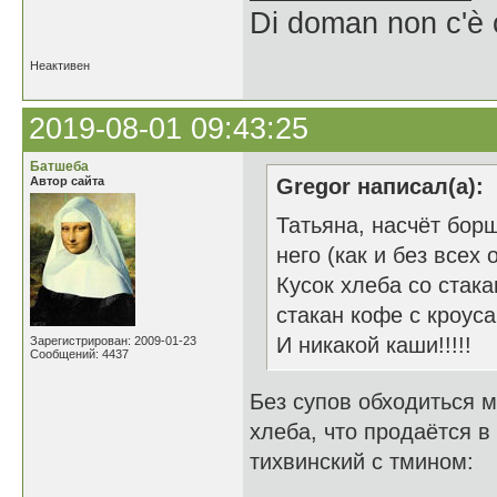
Di doman non c'è 
Неактивен
2019-08-01 09:43:25
Батшеба
Автор сайта
Gregor написал(а):
Татьяна, насчёт бор
него (как и без всех 
Кусок хлеба со стака
стакан кофе с кроус
И никакой каши!!!!!
Зарегистрирован: 2009-01-23
Сообщений: 4437
Без супов обходиться м
хлеба, что продаётся в
тихвинский с тмином: