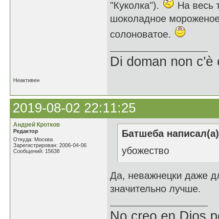
"Куколка").
На весь 
шоколадное мороженое
солоноватое.
Di doman non c'è 
Неактивен
2019-08-02 22:11:25
Андрей Кротков
Редактор
Батшеба написал(а)
Откуда: Москва
Зарегистрирован: 2006-04-06
убожество
Сообщений: 15638
Да, неважнецки даже д
значительно лучше.
No creo en Dios p