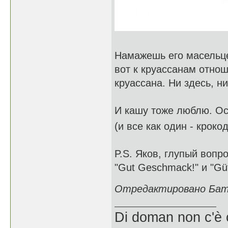
Намажешь его масельце
вот к круассанам отнош
круассана. Ни здесь, н
И кашу тоже люблю. Ос
(и все как один - кроко
P.S. Яков, глупый вопр
"Gut Geschmack!" и "Güt
Отредактировано Батш
Di doman non c'è 