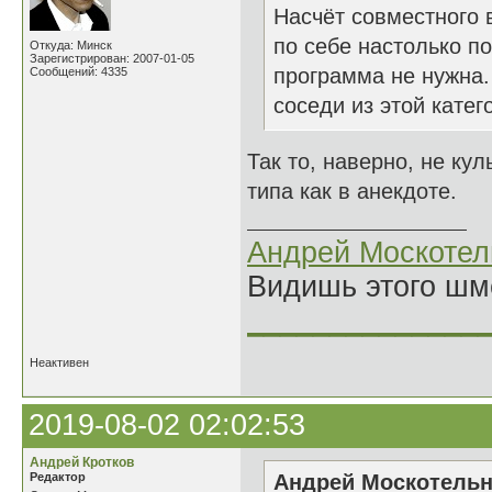
Насчёт совместного 
по себе настолько по
Откуда: Минск
Зарегистрирован: 2007-01-05
программа не нужна.
Сообщений: 4335
соседи из этой катего
Так то, наверно, не кул
типа как в анекдоте.
Андрей Москотел
Видишь этого шм
______________
Неактивен
2019-08-02 02:02:53
Андрей Кротков
Редактор
Андрей Москотельн