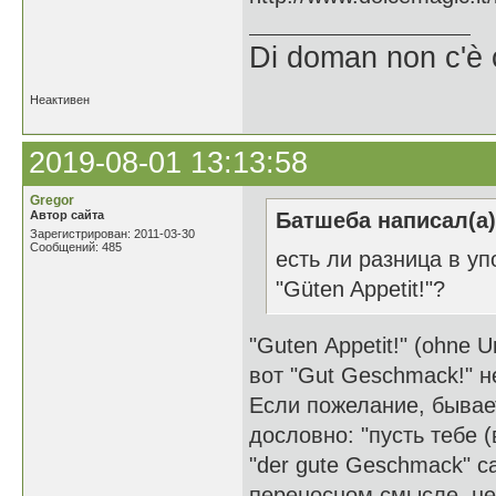
Di doman non c'è 
Неактивен
2019-08-01 13:13:58
Gregor
Автор сайта
Батшеба написал(а)
Зарегистрирован: 2011-03-30
Сообщений: 485
есть ли разница в у
"Güten Appetit!"?
"Guten Аppetit!" (ohne 
вот "Gut Geschmack!" н
Если пожелание, бывает 
дословно: "пусть тебе (
"der gute Geschmack" с
переносном смысле, не 