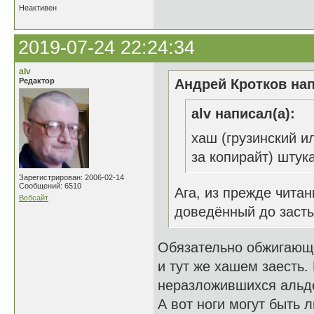
Неактивен
2019-07-24 22:24:34
alv
Редактор
Андрей Кротков нап
alv написал(а):
хаш (грузинский и
за копирайт) штук
Зарегистрирован: 2006-02-14
Сообщений: 6510
Ага, из прежде читан
Вебсайт
доведённый до заст
Обязательно обжигающе
и тут же хашем заесть.
неразложившихся альд
А вот ноги могут быть 