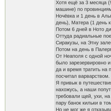
Хотя ещё за 3 месяца (
машине) по провинциям 
Ночёвка и 1 день в Альп
день), Матера (1 день 
Потом 6 дней в Ното д
Оттуда радиальные пое
Сиракузы, на Этну зале
Потом на день в Палер
От Неаполя с одной но
было зарезервировно и 
да и время тратить на 
посчитал варварством.
Я привык в путешествия
нахожусь, а наши попут
требовали щей, ухи, на
пару банок кильки в то
Но не мог же я отказыв