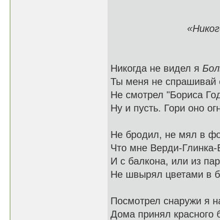
«Никогда я не 
Никогда не видел я
Бол
Ты меня не спрашивай 
Не смотрел "Бориса Го
Ну и пусть. Гори оно ог
Не бродил, не мял в фо
Что мне Верди-Глинка-
И с балкона, или из па
Не швырял цветами в 
Посмотрел снаружи я 
Дома принял красного 