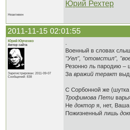
Юрий Рехтер
Неактивен
2011-11-15 02:01:55
Юрий Юрченко
.
Автор сайта
Военный в словах слы
"Уел", "отомстил", "во
Резонно ль пародию – 
За
вражий теракт
выда
Зарегистрирован: 2011-09-07
Сообщений: 838
С Сорбонной же (шутка 
Трофимова Пети
варья
Не
доктор
я, нет, Ваша
Пожизненный лишь
до