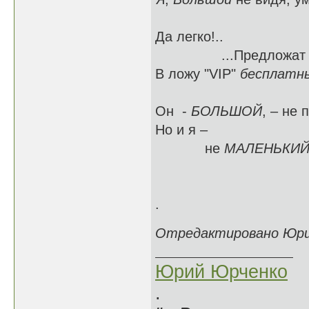
Да легко!..
...Предложат раз
В ложу "VIP"
бесплатн
Он -
БОЛЬШОЙ
, – не 
Но и я –
не
МАЛЕНЬКИ
.
Отредактировано Юрий 
Юрий Юрченко
.