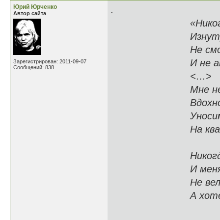
Юрий Юрченко
.
Автор сайта
«Никогда не ви
Изнутри. С бал
Не смотрел "Бо
И не аплодиро
Зарегистрирован: 2011-09-07
Сообщений: 838
<…>
Мне неведом в
Вдохновеньем,
Уносимый вол
На квадриге, в
Никогда не пла
И меня Жизели
Не вела к нев
А хотелос
Как же мн