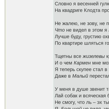
Словно я весенней гул
На квадриге Клодта п
Не жалею, не зову, не 
Что
не видел в этом я
Лучше буду, грустию ох
По квартире шляться 
Тщетны все
жизелевы
к
И о чем
Кармен
мне мож
Я теперь скупее стал в
Даже в
Малый
перестал
У меня в душе звенит т
Лай собак и всяческая 
Не смогу, что ль – эх т
Я,
Большой
не видя, у