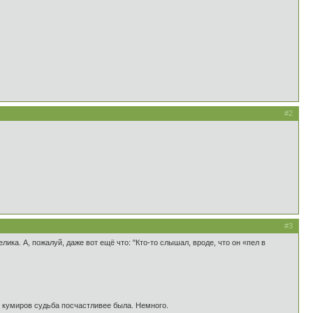
#2
#3
ика. А, пожалуй, даже вот ещё что: "Кто-то слышал, вроде, что он «пел в
их кумиров судьба посчастливее была. Немного.