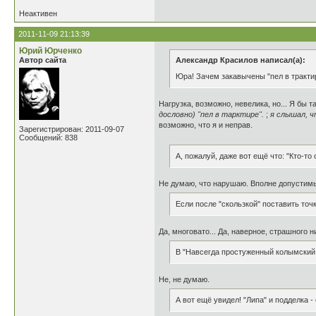
Неактивен
2011-11-09 21:13:39
Юрий Юрченко
Автор сайта
Александр Красилов написал(а):
Юра! Зачем закавычены "пел в трактир
Нагрузка, возможно, невелика, но... Я бы т
дословно) "пел в тарктире".
;
я слышал, чт
возможно, что я и неправ.
Зарегистрирован: 2011-09-07
Сообщений: 838
А, пожалуй, даже вот ещё что: "Кто-то
Не думаю, что нарушаю. Вполне допустимый 
Если после "скользкой" поставить точк
Да, многовато... Да, наверное, страшного ни
В "Навсегда простуженный колымский
Не, не думаю.
А вот ещё увидел! "Липа" и подделка -