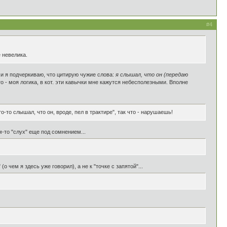
#4
 невелика.
ками я подчеркиваю, что цитирую чужие слова:
я слышал, что он (передаю
Это - моя логика, в кот. эти кавычки мне кажутся небесполезными. Вполне
о-то слышал, что он, вроде, пел в трактире", так что - нарушаешь!
м-то "слух" еще под сомнением...
(о чем я здесь уже говорил), а не к "точке с запятой"...