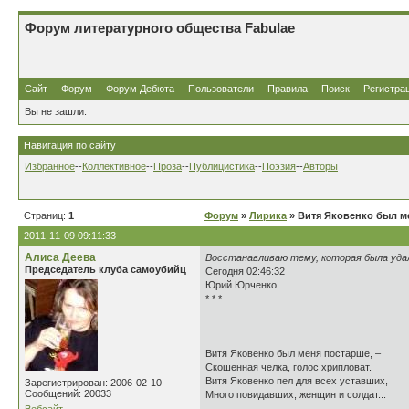
Форум литературного общества Fabulae
Сайт
Форум
Форум Дебюта
Пользователи
Правила
Поиск
Регистра
Вы не зашли.
Навигация по сайту
Избранное
--
Коллективное
--
Проза
--
Публицистика
--
Поэзия
--
Авторы
Страниц:
1
Форум
»
Лирика
» Витя Яковенко был м
2011-11-09 09:11:33
Алиса Деева
Восстанавливаю тему, которая была уда
Председатель клуба самоубийц
Сегодня 02:46:32
Юрий Юрченко
* * *
Витя Яковенко был меня постарше, –
Скошенная челка, голос хрипловат.
Витя Яковенко пел для всех уставших,
Зарегистрирован: 2006-02-10
Сообщений: 20033
Много повидавших, женщин и солдат...