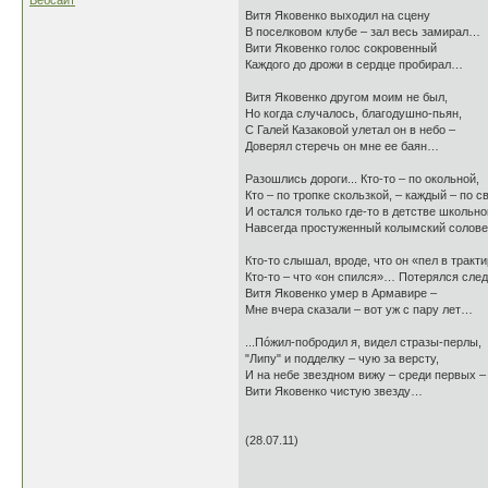
Вебсайт
Витя Яковенко выходил на сцену
В поселковом клубе – зал весь замирал…
Вити Яковенко голос сокровенный
Каждого до дрожи в сердце пробирал…
Витя Яковенко другом моим не был,
Но когда случалось, благодушно-пьян,
С Галей Казаковой улетал он в небо –
Доверял стеречь он мне ее баян…
Разошлись дороги... Кто-то – по окольной,
Кто – по тропке скользкой, – каждый – по 
И остался только где-то в детстве школьн
Навсегда простуженный колымский солов
Кто-то слышал, вроде, что он «пел в тракти
Кто-то – что «он спился»… Потерялся сле
Витя Яковенко умер в Армавире –
Мне вчера сказали – вот уж с пару лет…
...Пóжил-побродил я, видел стразы-перлы,
"Липу" и подделку – чую за версту,
И на небе звездном вижу – среди первых –
Вити Яковенко чистую звезду…
(28.07.11)