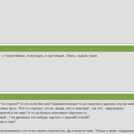
- и талантливых, и могущих, и настоящих. Знать, судьба такая.
"он спился"? А что если без них? Грамматическая-то их нагрузка в данном случае невел
лжно быть: "Кто-то слышал, что он, вроде, пел в трактире", так что - нарушаешь!
запятой а не тире? А то уж больно многовато чёрточек-то.
овей…" не думаешь что-нибудь сделать с лишней стопой?
нки в чём?
, вспомнилось что-то из своего отрочества. Да и юности тоже. Только у моих тогдашн