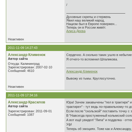
/
Духовные скрепы и стержень
Явил наш великий народ,
Нацизм был в Европе повержен...
Теперь он в России живёт.
Алиса Деева
Неактивен
2011-11-09 14:27:43
Александр Клименок
Сердечно. А сколько таких ушло в небытие 
Автор сайта
Я отчего-то вспомнил Шпаликова.
Откуда: Калининград
Зарегистрирован: 2007-02-10
Сообщений: 4610
Александр Клименок
Вывожу из тьмы. Круглосуточно.
Неактивен
2011-11-09 17:34:16
Александр Красилов
Юра! Зачем закавычены "пел в трактире" и 
Автор сайта
трактире»" - тут ведь по-правильному-то до
Зарегистрирован: 2011-09-01
Если после "скользкой" поставить точку с 
Сообщений: 1087
В "Навсегда простуженный колымский сол
А вот ещё увидел! "Липа" и подделка - отте
Уф!
Теперь об эмоциях. Тоже как и Александру