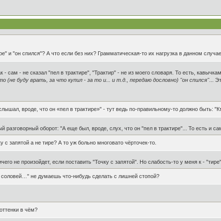
е" и "он спился"? А что если без них? Грамматическая-то их нагрузка в данном случае
ак - сам - не сказал "пел в трактире", "Трактир" - не из моего словаря. То есть, кавыч
о (не буду врать, за что купил - за то и... и т.д., передаю дословно) "он спился"
... 
 слышал, вроде, что он «пел в трактире»" - тут ведь по-правильному-то должно быть: "Кт
разговорный оборот: "А еще был, вроде, слух, что он "пел в трактире"... То есть и са
у с запятой а не тире? А то уж больно многовато чёрточек-то.
чего не произойдет, если поставить "Точку с запятой". Но слабость-то у меня к - "тире" 
 соловей…" не думаешь что-нибудь сделать с лишней стопой?
 оттенки в чём?