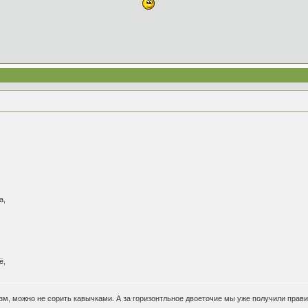
а,
ё,
зм, можно не сорить кавычками. А за горизонтльное двоеточие мы уже получили прави