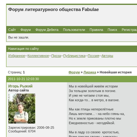
Форум литературного общества Fabulae
Сайт
Форум
Форум Дебюта
Пользователи
Правила
Поиск
Регистра
Вы не зашли.
Навигация по сайту
Избранное
--
Коллективное
--
Проза
--
Публицистика
--
Поэзия
--
Авторы
Страниц:
1
Форум
»
Лирика
» Новейшая история
2011-10-21 12:03:30
Игорь Рыжий
Мы в новейшей живём истории
Автор сайта
За тельцом золотым в погоне.
И уже не читаем стоя мы,
Как когда-то... в метро, в вагоне.
Мы как птицы неперелётные
Лишь мечтаем... - на небо глянь-ка,
Но к земле прикованы плотно мы
Ежедневностью - негодяйкой.
Зарегистрирован: 2006-08-25
Сообщений: 6704
Мы в ладу со своею кротостью,
Всем грехам своим - адвокаты.