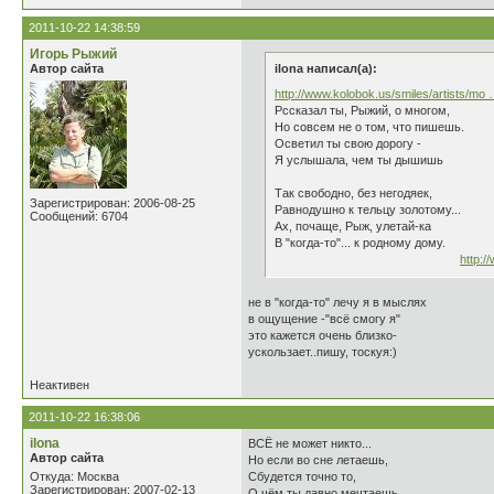
2011-10-22 14:38:59
Игорь Рыжий
Автор сайта
ilona написал(а):
http://www.kolobok.us/smiles/artists/mo
Рссказал ты, Рыжий, о многом,
Но совсем не о том, что пишешь.
Осветил ты свою дорогу -
Я услышала, чем ты дышишь
Так свободно, без негодяек,
Зарегистрирован: 2006-08-25
Равнодушно к тельцу золотому...
Сообщений: 6704
Ах, почаще, Рыж, улетай-ка
В "когда-то"... к родному дому.
http:/
не в "когда-то" лечу я в мыслях
в ощущение -"всё смогу я"
это кажется очень близко-
ускользает..пишу, тоскуя:)
Неактивен
2011-10-22 16:38:06
ilona
ВСЁ не может никто...
Автор сайта
Но если во сне летаешь,
Откуда: Москва
Сбудется точно то,
Зарегистрирован: 2007-02-13
О чём ты давно мечтаешь.