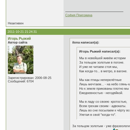
София Пригожина
Неактивен
2011-10-21 21:24:31
Игорь Рыжий
Автор сайта
ilona написал(а):
Игорь Рыжий написал(а):
Мы в новейшей живём истории
За тельцом золотым в погоне.
И уже не читаем стоя мы,
Как когда-то... в метро, в вагоне.
Зарегистрирован: 2006-08-25
Мы как птицы неперелётные
Сообщений: 6704
Лишь мечтаем... - на небо глянь-к
Но к земле прикованы плотно мы
Ежедневностью - негодяйкой.
Мы в ладу со своею кротостью,
Всем грехам своим - адвокаты.
Лишь во сне посылаем к чёрту вс
Улетая в своё "когда-то".
За тельцом золотым - уже фразеологи