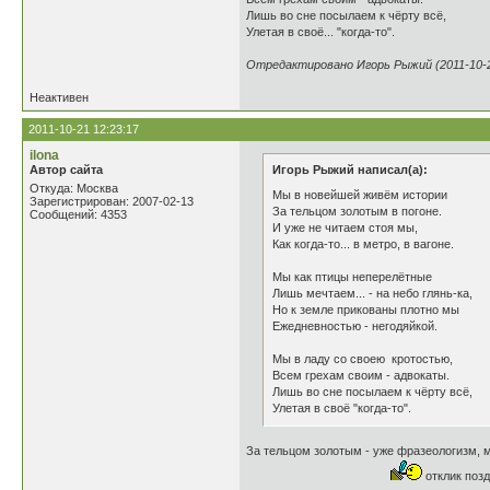
Лишь во сне посылаем к чёрту всё,
Улетая в своё... "когда-то".
Отредактировано Игорь Рыжий (2011-10-2
Неактивен
2011-10-21 12:23:17
ilona
Автор сайта
Игорь Рыжий написал(а):
Откуда: Москва
Мы в новейшей живём истории
Зарегистрирован: 2007-02-13
За тельцом золотым в погоне.
Сообщений: 4353
И уже не читаем стоя мы,
Как когда-то... в метро, в вагоне.
Мы как птицы неперелётные
Лишь мечтаем... - на небо глянь-ка,
Но к земле прикованы плотно мы
Ежедневностью - негодяйкой.
Мы в ладу со своею кротостью,
Всем грехам своим - адвокаты.
Лишь во сне посылаем к чёрту всё,
Улетая в своё "когда-то".
За тельцом золотым - уже фразеологизм, м
отклик позд