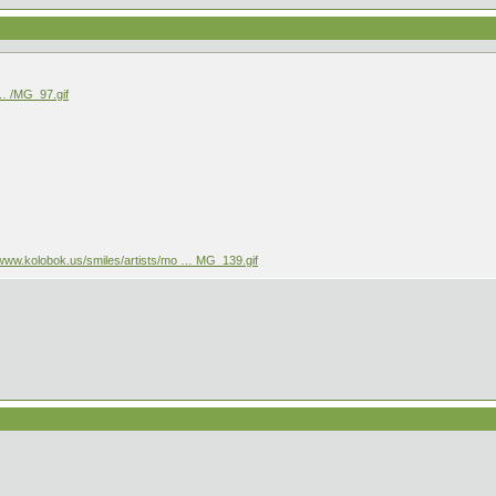
 … /MG_97.gif
/www.kolobok.us/smiles/artists/mo … MG_139.gif