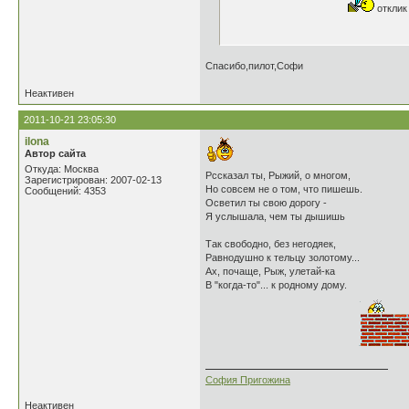
отклик 
Спасибо,пилот,Софи
Неактивен
2011-10-21 23:05:30
ilona
Автор сайта
Откуда: Москва
Рссказал ты, Рыжий, о многом,
Зарегистрирован: 2007-02-13
Но совсем не о том, что пишешь.
Сообщений: 4353
Осветил ты свою дорогу -
Я услышала, чем ты дышишь
Так свободно, без негодяек,
Равнодушно к тельцу золотому...
Ах, почаще, Рыж, улетай-ка
В "когда-то"... к родному дому.
София Пригожина
Неактивен