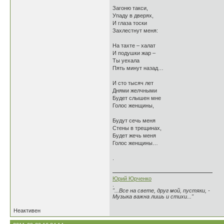
Загоню такси,
Упаду в дверях,
И глаза тоски
Захлестнут меня:
На тахте – халат
И подушки жар –
Ты уехала
Пять минут назад…
И сто тысяч лет
Днями желчными
Будет слышен мне
Голос женщины,
Будут сечь меня
Стены в трещинах,
Будет жечь меня
Голос женщины…
.
Юрий Юрченко
.
"...Все на свете, друг мой, пустяки, -
Музыка важна лишь и стихи..."
Неактивен