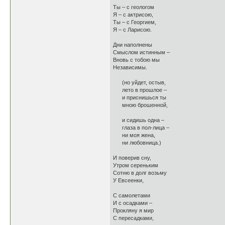
Ты – с геологом
Я – с актрисою,
Ты – с Георгием,
Я – с Ларисою.
Дни наполнены
Смыслом истинным –
Вновь с тобою мы
Независимы.
(но уйдет, остыв,
лето в прошлое –
и приснишься ты
мною брошенной,
и сидишь одна –
глаза в пол-лица –
ни моя жена,
ни любовница.)
И поверив сну,
Утром сереньким
Сотню в долг возьму
У Евсеенки,
С самолетами
И с осадками –
Прокляну я мир
С пересадками,