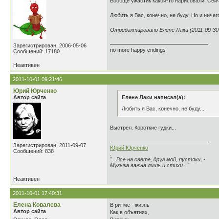
Вообще ужастик какой-то нарисовали. Сейч
Любить я Вас, конечно, не буду. Но и ниче
Отредактировано Елене Лаки (2011-09-30 
Зарегистрирован: 2006-05-06
no more happy endings
Сообщений: 17180
Неактивен
2011-10-01 09:21:46
Юрий Юрченко
Автор сайта
Елене Лаки написал(а):
Любить я Вас, конечно, не буду...
Выстрел. Короткие гудки...
Зарегистрирован: 2011-09-07
Юрий Юрченко
Сообщений: 838
.
"...Все на свете, друг мой, пустяки, -
Музыка важна лишь и стихи..."
Неактивен
2011-10-01 17:40:31
Елена Ковалева
В ритме - жизнь
Автор сайта
Как в объятиях,