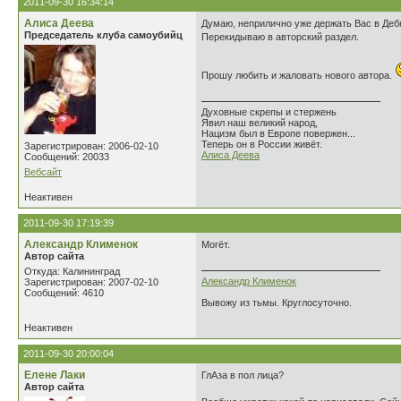
2011-09-30 16:34:14
Алиса Деева
Думаю, неприлично уже держать Вас в Деб
Председатель клуба самоубийц
Перекидываю в авторский раздел.
Прошу любить и жаловать нового автора.
Духовные скрепы и стержень
Явил наш великий народ,
Нацизм был в Европе повержен...
Теперь он в России живёт.
Зарегистрирован: 2006-02-10
Алиса Деева
Сообщений: 20033
Вебсайт
Неактивен
2011-09-30 17:19:39
Александр Клименок
Могёт.
Автор сайта
Откуда: Калининград
Александр Клименок
Зарегистрирован: 2007-02-10
Сообщений: 4610
Вывожу из тьмы. Круглосуточно.
Неактивен
2011-09-30 20:00:04
Елене Лаки
ГлАза в пол лица?
Автор сайта