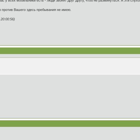
ас у всех мобильники есть - люди звонят друг другу, чтоб не разминуться. А эти слух
го против Вашего здесь пребывания не имею.
20:00:56)