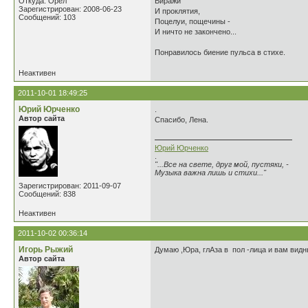
Откуда: Орел
Виражи
Зарегистрирован: 2008-06-23
И проклятия,
Сообщений: 103
Поцелуи, пощечины -
И ничто не закончено...
Понравилось биение пульса в стихе.
Неактивен
2011-10-01 18:49:25
Юрий Юрченко
.
Автор сайта
Спасибо, Лена.
Юрий Юрченко
.
"...Все на свете, друг мой, пустяки, -
Музыка важна лишь и стихи..."
Зарегистрирован: 2011-09-07
Сообщений: 838
Неактивен
2011-10-02 00:36:14
Игорь Рыжий
Думаю ,Юра, глАза в пол -лица и вам видн
Автор сайта