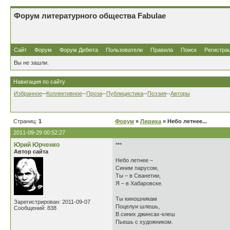
Форум литературного общества Fabulae
Сайт
Форум
Форум Дебюта
Пользователи
Правила
Поиск
Регистра
Вы не зашли.
Навигация по сайту
Избранное
--
Коллективное
--
Проза
--
Публицистика
--
Поэзия
--
Авторы
Страниц:
1
Форум
»
Лирика
» Небо летнее...
2011-09-29 00:52:27
Юрий Юрченко
***
Автор сайта
Небо летнее –
Синим парусом,
Ты – в Сванетии,
Я – в Хабаровске.
Ты киношникам
Зарегистрирован: 2011-09-07
Поцелуи шлешь,
Сообщений: 838
В синих джинсах-клеш
Пьешь с художником.