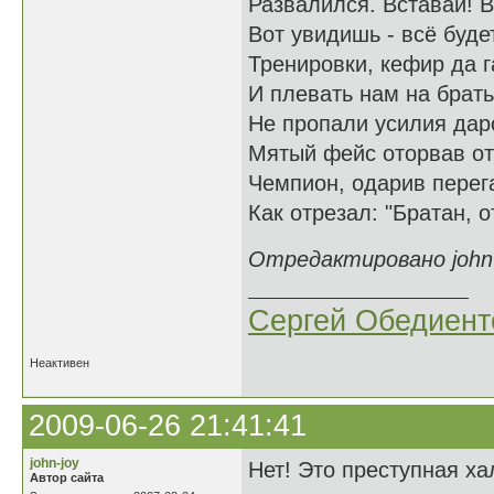
Развалился. Вставай! 
Вот увидишь - всё буде
Тренировки, кефир да г
И плевать нам на брать
Не пропали усилия дар
Мятый фейс оторвав от
Чемпион, одарив перег
Как отрезал: "Братан, о
Отредактировано john-j
Сергей Обедиент
Неактивен
2009-06-26 21:41:41
john-joy
Нет! Это преступная ха
Автор сайта