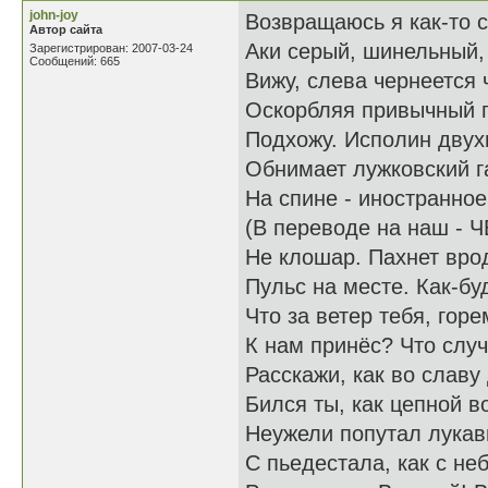
john-joy
Возвращаюсь я как-то с
Автор сайта
Аки серый, шинельный,
Зарегистрирован: 2007-03-24
Сообщений: 665
Вижу, слева чернеется ч
Оскорбляя привычный 
Подхожу. Исполин дву
Обнимает лужковский г
На спине - иностранное
(В переводе на наш -
Не клошар. Пахнет вро
Пульс на месте. Как-бу
Что за ветер тебя, гор
К нам принёс? Что случ
Расскажи, как во слав
Бился ты, как цепной в
Неужели попутал лука
С пьедестала, как с неб