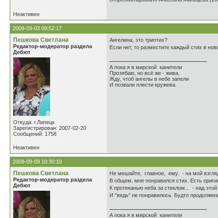
Неактивен
2008-09-03 09:52:17
Пешкова Светлана
Ангелина, это триптих?
Редактор-модератор раздела
Если нет, то разместите каждый стих в но
Дебют
А пока я в мирской канители
Прозябаю, но всё же - жива,
Жду, чтоб ангелы в небе запели
И позвали плести кружева.
Откуда: г.Липецк
Зарегистрирован: 2007-02-20
Сообщений: 1758
Неактивен
2008-09-09 10:30:10
Пешкова Светлана
Не мешайте, главное, ему. - на мой взгляд
Редактор-модератор раздела
В общем, мне понравился стих. Есть ориг
Дебют
К протеканью неба за стеклом... - над эт
И "ведь" не понравилось. Будто продолжен
А пока я в мирской канители