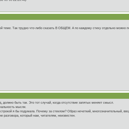
вой теме. Так трудно что-либо сказать В ОБЩЕМ. А по каждому стиху отдельно можно 
, должно быть так. Это тот случай, когда отсутствие запятых меняет смысл.
инальность мысли.
ой строкой я бы подумала. Почему за стеклом? Образ нечеткий, многозначительный, вво
ие разговора, который нам, читателям, неизвестен.