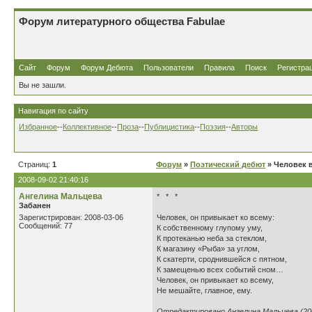
Форум литературного общества Fabulae
Сайт
Форум
Форум Дебюта
Пользователи
Правила
Поиск
Регистра
Вы не зашли.
Навигация по сайту
Избранное
--
Коллективное
--
Проза
--
Публицистика
--
Поэзия
--
Авторы
Страниц:
1
Форум
»
Поэтический дебют
» Человек в
2008-09-02 21:40:16
Ангелина Мальцева
* * *
Забанен
Зарегистрирован: 2008-03-06
Человек, он привыкает ко всему:
Сообщений: 77
К собственному глупому уму,
К протеканью неба за стеклом,
К магазину «Рыба» за углом,
К скатерти, сроднившейся с пятном,
К замещенью всех событий сном…
Человек, он привыкает ко всему,
Не мешайте, главное, ему.
Отредактировано Ангелина Мальцева (200