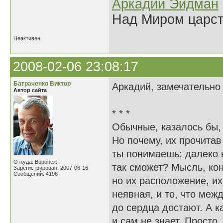
Аркадий Эйдман
Над Миром царс
Неактивен
2008-02-06 23:08:17
Батраченко Виктор
Аркадий, замечательно
Автор сайта
* * *
Обычные, казалось бы,
Но почему, их прочита
ты понимаешь: далеко 
Откуда: Воронеж
так сможет? Мысль, кон
Зарегистрирован: 2007-06-16
Сообщений: 4196
но их расположение, их
неявная, и то, что межд
до сердца достают. А ка
и сам не знает. Просто