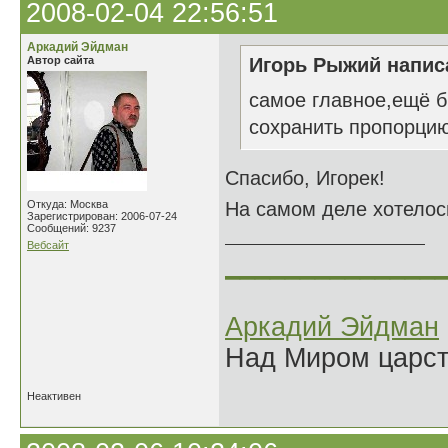
2008-02-04 22:56:51
Аркадий Эйдман
Автор сайта
Игорь Рыжий написа
самое главное,ещё б
сохранить пропорцию
Спасибо, Игорек!
Откуда: Москва
На самом деле хотелось
Зарегистрирован: 2006-07-24
Сообщений: 9237
Вебсайт
______________
Аркадий Эйдман
Над Миром царс
Неактивен