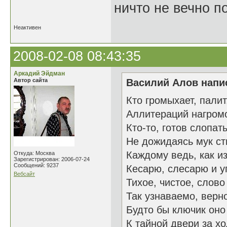
ничто не вечно п
Неактивен
2008-02-08 08:43:35
Аркадий Эйдман
Автор сайта
Василий Алов напис
Кто громыхает, палит
Аллитераций нагром
Кто-то, готов слопат
Не дожидаясь мук ст
Каждому ведь, как из
Откуда: Москва
Зарегистрирован: 2006-07-24
Сообщений: 9237
Кесарю, слесарю и у
Вебсайт
Тихое, чистое, слово
Так узнаваемо, верн
Будто бы ключик оно
К тайной двери за х