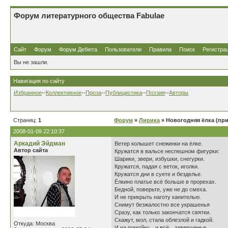
Форум литературного общества Fabulae
Сайт
Форум
Форум Дебюта
Пользователи
Правила
Поиск
Регистра
Вы не зашли.
Навигация по сайту
Избранное
--
Коллективное
--
Проза
--
Публицистика
--
Поэзия
--
Авторы
Страниц:
1
Форум
»
Лирика
» Новогодняя ёлка (пр
2008-01-09 22:10:37
Аркадий Эйдман
Ветер колышет снежинки на ёлке.
Автор сайта
Кружатся в вальсе неспешном фигурки:
Шарики, звери, избушки, снегурки.
Кружатся, падая с веток, иголки.
Кружатся дни в суете и безделье.
Ёлкино платье всё больше в прорехах.
Бедной, поверьте, уже не до смеха.
И не прикрыть наготу канителью.
Снимут безжалостно все украшенья
Сразу, как только закончатся святки.
Скажут, мол, стала облезлой и гадкой.
Откуда: Москва
И на помойку…и всё…завершенье