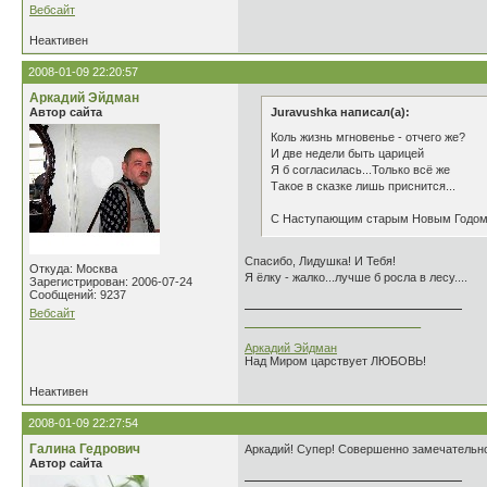
Вебсайт
Неактивен
2008-01-09 22:20:57
Аркадий Эйдман
Автор сайта
Juravushka написал(а):
Коль жизнь мгновенье - отчего же?
И две недели быть царицей
Я б согласилась...Только всё же
Такое в сказке лишь приснится...
С Наступающим старым Новым Годом
Спасибо, Лидушка! И Тебя!
Откуда: Москва
Я ёлку - жалко...лучше б росла в лесу....
Зарегистрирован: 2006-07-24
Сообщений: 9237
Вебсайт
___________________________
Аркадий Эйдман
Над Миром царствует ЛЮБОВЬ!
Неактивен
2008-01-09 22:27:54
Галина Гедрович
Аркадий! Супер! Совершенно замечательн
Автор сайта