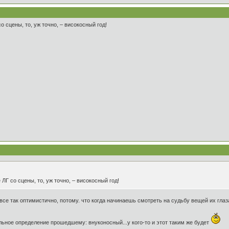
о сцены, то, уж точно, – високосный год!
 ЛГ со сцены, то, уж точно, – високосный год!
 все так оптимистично, потому. что когда начинаешь смотреть на судьбу вещей их гла
льное определение прошедшему: внуконосный...у кого-то и этот таким же будет