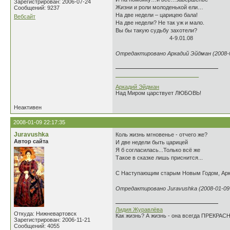
Зарегистрирован: 2006-07-24
Жизни и роли молоденькой ели…
Сообщений: 9237
На две недели – царицею бала!
Вебсайт
На две недели? Не так уж и мало.
Вы бы такую судьбу захотели?
4-9.01.08
Отредактировано Аркадий Эйдман (2008-0
___________________________
Аркадий Эйдман
Над Миром царствует ЛЮБОВЬ!
Неактивен
2008-01-09 22:17:35
Juravushka
Коль жизнь мгновенье - отчего же?
Автор сайта
И две недели быть царицей
Я б согласилась...Только всё же
Такое в сказке лишь приснится...
С Наступающим старым Новым Годом, Ар
Отредактировано Juravushka (2008-01-09 
Лидия Журавлёва
Откуда: Нижневартовск
Как жизнь? А жизнь - она всегда ПРЕКРАСН
Зарегистрирован: 2006-11-21
Сообщений: 4055