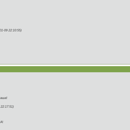
1-09 22:10:55)
каша!
22:17:51)
А!