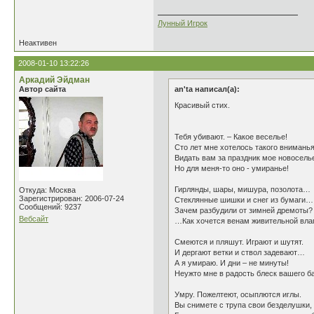
Лунный Игрок
Неактивен
2008-01-10 13:22:26
Аркадий Эйдман
Автор сайта
an'ta написал(а):
Красивый стих.
Тебя убивают. – Какое веселье!
Сто лет мне хотелось такого вниманья
Видать вам за праздник мое новосель
Но для меня-то оно - умиранье!
Гирлянды, шары, мишура, позолота…
Откуда: Москва
Зарегистрирован: 2006-07-24
Стеклянные шишки и снег из бумаги…
Сообщений: 9237
Зачем разбудили от зимней дремоты?
Вебсайт
…Как хочется венам живительной влаг
Смеются и пляшут. Играют и шутят.
И дергают ветки и ствол задевают…
А я умираю. И дни – не минуты!
Неужто мне в радость блеск вашего б
Умру. Пожелтеют, осыплются иглы.
Вы снимете с трупа свои безделушки,