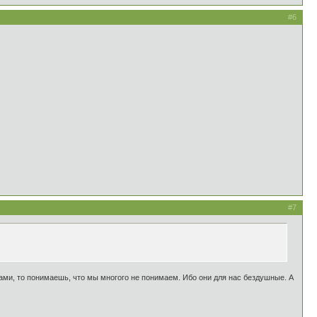
#6
#7
зами, то понимаешь, что мы многого не понимаем. Ибо они для нас бездушные. А