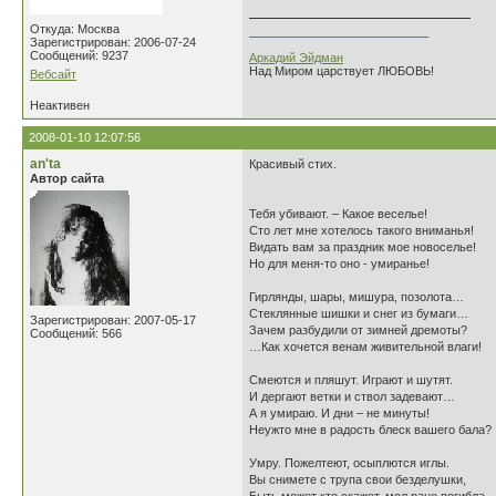
Откуда: Москва
___________________________
Зарегистрирован: 2006-07-24
Сообщений: 9237
Аркадий Эйдман
Над Миром царствует ЛЮБОВЬ!
Вебсайт
Неактивен
2008-01-10 12:07:56
an'ta
Красивый стих.
Автор сайта
Тебя убивают. – Какое веселье!
Сто лет мне хотелось такого вниманья!
Видать вам за праздник мое новоселье!
Но для меня-то оно - умиранье!
Гирлянды, шары, мишура, позолота…
Стеклянные шишки и снег из бумаги…
Зарегистрирован: 2007-05-17
Зачем разбудили от зимней дремоты?
Сообщений: 566
…Как хочется венам живительной влаги!
Смеются и пляшут. Играют и шутят.
И дергают ветки и ствол задевают…
А я умираю. И дни – не минуты!
Неужто мне в радость блеск вашего бала?
Умру. Пожелтеют, осыплются иглы.
Вы снимете с трупа свои безделушки,