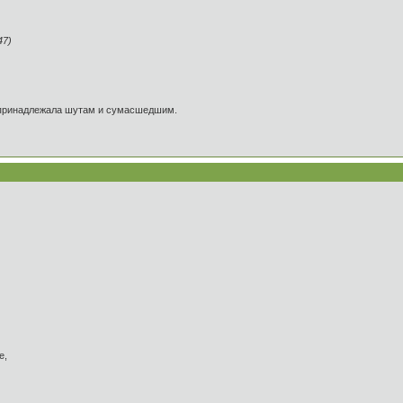
47)
а принадлежала шутам и сумасшедшим.
е,