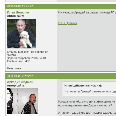
2008-01-09 22:45:22
Илья Цейтлин
Ну, уж если Аркадий заговорил о сходе ЛГ с
Автор сайта
Илья Цейтлин
Откуда: Москвич, на севере от
Чикаго
Зарегистрирован: 2006-04-18
Сообщений: 8492
Неактивен
2008-01-09 22:50:42
Аркадий Эйдман
Автор сайта
Илья Цейтлин написал(а):
Ну, уж если Аркадий заговорил о сходе
Илюша, спасибо, а у меня в этом цикле не
если представить, что Души у них есть?
А насчет года...Тина Шотт нашла замечате