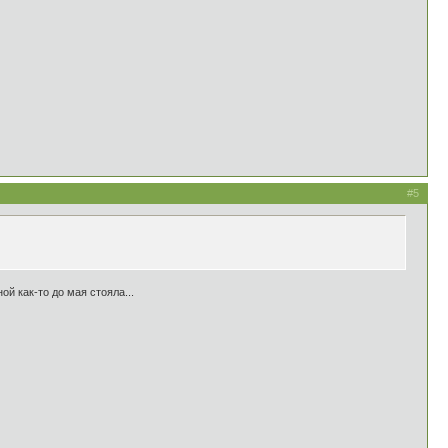
#5
й как-то до мая стояла...