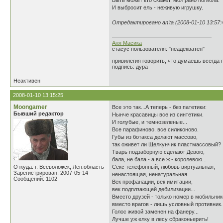
Быть может кто скажет, мол рано погибла.
И выбросит ель - неживую игрушку.
Отредактировано an'ta (2008-01-10 13:57:
Аня Масика
стасус пользователя: "неадекватен"
привилегия говорить, что думаешь всегд
подпись: дура
Неактивен
2008-01-10 13:15:25
Moongamer
Все это так...А теперь - без патетики:
Бывший редактор
Нынче красавицы все из синтетики.
И голубые, и темнозеленые...
Все парафиново. все силиконово.
Губы из ботакса делают массово,
так оживет ли Щелкунчик пластмассовый?
Тварь подзаборную сделают Девою,
бала, не бала - а все ж - королевою...
Откуда: г. Всеволожск, Лен.область
Секс телефонный, любовь виртуальная,
Зарегистрирован: 2007-05-14
ненастоящая, ненатуральная.
Сообщений: 1102
Век профанации, век имитации,
век подплзающей дебилизации...
Вместо друзей - только номер в мобильник
вместо врагов - лишь условный противник.
Голос живой заменен на фанеру...
Лучше уж елку в лесу сбраконьерить!