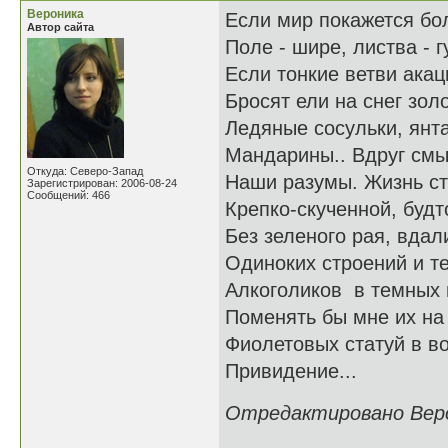
Вероника
Если мир покажется бо
Автор сайта
Поле - шире, листва - г
Если тонкие ветви акаци
Бросят ели на снег зол
Ледяные сосульки, янт
Мандарины.. Вдруг смы
Откуда: Северо-Запад
Наши разумы. Жизнь ст
Зарегистрирован: 2006-08-24
Сообщений: 466
Крепко-скученной, будт
Без зеленого рая, вдал
Одиноких строений и т
Алкоголиков в темных 
Поменять бы мне их на
Фиолетовых статуй в в
Привидение...
Отредактировано Верон