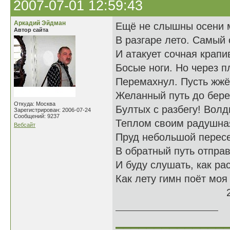
2007-07-01 12:59:43
Аркадий Эйдман
Ещё не слышны осени 
Автор сайта
В разгаре лето. Самый 
И атакует сочная крапи
Босые ноги. Но через п
Перемахнул. Пусть жжё
Желанный путь до бере
Откуда: Москва
Бултых с разбегу! Вол
Зарегистрирован: 2006-07-24
Сообщений: 9237
Теплом своим радушна
Вебсайт
Пруд небольшой пересе
В обратный путь отпра
И буду слушать, как ра
Как лету гимн поёт моя
26-27.06
______________