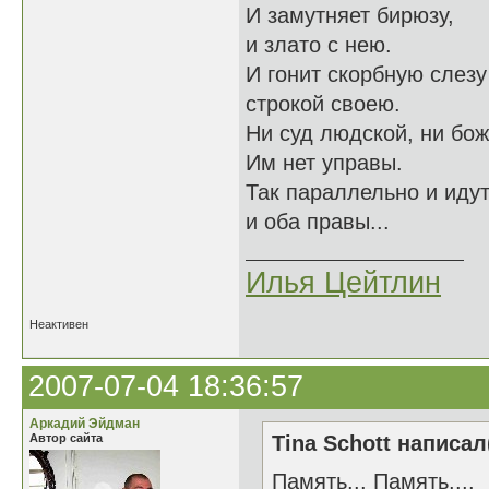
И замутняет бирюзу,
и злато с нею.
И гонит скорбную слезу
строкой своею.
Ни суд людской, ни бож
Им нет управы.
Так параллельно и идут
и оба правы...
Илья Цейтлин
Неактивен
2007-07-04 18:36:57
Аркадий Эйдман
Автор сайта
Tina Schott написал
Память... Память....