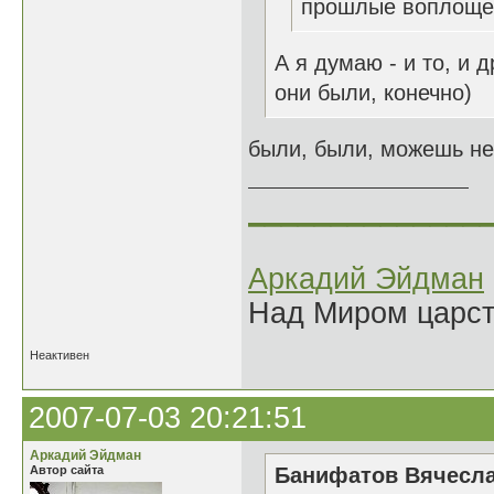
прошлые воплощен
А я думаю - и то, и 
они были, конечно)
были, были, можешь не
______________
Аркадий Эйдман
Над Миром царс
Неактивен
2007-07-03 20:21:51
Аркадий Эйдман
Автор сайта
Банифатов Вячесла