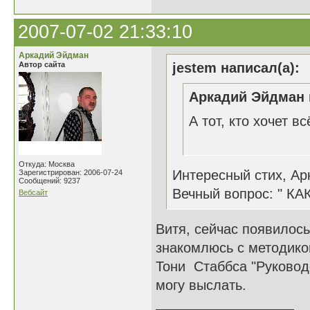
2007-07-02 21:33:10
Аркадий Эйдман
Автор сайта
jestem написал(а):
Аркадий Эйдман 
А тот, кто хочет вс
25.06
Откуда: Москва
Интересный стих, Ар
Зарегистрирован: 2006-07-24
Сообщений: 9237
Вечный вопрос: " К
Вебсайт
Витя, сейчас появилось
знакомлюсь с методикой
Тони Стаббса "Руковод
могу выслать.