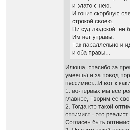
и злато с нею.
И гонит скорбную сл
строкой своею.
Ни суд людской, ни б
Им нет управы.
Так параллельно и ид
и оба правы...
Илюша, спасибо за прек
умеешь) и за повод пор
пессимист...И вот к к
1. во-первых мы все ре
главное, Творим ее св
2. Тогда кто такой опт
оптимист - это реалис
Согласен быть оптимист