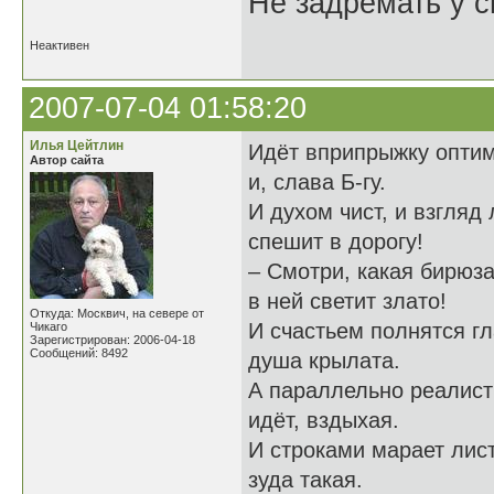
Не задремать у с
Неактивен
2007-07-04 01:58:20
Илья Цейтлин
Идёт вприпрыжку оптим
Автор сайта
и, слава Б-гу.
И духом чист, и взгляд 
спешит в дорогу!
– Смотри, какая бирюза
в ней светит злато!
Откуда: Москвич, на севере от
И счастьем полнятся гл
Чикаго
Зарегистрирован: 2006-04-18
Сообщений: 8492
душа крылата.
А параллельно реалист
идёт, вздыхая.
И строками марает лист
зуда такая.