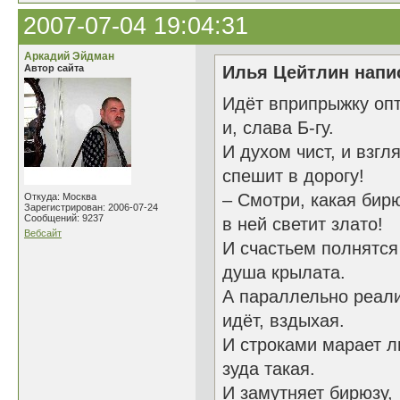
2007-07-04 19:04:31
Аркадий Эйдман
Автор сайта
Илья Цейтлин напис
Идёт вприпрыжку опт
и, слава Б-гу.
И духом чист, и взгля
спешит в дорогу!
– Смотри, какая бир
Откуда: Москва
Зарегистрирован: 2006-07-24
Сообщений: 9237
в ней светит злато!
Вебсайт
И счастьем полнятся
душа крылата.
А параллельно реал
идёт, вздыхая.
И строками марает л
зуда такая.
И замутняет бирюзу,