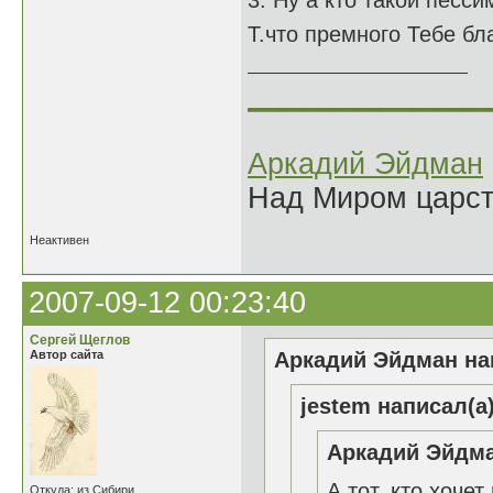
3. Ну а кто такой песси
Т.что премного Тебе б
______________
Аркадий Эйдман
Над Миром царс
Неактивен
2007-09-12 00:23:40
Сергей Щеглов
Автор сайта
Аркадий Эйдман нап
jestem написал(а)
Аркадий Эйдма
А тот, кто хочет
Откуда: из Сибири...