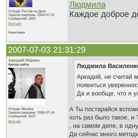
Людмила
Откуда: Ростов-на Дону
Каждое доброе де
Зарегистрирован: 2006-07-22
Сообщений: 1902
Вебсайт
Неактивен
2007-07-03 21:31:29
Аркадий Эйдман
Автор сайта
Людмила Василенко
Аркадий, не считай 
появиться уверенност
Да и вообще, что я у
А Ты постарайся вспомн
Откуда: Москва
Зарегистрирован: 2006-07-24
хоть раз было такое, и
Сообщений: 9237
Вебсайт
, на самом деле, в одн
Да сейчас много метод