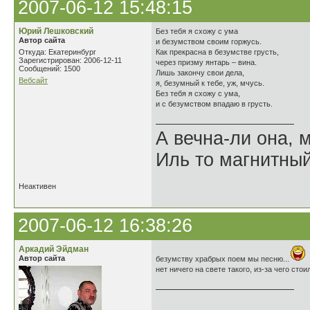
2007-06-12 15:48:15
Юрий Лешковский
Без тебя я схожу с ума
Автор сайта
и безумством своим горжусь.
Откуда: Екатеринбург
Как прекрасна в безумстве грусть,
Зарегистрирован: 2006-12-11
через призму янтарь – вина.
Сообщений: 1500
Лишь закончу свои дела,
Вебсайт
я, безумный к тебе, уж, мчусь.
Без тебя я схожу с ума,
и с безумством впадаю в грусть.
А вечна-ли она,
Иль то магнитны
Неактивен
2007-06-12 16:38:26
Аркадий Эйдман
Автор сайта
безумству храбрых поем мы песню...
нет ничего на свете такого, из-за чего стои
______________