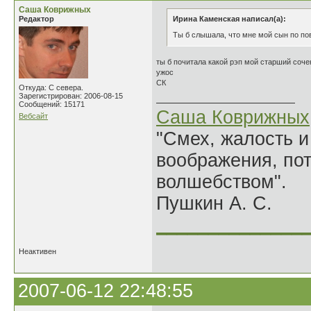
Саша Коврижных
Редактор
Ирина Каменская написал(а):
Ты б слышала, что мне мой сын по пов
ты б почитала какой рэп мой старший соче
ужос
СК
Откуда: С севера.
Зарегистрирован: 2006-08-15
Сообщений: 15171
Саша Коврижных
Вебсайт
"Смех, жалость и
воображения, по
волшебством".
Пушкин А. С.
______________
Неактивен
2007-06-12 22:48:55