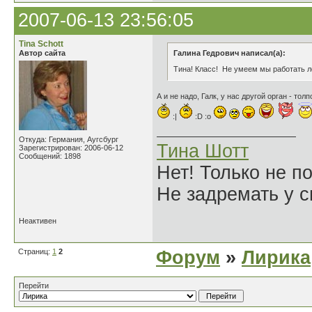
2007-06-13 23:56:05
Tina Schott
Автор сайта
Галина Гедрович написал(а):
Тина! Класс! Не умеем мы работать л
А и не надо, Галк, у нас другой орган - тол
:|
:D :o
Откуда: Германия, Аугсбург
Тина Шотт
Зарегистрирован: 2006-06-12
Сообщений: 1898
Нет! Только не по
Не задремать у с
Неактивен
Страниц:
1
2
Форум
»
Лирика
Перейти