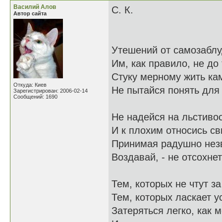
Василий Алов
С. К.
Автор сайта
Утешений от самозаблу
Им, как правило, не до 
Стуку мерному жить ка
Откуда: Киев
Не пытайся понять для 
Зарегистрирован: 2006-02-14
Сообщений: 1690
Не надейся на льстиво
И к плохим относись св
Принимая радушно незв
Воздавай, - не отсохнет
Тем, которых не чтут з
Тем, которых ласкает у
Затеряться легко, как 