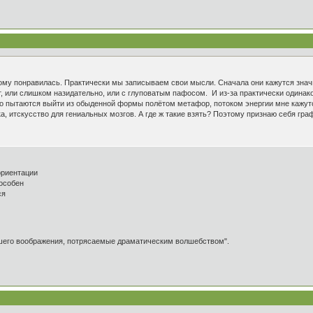
тому понравилась. Практически мы записываем свои мысли. Сначала они кажутся значит
, или слишком назидательно, или с глуповатым пафосом. И из-за практически одинако
, кто пытаются выйти из обыденной формы полётом метафор, потоком энергии мне кажу
а, итскусство для гениальных мозгов. А где ж такие взять? Поэтому признаю себя гра
ориентации
пособен
ся
ашего воображения, потрясаемые драматическим волшебством".