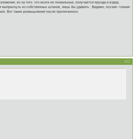
ожения, из-за того. что мозги не гениальные, получается ерунда и вздор,
ся выпрыгнуть из собственных штанов, лишь бы удивить. Видимо, поэзия--тонкая
чало. Вот такие размышления после прочитанного.
#33