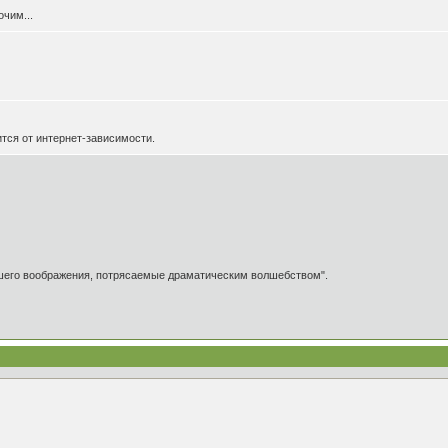
очим...
ится от интернет-зависимости.
ашего воображения, потрясаемые драматическим волшебством".