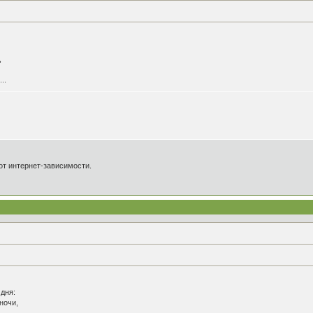
,
..
от интернет-зависимости.
 дня:
ночи,