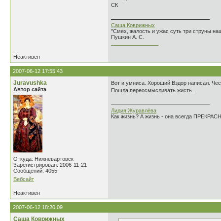
СК
Саша Коврижных
"Смех, жалость и ужас суть три струны н
Пушкин А. С.
________________
Неактивен
2007-06-12 17:55:43
Juravushka
Вот и умниса. Хороший Вздор написал. Чест
Автор сайта
Пошла переосмысливать жисть...
Лидия Журавлёва
Как жизнь? А жизнь - она всегда ПРЕКРАСН
Откуда: Нижневартовск
Зарегистрирован: 2006-11-21
Сообщений: 4055
Вебсайт
Неактивен
2007-06-12 18:20:09
Саша Коврижных