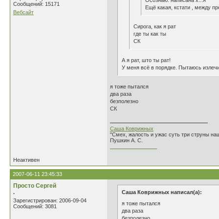
Осознаю: написана х...я
Сообщений: 15171
Ещё какая, кстати , между пр
Вебсайт
Сирога, как я рат
где ты как ты
СК
А я рат, што ты рат!
У меня всё в порядке. Пытаюсь излеч
я тоже пытался
два раза
безполезно
СК
Саша Коврижных
"Смех, жалость и ужас суть три струны н
Пушкин А. С.
________________
Неактивен
2007-06-11 23:45:33
Просто Сергей
.
Саша Коврижных написал(а):
Зарегистрирован: 2006-09-04
я тоже пытался
Сообщений: 3081
два раза
безполезно