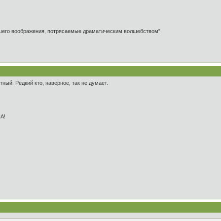
ашего воображения, потрясаемые драматическим волшебством".
ный. Редкий кто, наверное, так не думает.
А!