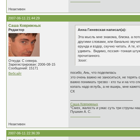
________________
Неактивен
2007-06-11 21:44:29
Саша Коврижных
Редактор
Анна Гиневская написал(а):
Эта мысль мне знакома, близка. а по
другими словами, или банально звучит
ерунда и вздор, скучно читать. А те
удивить. Видимо, поэзия--тонкая штук
прочитанного.
:loser:
Откуда: С севера.
Зарегистрирован: 2006-08-15
Сообщений: 15171
посибо, Ань, что поделилась
Вебсайт
это очень важно не заноситься, не терять 
важно понимать трезво - кто ты и на что с
копать надо вглубь, а не вширь, мне кажет
СК
Саша Коврижных
"Смех, жалость и ужас суть три струны н
Пушкин А. С.
________________
Неактивен
2007-06-11 22:36:39