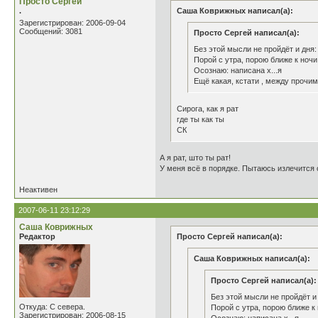
Просто Сергей
.
Саша Коврижных написал(а):
Зарегистрирован: 2006-09-04
Сообщений: 3081
Просто Сергей написал(а):
Без этой мысли не пройдёт и дня:
Порой с утра, порою ближе к ночи
Осознаю: написана х...я
Ещё какая, кстати , между прочим.
Сирога, как я рат
где ты как ты
СК
А я рат, што ты рат!
У меня всё в порядке. Пытаюсь излечится 
Неактивен
2007-06-11 23:12:29
Саша Коврижных
Редактор
Просто Сергей написал(а):
Саша Коврижных написал(а):
Просто Сергей написал(а):
Без этой мысли не пройдёт и
Откуда: С севера.
Порой с утра, порою ближе к 
Зарегистрирован: 2006-08-15