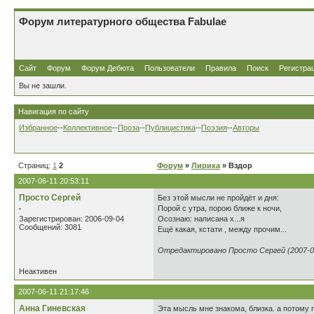
Форум литературного общества Fabulae
Сайт
Форум
Форум Дебюта
Пользователи
Правила
Поиск
Регистра
Вы не зашли.
Навигация по сайту
Избранное
--
Коллективное
--
Проза
--
Публицистика
--
Поэзия
--
Авторы
Страниц:
1
2
Форум
»
Лирика
» Вздор
2007-06-11 20:53:11
Просто Сергей
Без этой мысли не пройдёт и дня:
.
Порой с утра, порою ближе к ночи,
Зарегистрирован: 2006-09-04
Осознаю: написана х...я
Сообщений: 3081
Ещё какая, кстати , между прочим...
Отредактировано Просто Сергей (2007-06
Неактивен
2007-06-11 21:17:46
Анна Гиневская
Эта мысль мне знакома, близка. а потому 