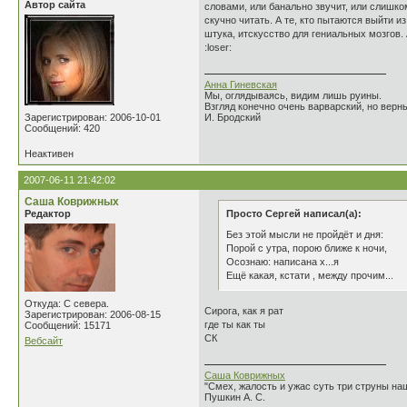
Автор сайта
словами, или банально звучит, или слишко
скучно читать. А те, кто пытаются выйти 
штука, итскусство для гениальных мозгов.
:loser:
Анна Гиневская
Мы, оглядываясь, видим лишь руины.
Взгляд конечно очень варварский, но верн
Зарегистрирован: 2006-10-01
И. Бродский
Сообщений: 420
Неактивен
2007-06-11 21:42:02
Саша Коврижных
Редактор
Просто Сергей написал(а):
Без этой мысли не пройдёт и дня:
Порой с утра, порою ближе к ночи,
Осознаю: написана х...я
Ещё какая, кстати , между прочим...
Откуда: С севера.
Сирога, как я рат
Зарегистрирован: 2006-08-15
где ты как ты
Сообщений: 15171
СК
Вебсайт
Саша Коврижных
"Смех, жалость и ужас суть три струны н
Пушкин А. С.