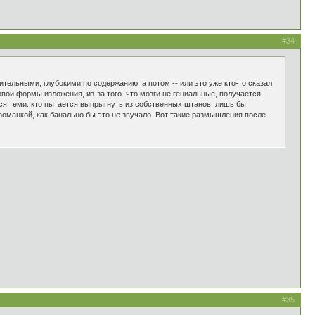
#34
ельными, глубокими по содержанию, а потом -- или это уже кто-то сказал
вой формы изложения, из-за того. что мозги не гениальные, получается
тся теми. кто пытается выпрыгнуть из собственных штанов, лишь бы
фоманкой, как банально бы это не звучало. Вот такие размышления после
#35