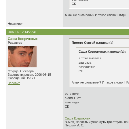
СК
А как же сила воли? И такое слово: НАДО!
Неактивен
2007-06-12 14:22:41
Саша Коврижных
Редактор
Просто Сергей написал(а):
Саша Коврижных написал(а):
я тоже пытался
два раза
безполезно
Откуда: С севера.
СК
Зарегистрирован: 2006-08-15
Сообщений: 15171
А как же сила воли? И такое слово: Н
Вебсайт
есть воля
а силы нет
и не надо
СК
Саша Коврижных
"Смех, жалость и ужас суть три струны н
Пушкин А. С.
________________