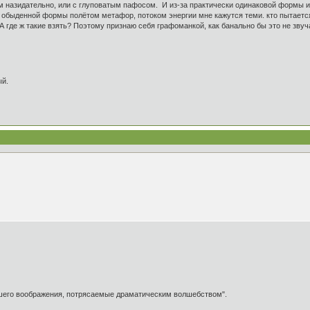
м назидательно, или с глуповатым пафосом. И из-за практически одинаковой формы изл
из обыденной формы полётом метафор, потоком энергии мне кажутся теми. кто пытает
 А где ж такие взять? Поэтому признаю себя графоманкой, как банально бы это не зву
ый.
ашего воображения, потрясаемые драматическим волшебством".