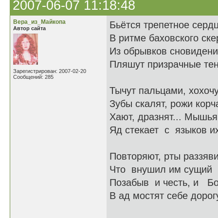
2007-06-07 11:18:48
Вера_из_Майкопа
Бьётся трепетное серд
Автор сайта
В ритме баховского ске
Из обрывков сновиден
Пляшут призрачные тен
Зарегистрирован: 2007-02-20
Сообщений: 285
Тычут пальцами, хохоч
Зубы скалят, рожи корча
Хают, дразнят... Мышь
Яд стекает с языков их
Повторяют, рты раззяви
Что внушил им сущий 
Позабыв и честь, и Бо
В ад мостят себе дорог