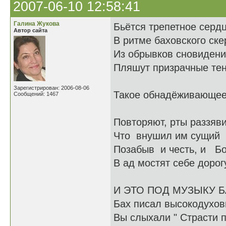
2007-06-10 12:58:41
Галина Жукова
Бьётся трепетное серд
Автор сайта
В ритме баховского ске
Из обрывков сновиден
Пляшут призрачные тен
Зарегистрирован: 2006-08-06
Такое обнадёживающее 
Сообщений: 1467
Повторяют, рты раззяви
Что внушил им сущий 
Позабыв и честь, и Бо
В ад мостят себе дорог
И ЭТО ПОД МУЗЫКУ Б
Бах писал высокодухов
Вы слыхали " Страсти 