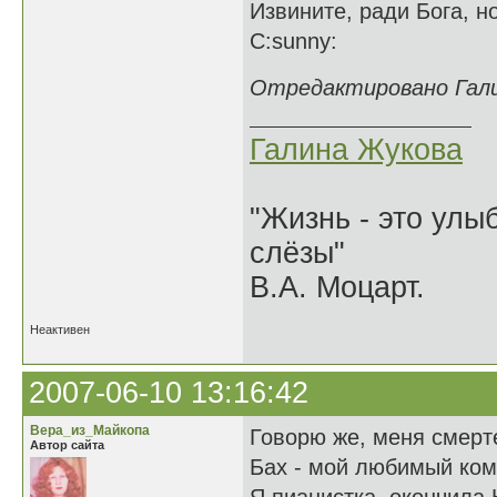
Извините, ради Бога, но
С:sunny:
Отредактировано Галин
Галина Жукова
"Жизнь - это улыб
слёзы"
В.А. Моцарт.
Неактивен
2007-06-10 13:16:42
Вера_из_Майкопа
Говорю же, меня смерте
Автор сайта
Бах - мой любимый комп