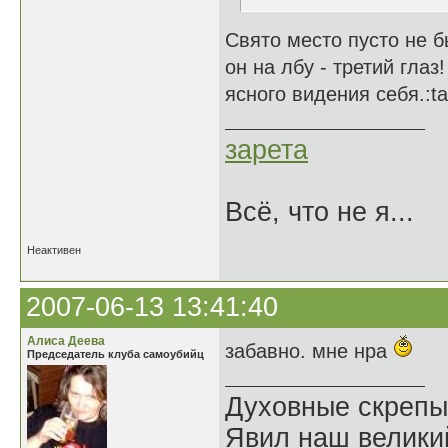
Свято место пусто не 
он на лбу - третий глаз
ясного видения себя.:ta
зарета
Всё, что не я...
Неактивен
2007-06-13 13:41:40
Алиса Деева
забавно. мне нра
Председатель клуба самоубийц
Духовные скрепы
Явил наш велики