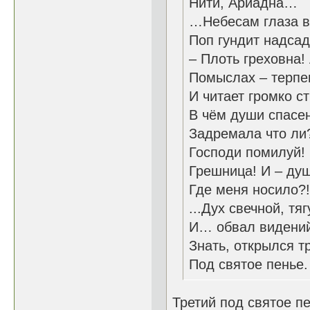
Нити, Ариадна…
…Небесам глаза в
Поп гундит надсад
– Плоть греховна!
Помыслах – терпе
И читает громко ст
В чём души спасе
Задремала что ли?
Господи помилуй!
Грешница! И – душ
Где меня носило?!
...Дух свечной, тя
И… обвал видени
Знать, открылся т
Под святое пенье.
Третий под святое пен