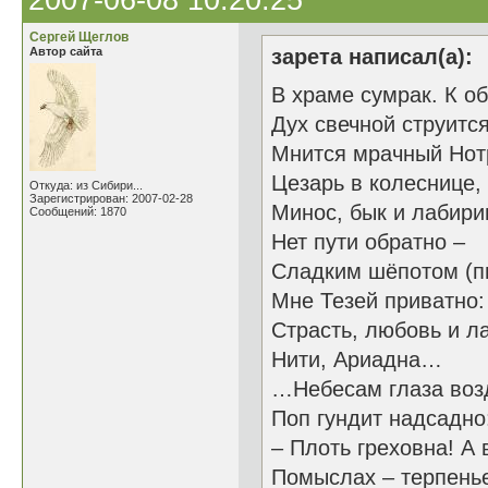
2007-06-08 10:20:25
Сергей Щеглов
Автор сайта
зарета написал(а):
В храме сумрак. К о
Дух свечной струится
Мнится мрачный Нот
Цезарь в колеснице,
Откуда: из Сибири...
Зарегистрирован: 2007-02-28
Минос, бык и лабири
Сообщений: 1870
Нет пути обратно –
Сладким шёпотом (пи
Мне Тезей приватно:
Страсть, любовь и ла
Нити, Ариадна…
…Небесам глаза воз
Поп гундит надсадно
– Плоть греховна! А 
Помыслах – терпень