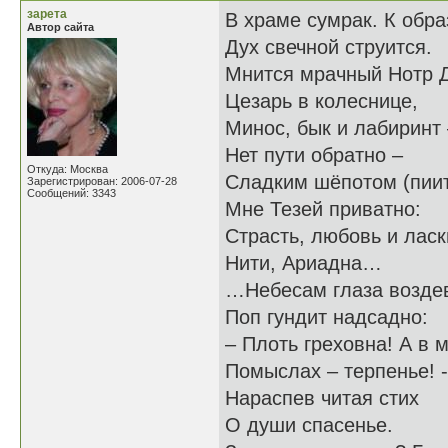
зарета
В храме сумрак. К обр
Автор сайта
Дух свечной струится.
Мнится мрачный Нотр 
Цезарь в колеснице,
Минос, бык и лабиринт 
Нет пути обратно –
Откуда: Москва
Сладким шёпотом (пиит
Зарегистрирован: 2006-07-28
Сообщений: 3343
Мне Тезей приватно:
Страсть, любовь и ласк
Нити, Ариадна…
…Небесам глаза возде
Поп гундит надсадно:
– Плоть греховна! А в 
Помыслах – терпенье! -
Нараспев читая стих
О души спасенье.