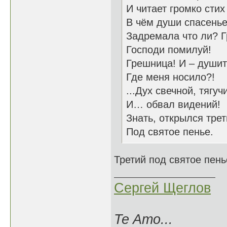
И читает громко стих
В чём души спасенье
Задремала что ли? Г
Господи помилуй!
Грешница! И – душит
Где меня носило?!
...Дух свечной, тягуч
И… обвал видений!
Знать, открылся трет
Под святое пенье.
Третий под святое пенье
Сергей Щеглов
Te Amo...