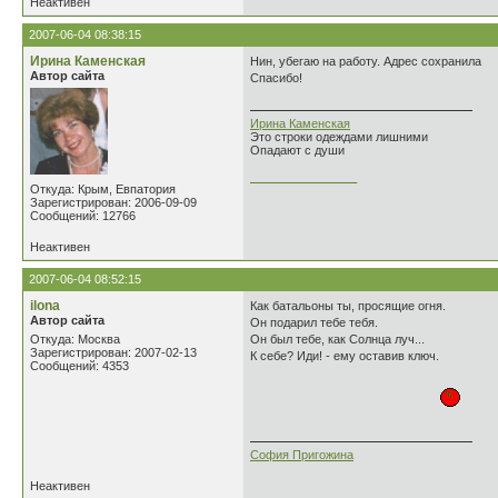
Неактивен
2007-06-04 08:38:15
Ирина Каменская
Нин, убегаю на работу. Адрес сохранила
Автор сайта
Спасибо!
Ирина Каменская
Это строки одеждами лишними
Опадают с души
________________
Откуда: Крым, Евпатория
Зарегистрирован: 2006-09-09
Сообщений: 12766
Неактивен
2007-06-04 08:52:15
ilona
Как батальоны ты, просящие огня.
Автор сайта
Он подарил тебе тебя.
Откуда: Москва
Он был тебе, как Солнца луч...
Зарегистрирован: 2007-02-13
К себе? Иди! - ему оставив ключ.
Сообщений: 4353
София Пригожина
Неактивен