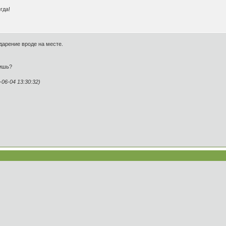
гда!
ударение вроде на месте.
нишь?
6-04 13:30:32)