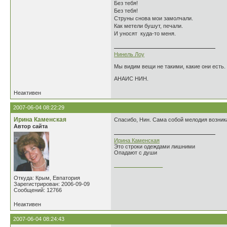
Без тебя!
Без тебя!
Струны снова мои замолчали.
Как метели бушут, печали.
И уносят куда-то меня.
Нинель Лоу
Мы видим вещи не такими, какие они есть.
АНАИС НИН.
Неактивен
2007-06-04 08:22:29
Ирина Каменская
Спасибо, Нин. Сама собой мелодия возник
Автор сайта
Ирина Каменская
Это строки одеждами лишними
Опадают с души
________________
Откуда: Крым, Евпатория
Зарегистрирован: 2006-09-09
Сообщений: 12766
Неактивен
2007-06-04 08:24:43