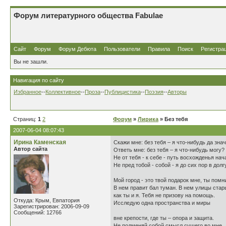
Форум литературного общества Fabulae
Сайт
Форум
Форум Дебюта
Пользователи
Правила
Поиск
Регистра
Вы не зашли.
Навигация по сайту
Избранное
--
Коллективное
--
Проза
--
Публицистика
--
Поэзия
--
Авторы
Страниц:
1
2
Форум
»
Лирика
» Без тебя
2007-06-04 08:07:43
Ирина Каменская
Cкажи мне: без тебя – я что-нибудь да зна
Автор сайта
Ответь мне: без тебя – я что-нибудь могу?
Не от тебя - к себе - путь восхожденья нача
Не пред тобой - собой - я до сих пор в долгу
Мой город - это твой подарок мне, ты пом
В нем правит бал туман. В нем улицы стар
как ты и я. Тебя не призову на помощь.
Откуда: Крым, Евпатория
Исследую одна пространства и миры
Зарегистрирован: 2006-09-09
Сообщений: 12766
вне крепости, где ты – опора и защита.
Не подменяй собой смысл сущего во мне.