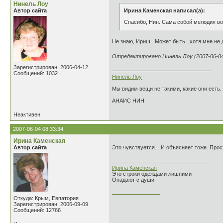
Нинель Лоу
Автор сайта
Ирина Каменская написал(а):
Спасибо, Нин. Сама собой мелодия во
Не знаю, Ириш...Может быть...хотя мне не
Отредактировано Нинель Лоу (2007-06-04 
Зарегистрирован: 2006-04-12
Сообщений: 1032
Нинель Лоу
Мы видим вещи не такими, какие они есть.
АНАИС НИН.
Неактивен
2007-06-04 08:33:34
Ирина Каменская
Автор сайта
Это чувствуется... И объясняет тоже. Про
Ирина Каменская
Это строки одеждами лишними
Опадают с души
________________
Откуда: Крым, Евпатория
Зарегистрирован: 2006-09-09
Сообщений: 12766