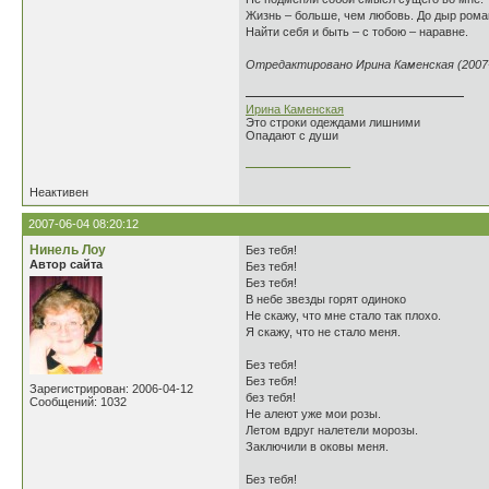
Жизнь – больше, чем любовь. До дыр рома
Найти себя и быть – с тобою – наравне.
Отредактировано Ирина Каменская (2007-0
Ирина Каменская
Это строки одеждами лишними
Опадают с души
________________
Неактивен
2007-06-04 08:20:12
Нинель Лоу
Без тебя!
Автор сайта
Без тебя!
Без тебя!
В небе звезды горят одиноко
Не скажу, что мне стало так плохо.
Я скажу, что не стало меня.
Без тебя!
Без тебя!
Зарегистрирован: 2006-04-12
без тебя!
Сообщений: 1032
Не алеют уже мои розы.
Летом вдруг налетели морозы.
Заключили в оковы меня.
Без тебя!