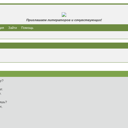
Приглашаем литераторов и сочувствующих!
ция
Зайти
Помощь
чу?
т.
.
нишь?
ы,