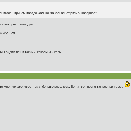
зникает - причем парадоксально мажорная, от ритма, наверное?
 до мажорных мелодий..
08:25:59)
 Мы видим вещи такими, каковы мы есть.
сто мне чем хреновее, тем я больше веселюсь. Вот и твоя песня так воспринялась