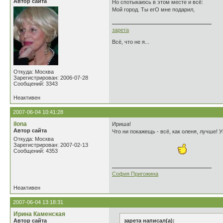
Автор сайта
Но спотыкаюсь в этом месте и всё:
Мой город. Ты егО мне подарил,
зарета
Всё, что не я...
Откуда: Москва
Зарегистрирован: 2006-07-28
Сообщений: 3343
Неактивен
2007-06-04 10:41:28
ilona
Ириша!
Автор сайта
Что ни покажещь - всё, как оленя, лучше! 
Откуда: Москва
Зарегистрирован: 2007-02-13
Сообщений: 4353
София Пригожина
Неактивен
2007-06-04 13:18:31
Ирина Каменская
Автор сайта
зарета написал(а):