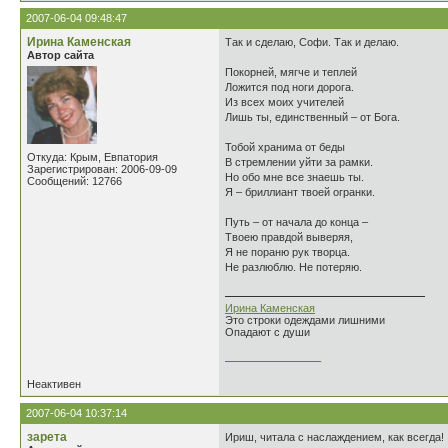
2007-06-04 09:48:47
Ирина Каменская
Так и сделаю, Софи. Так и делаю.
Автор сайта
Покорней, мягче и теплей
Ложится под ноги дорога.
Из всех моих учителей
Лишь ты, единственный – от Бога.
Тобой хранима от беды
Откуда: Крым, Евпатория
В стремлении уйти за рамки.
Зарегистрирован: 2006-09-09
Но обо мне все знаешь ты.
Сообщений: 12766
Я – бриллиант твоей огранки.
Путь – от начала до конца –
Твоею правдой выверяя,
Я не пораню рук творца.
Не разлюблю. Не потеряю.
Ирина Каменская
Это строки одеждами лишними
Опадают с души
________________
Неактивен
2007-06-04 10:37:14
зарета
Ириш, читала с наслаждением, как всегда!