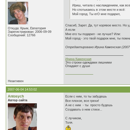
Ириш, читала с наслаждением, как все
Но спотыкаюсь в этом месте и всё:
Мой город. Ты егО мне подарил,
Cпасиб, Зарет. Да, тут корявое место. Но 
Откуда: Крым, Евпатория
А если
Зарегистрирован: 2006-09-09
Мне его ты подарил - не лучше? Или:
Сообщений: 12766
Мой город - это твой подарок мне, ты пом
Отредактировано Ирина Каменская (2007-0
Ирина Каменская
Это строки одеждами лишними
Опадают с души
________________
Неактивен
2007-06-04 14:53:02
Antosych
Если с ним, то ты забудешь
Автор сайта
Все плохое, все грехи!
А не с ним - ты просто будешь
Создавать о нем стихи...
С лучиком,
Толя.