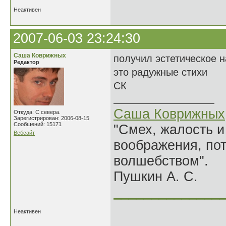
Неактивен
2007-06-03 23:24:30
Саша Коврижных
получил эстетическое 
Редактор
это радужные стихи
СК
Саша Коврижных
Откуда: С севера.
Зарегистрирован: 2006-08-15
Сообщений: 15171
"Смех, жалость и
Вебсайт
воображения, по
волшебством".
Пушкин А. С.
______________
Неактивен