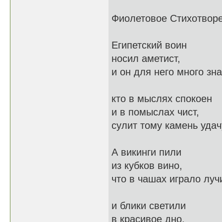
Фиолетовое Стихотвор
Египетский воин
носил аметист,
и он для него много зн
кто в мыслях спокоен
и в помыслах чист,
сулит тому камень удач
А викинги пили
из кубков вино,
что в чашах играло луч
и блики светили
в красивое дно,