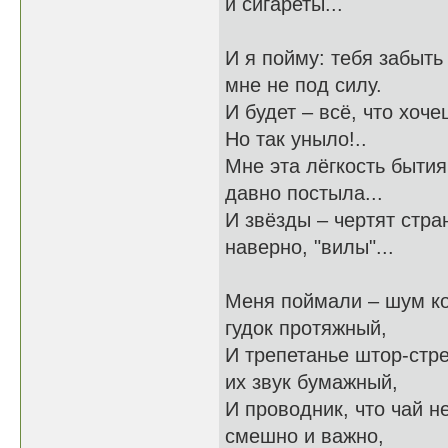
и сигареты...
И я пойму: тебя забыть
мне не под силу.
И будет – всё, что хочеш
Но так уныло!..
Мне эта лёгкость бытия
давно постыла...
И звёзды – чертят стра
наверно, "вилы"...
Меня поймали – шум ко
гудок протяжный,
И трепетанье штор-стре
их звук бумажный,
И проводник, что чай н
смешно и важно,