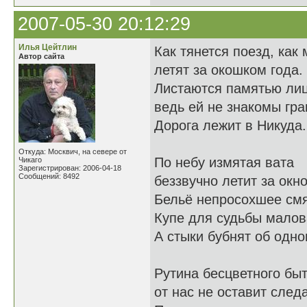
2007-05-30 20:12:29
Илья Цейтлин
Как тянется поезд, как 
Автор сайта
летят за окошком года.
Листаются памятью лиц
ведь ей не знакомы гра
Дорога лежит в Никуда.
Откуда: Москвич, на севере от
По небу измятая вата
Чикаго
Зарегистрирован: 2006-04-18
Сообщений: 8492
беззвучно летит за окн
Бельё непросохшее смя
Купе для судьбы малов
А стыки бубнят об одно
Рутина бесцветного бы
от нас не оставит следа