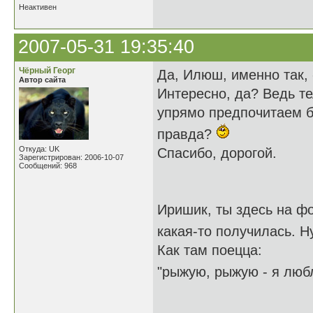
Неактивен
2007-05-31 19:35:40
Чёрный Георг
Да, Илюш, именно так, 
Автор сайта
Интересно, да? Ведь те
упрямо предпочитаем б
правда?
Откуда: UK
Спасибо, дорогой.
Зарегистрирован: 2006-10-07
Сообщений: 968
Иришик, ты здесь на ф
какая-то получилась. Н
Как там поецца:
"рыжую, рыжую - я люб