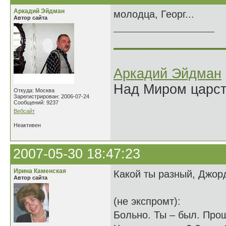
Аркадий Эйдман
молодца, Георг...
Автор сайта
______________
Аркадий Эйдман
Над Миром царс
Откуда: Москва
Зарегистрирован: 2006-07-24
Сообщений: 9237
Вебсайт
Неактивен
2007-05-30 18:47:23
Ирина Каменская
Какой ты разный, Джор
Автор сайта
(не экспромт):
Больно. Ты – был. Про