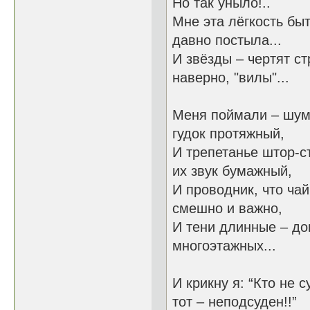
Но так уныло!..
Мне эта лёгкость бы
давно постыла...
И звёзды – чертят ст
наверно, "вилы"...
Меня поймали – шум
гудок протяжный,
И трепетанье штор-с
их звук бумажный,
И проводник, что чай
смешно и важно,
И тени длинные – д
многоэтажных...
И крикну я: “Кто не с
тот – неподсуден!!”