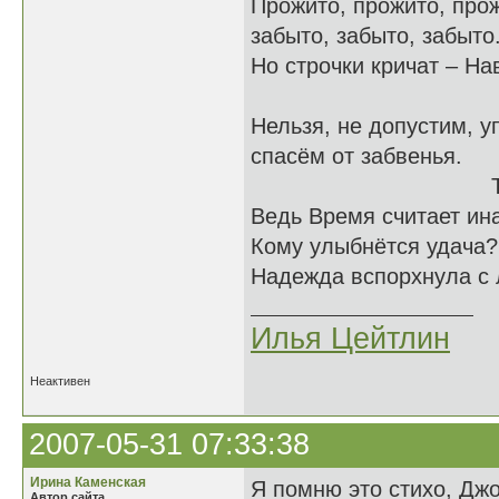
Прожито, прожито, про
забыто, забыто, забыто
Но строчки кричат – На
Нельзя, не допустим, у
спасём от забвенья.
Тщет
Ведь Время считает ин
Кому улыбнётся удача?
Надежда вспорхнула с л
Илья Цейтлин
Неактивен
2007-05-31 07:33:38
Ирина Каменская
Я помню это стихо, Дж
Автор сайта