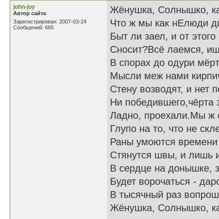
john-joy
Жёнушка, Солнышко, ка
Автор сайта
Что ж мы как нЕлюди д
Зарегистрирован: 2007-03-24
Сообщений: 665
Быт ли заел, и от этог
Сносит?Всё лаемся, ищ
В спорах до одури мё
Мысли меж нами кирпич
Стену возводят, и нет 
Ни победившего,чёрта 
Ладно, проехали.Мы ж 
Глупо на то, что не скл
Раны умоются времени
Стянутся швы, и лишь и
В сердце на донышке, 
Будет ворочаться - дар
В тысячный раз вопрош
Жёнушка, Солнышко, ка