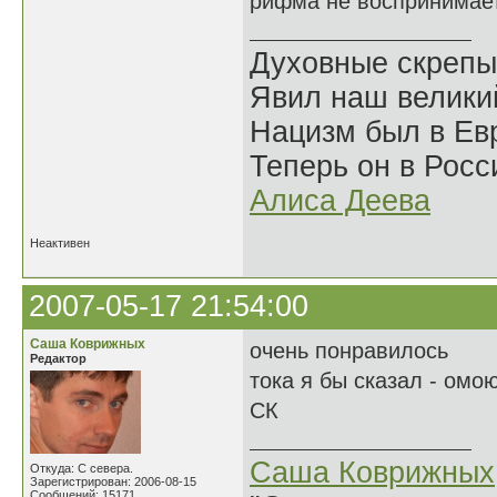
рифма не воспринимает
Духовные скрепы
Явил наш велики
Нацизм был в Евр
Теперь он в Росс
Алиса Деева
Неактивен
2007-05-17 21:54:00
Саша Коврижных
очень понравилось
Редактор
тока я бы сказал - омо
СК
Саша Коврижных
Откуда: С севера.
Зарегистрирован: 2006-08-15
Сообщений: 15171