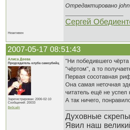
Отредактировано john-j
Сергей Обедиент
Неактивен
2007-05-17 08:51:43
Алиса Деева
"Ни победившего чёрта 
Председатель клуба самоубийц
"чёртом", а то получае
Первая сосотавная риф
Она самая неточная зде
читатель ещё не успел
А так ничего, понравил
Зарегистрирован: 2006-02-10
Сообщений: 20033
Вебсайт
Духовные скрепы
Явил наш велики