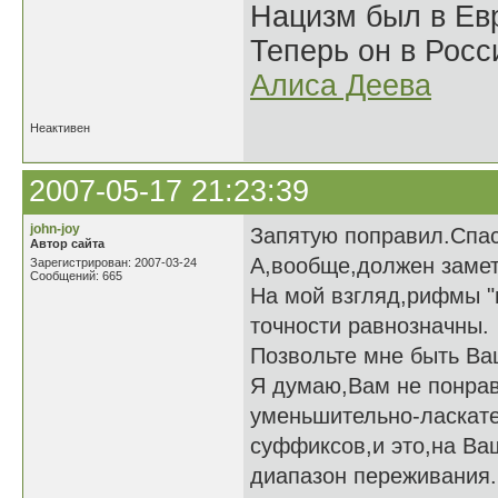
Нацизм был в Евр
Теперь он в Росс
Алиса Деева
Неактивен
2007-05-17 21:23:39
john-joy
Запятую поправил.Спас
Автор сайта
А,вообще,должен замет
Зарегистрирован: 2007-03-24
Сообщений: 665
На мой взгляд,рифмы "
точности равнозначны.
Позвольте мне быть Ва
Я думаю,Вам не понрав
уменьшительно-ласкат
суффиксов,и это,на Ва
диапазон переживания.