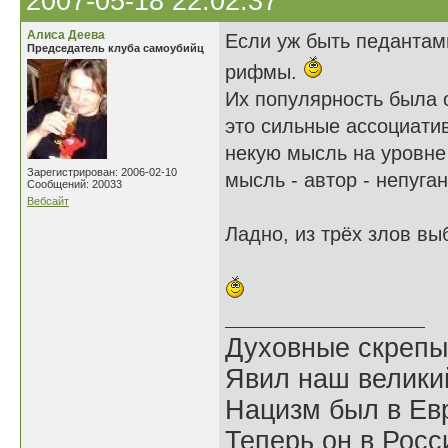
2007-05-18 22:02:37
Алиса Деева
Если уж быть педантами
Председатель клуба самоубийц
рифмы.
Их популярность была 
это сильные ассоциати
некую мысль на уровне
Зарегистрирован: 2006-02-10
мысль - автор - непуга
Сообщений: 20033
Вебсайт
Ладно, из трёх злов в
Духовные скрепы
Явил наш велики
Нацизм был в Евр
Теперь он в Росс