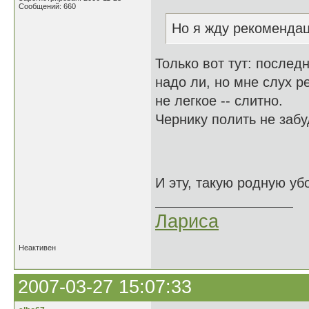
Сообщений: 660
Но я жду рекоменда
Только вот тут: послед
надо ли, но мне слух р
не легкое -- слитно.
Чернику полить не забу
И эту, такую родную у
Лариса
Неактивен
2007-03-27 15:07:33