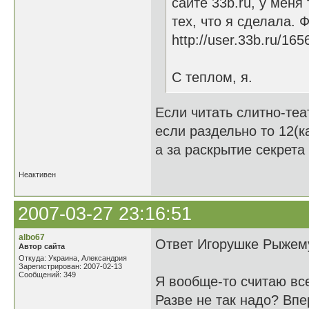
сайте 33b.ru, у меня
тех, что я сделала. 
http://user.33b.ru/16
С теплом, я.
Если читать слитно-теа
если раздельно то 12(к
а за раскрытие секрета
Неактивен
2007-03-27 23:16:51
albo67
Ответ Игорушке Рыжему
Автор сайта
Откуда: Украина, Александрия
Зарегистрирован: 2007-02-13
Сообщений: 349
Я вообще-то считаю все
Разве не так надо? Вп