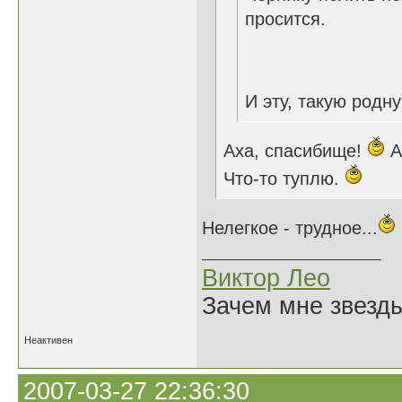
просится.
И эту, такую род
Аха, спасибище!
А
Что-то туплю.
Нелегкое - трудное...
Виктор Лео
Зачем мне звезды
Неактивен
2007-03-27 22:36:30