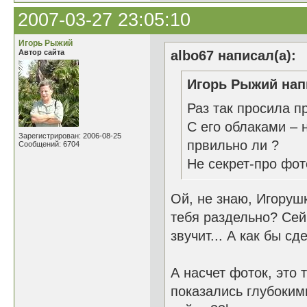
2007-03-27 23:05:10
Игорь Рыжий
Автор сайта
albo67 написал(а):
Игорь Рыжий нап
Раз так просила п
С его облаками – 
Зарегистрирован: 2006-08-25
првильно ли ?
Сообщений: 6704
Не секрет-про фот
Ой, не знаю, Игорушк
тебя раздельно? Сейч
звучит... А как бы сд
А насчет фоток, это 
показались глубоким