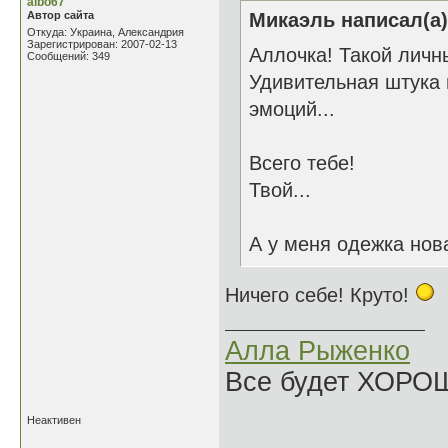
albo67
Автор сайта
Микаэль написал(а)
Откуда: Украина, Александрия
Зарегистрирован: 2007-02-13
Аллочка! Такой личны
Сообщений: 349
Удивительная штука 
эмоций...
Всего тебе!
Твой...
А у меня одежка нова
Ничего себе! Круто!
Алла Рыженко
Все будет ХОРО
Неактивен