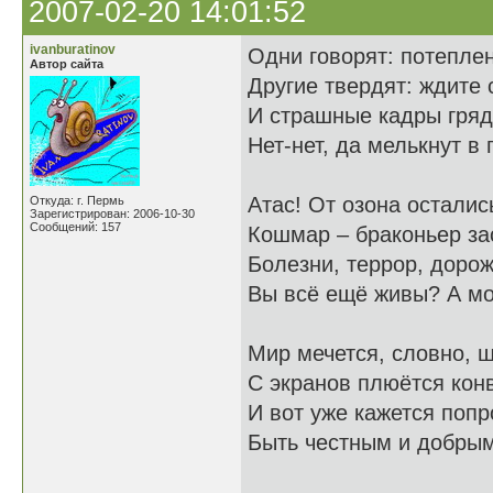
2007-02-20 14:01:52
ivanburatinov
Одни говорят: потепле
Автор сайта
Другие твердят: ждите 
И страшные кадры гряд
Нет-нет, да мелькнут в 
Атас! От озона остали
Откуда: г. Пермь
Зарегистрирован: 2006-10-30
Сообщений: 157
Кошмар – браконьер за
Болезни, террор, доро
Вы всё ещё живы? А мо
Мир мечется, словно, 
С экранов плюётся кон
И вот уже кажется попр
Быть честным и добрым