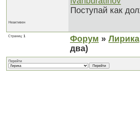
ivanburatinov
Поступай как дол
Неактивен
Страниц:
1
Форум
»
Лирика
два)
Перейти