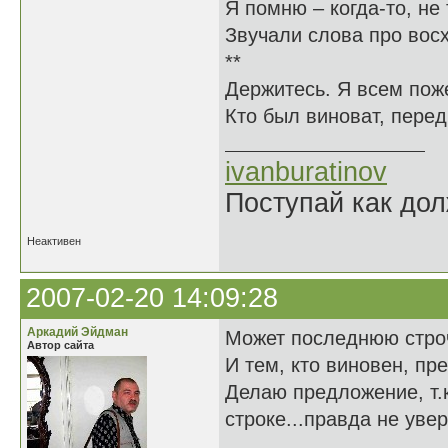
Я помню – когда-то, не 
Звучали слова про вос
**
Держитесь. Я всем пож
Кто был виноват, перед
ivanburatinov
Поступай как дол
Неактивен
2007-02-20 14:09:28
Аркадий Эйдман
Может последнюю строч
Автор сайта
И тем, кто виновен, пре
Делаю предложение, т.к
строке...правда не увер