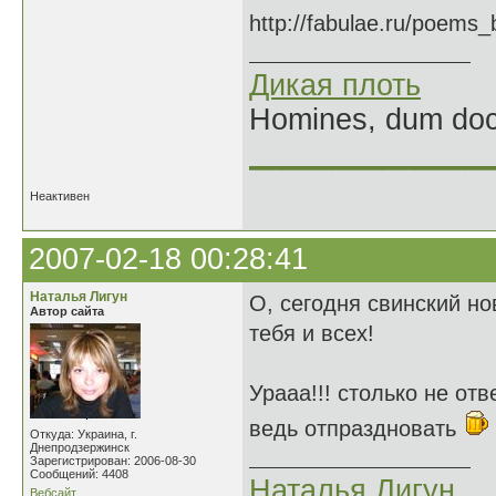
http://fabulae.ru/poems
Дикая плоть
Homines, dum doce
______________
Неактивен
2007-02-18 00:28:41
Наталья Лигун
О, сегодня свинский но
Автор сайта
тебя и всех!
Урааа!!! столько не от
ведь отпраздновать
Откуда: Украина, г.
Днепродзержинск
Зарегистрирован: 2006-08-30
Сообщений: 4408
Наталья Лигун
Вебсайт