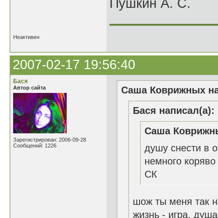
Пушкин А. С.
______________
Неактивен
2007-02-17 19:56:40
Бася
Автор сайта
Саша Коврижных на
Бася написал(а):
Саша Коврижны
Зарегистрирован: 2006-09-28
Сообщений: 1226
душу снести в 
немного коряво
СК
шож ты меня так 
жизнь - игра, душа