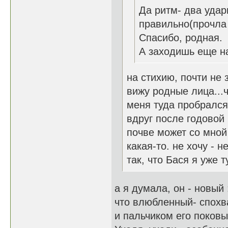
Да ритм- два удар
правильно(прочла 
Спасибо, родная.
А заходишь еще н
на стихию, почти не 
вижу родные лица...ч
меня туда пробрался
вдруг после годовой 
почве может со мной 
какая-то. не хочу - н
так, что Бася я уже
а я думала, он - новый 
что влюбленный- спохва
и пальчиком его поков