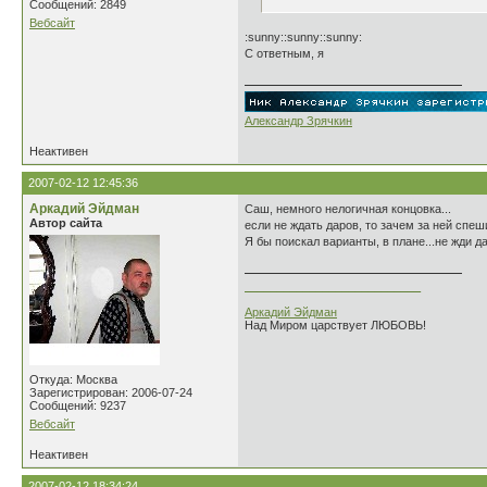
Сообщений: 2849
Вебсайт
:sunny::sunny::sunny:
С ответным, я
Александр Зрячкин
Неактивен
2007-02-12 12:45:36
Аркадий Эйдман
Саш, немного нелогичная концовка...
Автор сайта
если не ждать даров, то зачем за ней спеш
Я бы поискал варианты, в плане...не жди да
___________________________
Аркадий Эйдман
Над Миром царствует ЛЮБОВЬ!
Откуда: Москва
Зарегистрирован: 2006-07-24
Сообщений: 9237
Вебсайт
Неактивен
2007-02-12 18:34:24