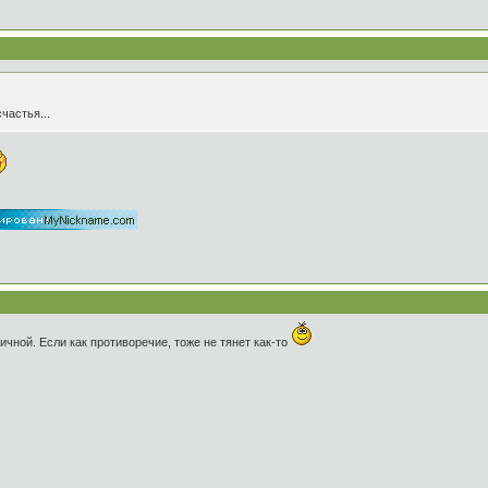
частья...
ичной. Если как противоречие, тоже не тянет как-то