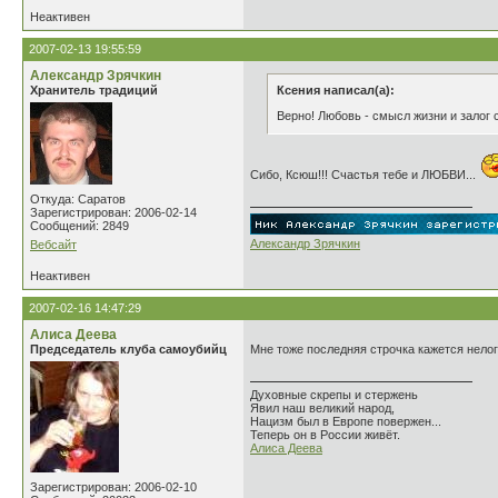
Неактивен
2007-02-13 19:55:59
Александр Зрячкин
Хранитель традиций
Ксения написал(а):
Верно! Любовь - смысл жизни и залог с
Сибо, Ксюш!!! Счастья тебе и ЛЮБВИ...
Откуда: Саратов
Зарегистрирован: 2006-02-14
Сообщений: 2849
Александр Зрячкин
Вебсайт
Неактивен
2007-02-16 14:47:29
Алиса Деева
Председатель клуба самоубийц
Мне тоже последняя строчка кажется нелог
Духовные скрепы и стержень
Явил наш великий народ,
Нацизм был в Европе повержен...
Теперь он в России живёт.
Алиса Деева
Зарегистрирован: 2006-02-10