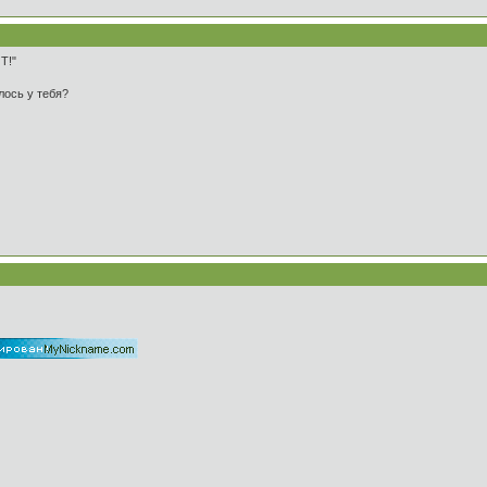
Т!"
лось у тебя?