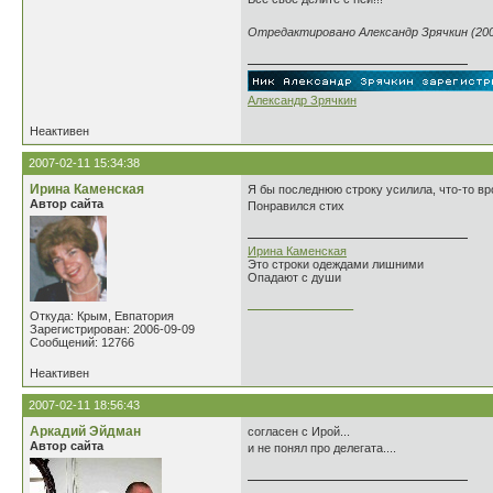
Отредактировано Александр Зрячкин (2007
Александр Зрячкин
Неактивен
2007-02-11 15:34:38
Ирина Каменская
Я бы последнюю строку усилила, что-то вро
Автор сайта
Понравился стих
Ирина Каменская
Это строки одеждами лишними
Опадают с души
________________
Откуда: Крым, Евпатория
Зарегистрирован: 2006-09-09
Сообщений: 12766
Неактивен
2007-02-11 18:56:43
Аркадий Эйдман
согласен с Ирой...
Автор сайта
и не понял про делегата....