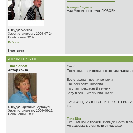
___________________________
Аркадий Эйдман
Над Миром царствует ЛЮБОВЬ!
Откуда: Москва
Зарегистрирован: 2006-07-24
Сообщений: 9237
Вебсайт
Неактивен
2007-02-11 21:21:01
Tina Schott
Саш!
Автор сайта
Последние твои стихи просто замечательн
Бес старался, портил встречи,
Нас поссорить норовил!
Но упал прекрасный вечер -
Бесу в бок - иголки вил! :loser:
НАСТОЯЩЕЙ ЛЮБВИ НИЧЕГО НЕ ГРОЗИ
Ти
Откуда: Германия, Аугсбург
Зарегистрирован: 2006-06-12
Сообщений: 1898
Тина Шотт
Нет! Только не попасть к обыденности в пле
Не задремать у сытости в подушках!