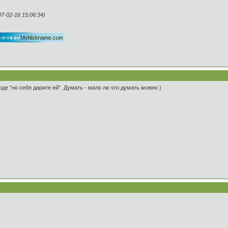
-02-16 15:06:34)
де "но себя дарите ей". Думать - мало ли что думать можно )