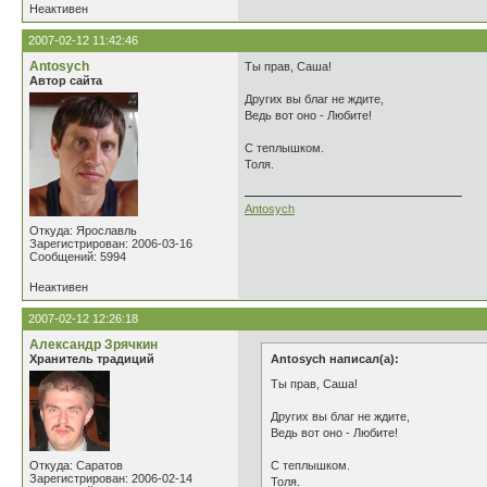
Неактивен
2007-02-12 11:42:46
Antosych
Ты прав, Саша!
Автор сайта
Других вы благ не ждите,
Ведь вот оно - Любите!
С теплышком.
Толя.
Antosych
Откуда: Ярославль
Зарегистрирован: 2006-03-16
Сообщений: 5994
Неактивен
2007-02-12 12:26:18
Александр Зрячкин
Хранитель традиций
Antosych написал(а):
Ты прав, Саша!
Других вы благ не ждите,
Ведь вот оно - Любите!
Откуда: Саратов
С теплышком.
Зарегистрирован: 2006-02-14
Толя.