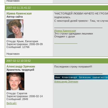
Неактивен
2007-02-11 21:41:22
Ирина Каменская
"НАСТОЯЩЕЙ ЛЮБВИ НИЧЕГО НЕ ГРОЗИ
Автор сайта
подписалась.
С некоторой долей тревоги - Тиш, че случи
Ирина Каменская
Это строки одеждами лишними
Опадают с души
Откуда: Крым, Евпатория
________________
Зарегистрирован: 2006-09-09
Сообщений: 12766
Неактивен
2007-02-12 10:33:52
Александр Зрячкин
Последнюю строку поправил!!!
Хранитель традиций
Александр Зрячкин
Откуда: Саратов
Зарегистрирован: 2006-02-14
Сообщений: 2849
Вебсайт