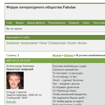
Форум литературного общества Fabulae
Сайт
Форум
Форум Дебюта
Пользователи
Правила
Поиск
Регистра
Вы не зашли.
Навигация по сайту
Избранное
--
Коллективное
--
Проза
--
Публицистика
--
Поэзия
--
Авторы
Страниц:
1
Форум
»
Лирика
» В уголке влюблённых 
2007-02-11 14:11:36
Александр Зрячкин
В уголке влюблённых судеб
Хранитель традиций
Окопался мелкий бес:
То поссорит, то рассудит,
То по поводу, то без.
Хочет – сделает богатым,
Нет – разденет догола
И отправит делегатом
От Пекина до Орла…
Откуда: Саратов
Чтобы маленький вредитель
Зарегистрирован: 2006-02-14
Сообщений: 2849
Не подпортил Ваших дней –
От любви даров не ждите,
Вебсайт
Всё своё делите с ней!!!