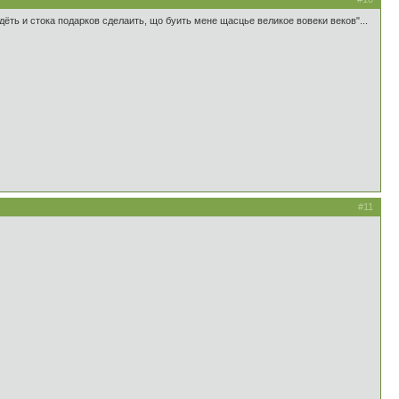
дёть и стока подарков сделаить, що буить мене щасцье великое вовеки веков"...
#11