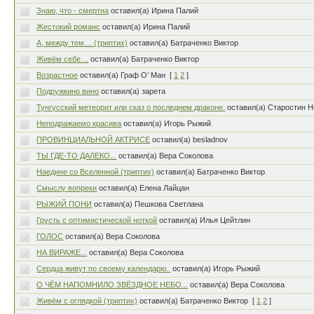
Знаю, что - смертна
оставил(а) Ирина Палий
Жестокий романс
оставил(а) Ирина Палий
А, между тем… (триптих)
оставил(а) Батраченко Виктор
Живём себе…
оставил(а) Батраченко Виктор
Возрастное
оставил(а) Граф О’ Ман
[
1
2
]
Подружкино вино
оставил(а) зарета
Тунгусский метеорит или сказ о последнем драконе.
оставил(а) Старостин 
Неподражаемо красива
оставил(а) Игорь Рыжий
ПРОВИНЦИАЛЬНОЙ АКТРИСЕ
оставил(а) besladnov
ТЫ ГДЕ-ТО ДАЛЕКО...
оставил(а) Вера Соколова
Наедине со Вселенной (триптих)
оставил(а) Батраченко Виктор
Смыслу вопреки
оставил(а) Елена Лайцан
РЫЖИЙ ПОНИ
оставил(а) Пешкова Светлана
Грусть с оптимистической ноткой
оставил(а) Илья Цейтлин
ГОЛОС
оставил(а) Вера Соколова
НА ВИРАЖЕ...
оставил(а) Вера Соколова
Сердца живут по своему календарю..
оставил(а) Игорь Рыжий
О ЧЁМ НАПОМНИЛО ЗВЁЗДНОЕ НЕБО...
оставил(а) Вера Соколова
Живём с оглядкой (триптих)
оставил(а) Батраченко Виктор
[
1
2
]