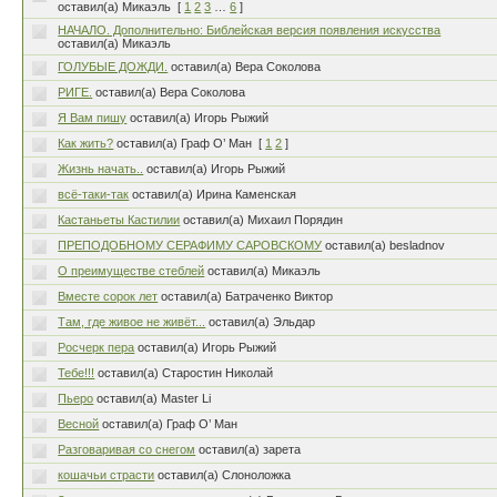
оставил(а) Микаэль
[
1
2
3
…
6
]
НАЧАЛО. Дополнительно: Библейская версия появления искусства
оставил(а) Микаэль
ГОЛУБЫЕ ДОЖДИ.
оставил(а) Вера Соколова
РИГЕ.
оставил(а) Вера Соколова
Я Вам пишу
оставил(а) Игорь Рыжий
Как жить?
оставил(а) Граф О’ Ман
[
1
2
]
Жизнь начать..
оставил(а) Игорь Рыжий
всё-таки-так
оставил(а) Ирина Каменская
Кастаньеты Кастилии
оставил(а) Михаил Порядин
ПРЕПОДОБНОМУ СЕРАФИМУ САРОВСКОМУ
оставил(а) besladnov
О преимуществе стеблей
оставил(а) Микаэль
Вместе сорок лет
оставил(а) Батраченко Виктор
Там, где живое не живёт...
оставил(а) Эльдар
Росчерк пера
оставил(а) Игорь Рыжий
Тебе!!!
оставил(а) Старостин Николай
Пьеро
оставил(а) Master Li
Весной
оставил(а) Граф О’ Ман
Разговаривая со снегом
оставил(а) зарета
кошачьи страсти
оставил(а) Слоноложка