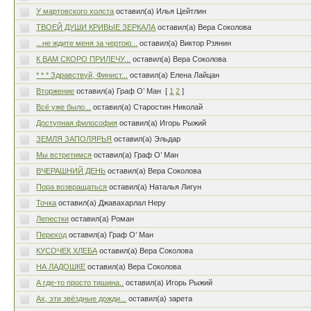
У мартовского холста
оставил(а) Илья Цейтлин
ТВОЕЙ ДУШИ КРИВЫЕ ЗЕРКАЛА
оставил(а) Вера Соколова
...не ждите меня за чертою...
оставил(а) Виктор Рзянин
К ВАМ СКОРО ПРИЛЕЧУ...
оставил(а) Вера Соколова
* * * Здравствуй, Финист...
оставил(а) Елена Лайцан
Вторжение
оставил(а) Граф О’ Ман
[
1
2
]
Всё уже было...
оставил(а) Старостин Николай
Доступная философия
оставил(а) Игорь Рыжий
ЗЕМЛЯ ЗАПОЛЯРЬЯ
оставил(а) Эльдар
Мы встретимся
оставил(а) Граф О’ Ман
ВЧЕРАШНИЙ ДЕНЬ
оставил(а) Вера Соколова
Пора возвращаться
оставил(а) Наталья Лигун
Точка
оставил(а) Джавахарлал Неру
Лепестки
оставил(а) Роман
Переход
оставил(а) Граф О’ Ман
КУСОЧЕК ХЛЕБА
оставил(а) Вера Соколова
НА ЛАДОШКЕ
оставил(а) Вера Соколова
А где-то просто тишина..
оставил(а) Игорь Рыжий
Ах, эти звёздные дожди...
оставил(а) зарета