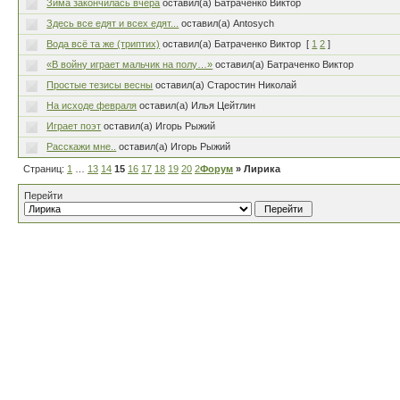
Зима закончилась вчера
оставил(а) Батраченко Виктор
Здесь все едят и всех едят...
оставил(а) Antosych
Вода всё та же (триптих)
оставил(а) Батраченко Виктор
[
1
2
]
«В войну играет мальчик на полу…»
оставил(а) Батраченко Виктор
Простые тезисы весны
оставил(а) Старостин Николай
На исходе февраля
оставил(а) Илья Цейтлин
Играет поэт
оставил(а) Игорь Рыжий
Расскажи мне..
оставил(а) Игорь Рыжий
Страниц:
1
…
13
14
15
16
17
18
19
20
21
Форум
…
80
» Лирика
Перейти