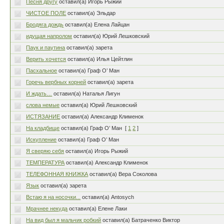
Песня другу
оставил(а) Игорь Рыжий
ЧИСТОЕ ПОЛЕ
оставил(а) Эльдар
Бродяга дождь
оставил(а) Елена Лайцан
идущая напролом
оставил(а) Юрий Лешковский
Паук и паутина
оставил(а) зарета
Верить хочется
оставил(а) Илья Цейтлин
Пасхальное
оставил(а) Граф О’ Ман
Горечь вербных корней
оставил(а) зарета
И ждать…
оставил(а) Наталья Лигун
слова немые
оставил(а) Юрий Лешковский
ИСТЯЗАНИЕ
оставил(а) Александр Клименок
На кладбище
оставил(а) Граф О’ Ман
[
1
2
]
Искупление
оставил(а) Граф О’ Ман
Я сверяю себя
оставил(а) Игорь Рыжий
ТЕМПЕРАТУРА
оставил(а) Александр Клименок
ТЕЛЕФОННАЯ КНИЖКА
оставил(а) Вера Соколова
Язык
оставил(а) зарета
Встаю я на носочки...
оставил(а) Antosych
Мрачнее некуда
оставил(а) Елене Лаки
На вид был я мальчик робкий
оставил(а) Батраченко Виктор