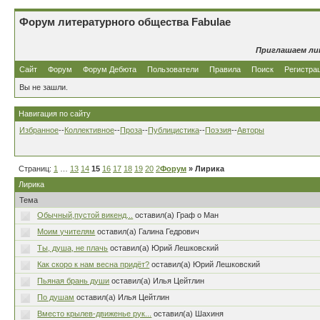
Форум литературного общества Fabulae
Приглашаем ли
Сайт
Форум
Форум Дебюта
Пользователи
Правила
Поиск
Регистра
Вы не зашли.
Навигация по сайту
Избранное
--
Коллективное
--
Проза
--
Публицистика
--
Поэзия
--
Авторы
Страниц:
1
…
13
14
15
16
17
18
19
20
21
Форум
…
80
» Лирика
Лирика
Тема
Обычный,пустой викенд...
оставил(а) Граф о Ман
Моим учителям
оставил(а) Галина Гедрович
Ты, душа, не плачь
оставил(а) Юрий Лешковский
Как скоро к нам весна придёт?
оставил(а) Юрий Лешковский
Пьяная брань души
оставил(а) Илья Цейтлин
По душам
оставил(а) Илья Цейтлин
Вместо крылев-движенье рук...
оставил(а) Шахиня