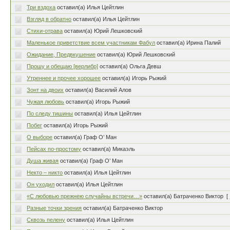
Три вздоха
оставил(а) Илья Цейтлин
Взгляд в обратно
оставил(а) Илья Цейтлин
Стихи-отрава
оставил(а) Юрий Лешковский
Маленькое приветствие всем участникам Фабул
оставил(а) Ирина Палий
Ожидание, Предвкушение
оставил(а) Юрий Лешковский
Прошу и обещаю [верлибр]
оставил(а) Ольга Девш
Утреннее и прочее хорошее
оставил(а) Игорь Рыжий
Зонт на двоих
оставил(а) Василий Алов
Чужая любовь
оставил(а) Игорь Рыжий
По следу тишины
оставил(а) Илья Цейтлин
Побег
оставил(а) Игорь Рыжий
О выборе
оставил(а) Граф О’ Ман
Пейсах по-простому
оставил(а) Микаэль
Душа живая
оставил(а) Граф О’ Ман
Некто – никто
оставил(а) Илья Цейтлин
Он уходил
оставил(а) Илья Цейтлин
«C любовью прежнею случайны встречи…»
оставил(а) Батраченко Виктор
[
Разные точки зрения
оставил(а) Батраченко Виктор
Сквозь пелену
оставил(а) Илья Цейтлин