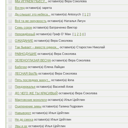
МЫ ИГРАЕМ ПЬЕСУ...
оставил(а) Вера Соколова
Взгляд
оставил(а) зарета
Да слышат это небеса...
оставил(а) Antosych
[
1
2
]
Всё та же окружность
оставил(а) Наталья Лигун
Семь сорок
оставил(а) Батраченко Виктор
Нерождённый
оставил(а) Граф О’ Ман
[
1
2
3
4
]
ОЖИДАНИЕ
оставил(а) Вера Соколова
Так бывает – вместе одинок...
оставил(а) Старостин Николай
РАВНОДУШИЕ
оставил(а) Вера Соколова
ЗЕЛЕНОГЛАЗАЯ ВЕСНА
оставил(а) Вера Соколова
Бабочки
оставил(а) Елена Лайцан
ЛЕСНАЯ БЫЛЬ
оставил(а) Вера Соколова
Пять последних минут...
оставил(а) ilona
Предзеркалье
оставил(а) Василий Алов
ДО ЧЕГО ЖЕ ТЫ КРАСИВЫЙ
оставил(а) Вера Соколова
Мартовские монологи
оставил(а) Илья Цейтлин
Оцепенение зимы
оставил(а) Галина Гедрович
Навыворот
оставил(а) Илья Цейтлин
Не до смеха
оставил(а) Илья Цейтлин
Увы и ах
оставил(а) Илья Цейтлин