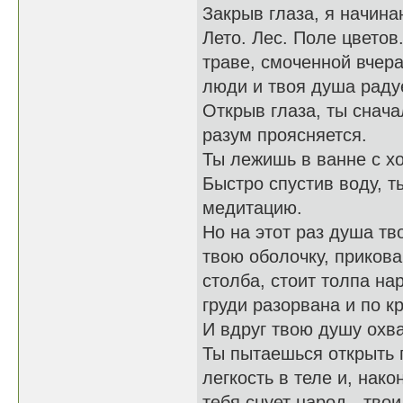
Закрыв глаза, я начина
Лето. Лес. Поле цветов
траве, смоченной вчер
люди и твоя душа раду
Открыв глаза, ты снача
разум проясняется.
Ты лежишь в ванне с х
Быстро спустив воду, 
медитацию.
Но на этот раз душа тв
твою оболочку, прикован
столба, стоит толпа на
груди разорвана и по к
И вдруг твою душу охв
Ты пытаешься открыть г
легкость в теле и, нак
тебя снует народ - тво